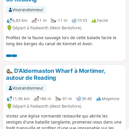
Visorandonneur
6,83 km
+1 m
-11 m
1h 55
Facile
Départ à Padworth (West Berkshire)
Profitez de la faune sauvage lors de cette balade facile le
long des berges du canal de Kennet et Avon.
D'Aldermaston Wharf à Mortimer,
autour de Reading
Visorandonneur
11,96 km
+86 m
-91 m
3h 40
Moyenne
Départ à Padworth (West Berkshire)
Visitez une église normande restaurée qui abrite les
vestiges d'une bataille sanglante, promenez-vous dans une
forêt tranquille et profitez d'une vue imprenable sur les