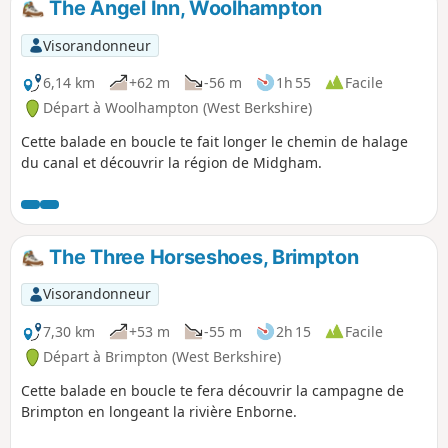
The Angel Inn, Woolhampton
naturelles et de champs de cresson, de jacinthes des bois,
d'agneaux, d'anciens remparts, de craie rare et de collines
Visorandonneur
offrant des vues impressionnantes.
6,14 km
+62 m
-56 m
1h 55
Facile
Départ à Woolhampton (West Berkshire)
Cette balade en boucle te fait longer le chemin de halage
du canal et découvrir la région de Midgham.
The Three Horseshoes, Brimpton
Visorandonneur
7,30 km
+53 m
-55 m
2h 15
Facile
Départ à Brimpton (West Berkshire)
Cette balade en boucle te fera découvrir la campagne de
Brimpton en longeant la rivière Enborne.