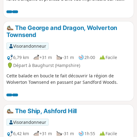
vallées de Kennet et Loddon.
The George and Dragon, Wolverton
Townsend
Visorandonneur
6,79 km
+31 m
-31 m
2h 00
Facile
Départ à Baughurst (Hampshire)
Cette balade en boucle te fait découvrir la région de
Wolverton Townsend en passant par Sandford Woods.
The Ship, Ashford Hill
Visorandonneur
6,42 km
+31 m
-31 m
1h 55
Facile