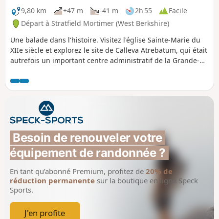
9,80 km
+47 m
-41 m
2h 55
Facile
Départ à Stratfield Mortimer (West Berkshire)
Une balade dans l'histoire. Visitez l'église Sainte-Marie du
XIIe siècle et explorez le site de Calleva Atrebatum, qui était
autrefois un important centre administratif de la Grande-
Bretagne romaine.
Besoin de renouveler votre 
équipement de randonnée ?
En tant qu’abonné Premium, profitez de
20% de
réduction permanente
sur la boutique en ligne Speck
Sports.
J'en profite