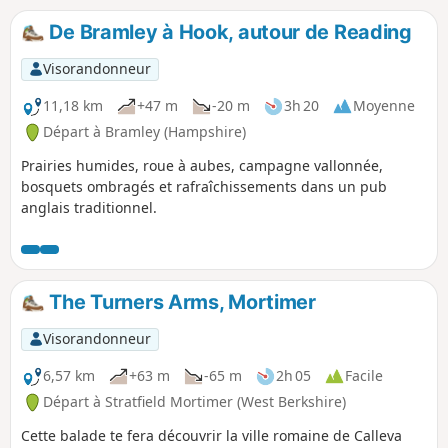
De Bramley à Hook, autour de Reading
Visorandonneur
11,18 km
+47 m
-20 m
3h 20
Moyenne
Départ à Bramley (Hampshire)
Prairies humides, roue à aubes, campagne vallonnée,
bosquets ombragés et rafraîchissements dans un pub
anglais traditionnel.
The Turners Arms, Mortimer
Visorandonneur
6,57 km
+63 m
-65 m
2h 05
Facile
Départ à Stratfield Mortimer (West Berkshire)
Cette balade te fera découvrir la ville romaine de Calleva