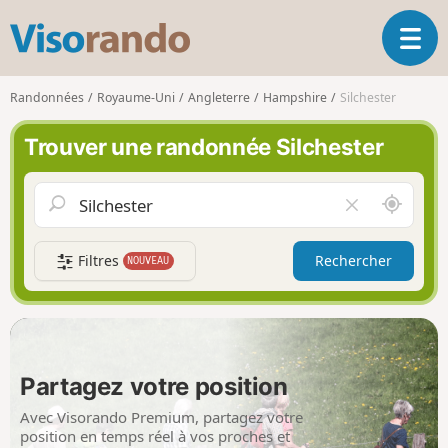
V
O
i
u
s
v
o
Randonnées
Royaume-Uni
Angleterre
Hampshire
Silchester
r
r
i
a
Trouver une randonnée Silchester
r
n
l
d
a
o
A
V
n
u
i
a
t
d
v
Filtres
Rechercher
NOUVEAU
o
e
i
u
r
g
r
l
a
d
e
t
e
c
i
m
h
Partagez votre position
o
o
a
n
i
m
Avec Visorando Premium, partagez votre
p
position en temps réel à vos proches et