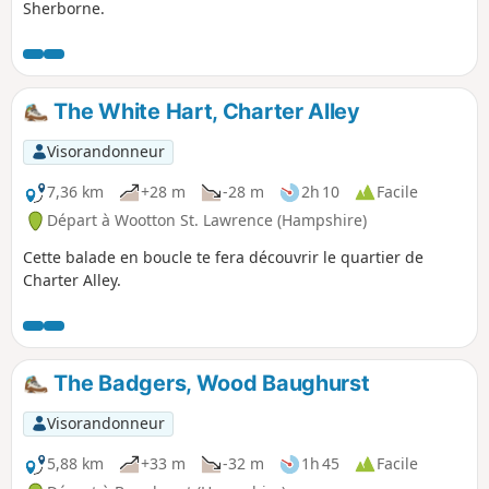
Sherborne.
The White Hart, Charter Alley
Visorandonneur
7,36 km
+28 m
-28 m
2h 10
Facile
Départ à Wootton St. Lawrence (Hampshire)
Cette balade en boucle te fera découvrir le quartier de
Charter Alley.
The Badgers, Wood Baughurst
Visorandonneur
5,88 km
+33 m
-32 m
1h 45
Facile