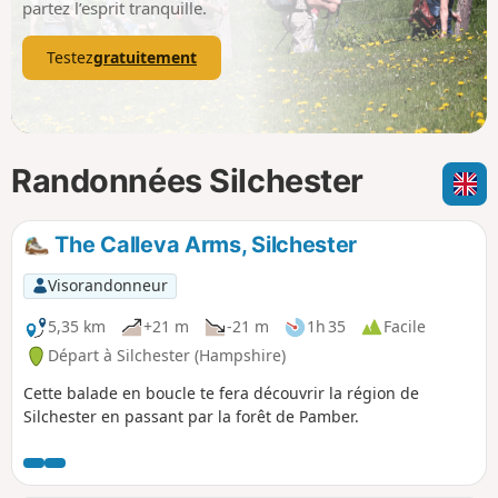
partez l’esprit tranquille.
Testez
gratuitement
Randonnées Silchester
The Calleva Arms, Silchester
Visorandonneur
5,35 km
+21 m
-21 m
1h 35
Facile
Départ à Silchester (Hampshire)
Cette balade en boucle te fera découvrir la région de
Silchester en passant par la forêt de Pamber.