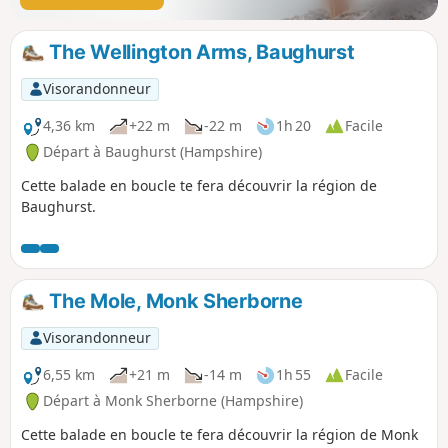
The Wellington Arms, Baughurst
Visorandonneur
4,36 km
+22 m
-22 m
1h 20
Facile
Départ à Baughurst (Hampshire)
Cette balade en boucle te fera découvrir la région de
Baughurst.
The Mole, Monk Sherborne
Visorandonneur
6,55 km
+21 m
-14 m
1h 55
Facile
Départ à Monk Sherborne (Hampshire)
Cette balade en boucle te fera découvrir la région de Monk