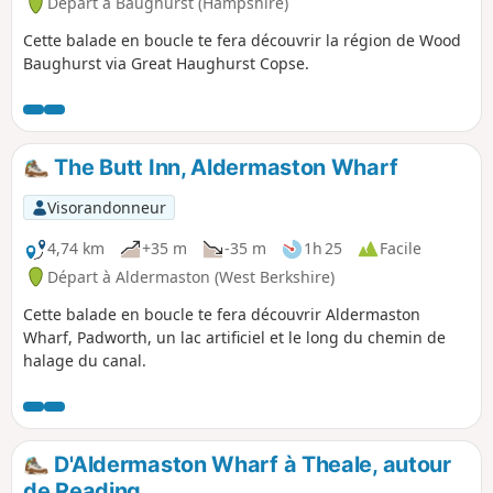
Départ à Baughurst (Hampshire)
Cette balade en boucle te fera découvrir la région de Wood
Baughurst via Great Haughurst Copse.
The Butt Inn, Aldermaston Wharf
Visorandonneur
4,74 km
+35 m
-35 m
1h 25
Facile
Départ à Aldermaston (West Berkshire)
Cette balade en boucle te fera découvrir Aldermaston
Wharf, Padworth, un lac artificiel et le long du chemin de
halage du canal.
D'Aldermaston Wharf à Theale, autour
de Reading