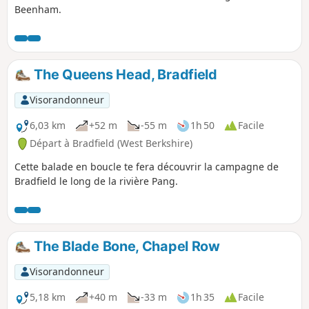
Beenham.
The Queens Head, Bradfield
Visorandonneur
6,03 km
+52 m
-55 m
1h 50
Facile
Départ à Bradfield (West Berkshire)
Cette balade en boucle te fera découvrir la campagne de
Bradfield le long de la rivière Pang.
The Blade Bone, Chapel Row
Visorandonneur
5,18 km
+40 m
-33 m
1h 35
Facile