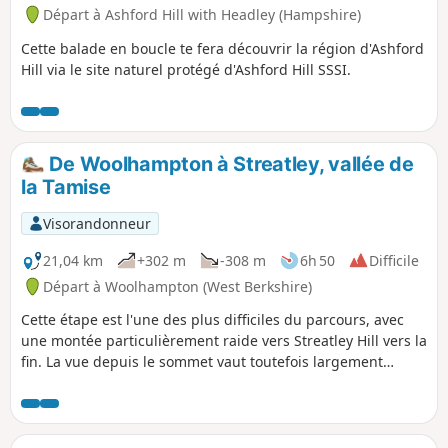
Départ à Ashford Hill with Headley (Hampshire)
Cette balade en boucle te fera découvrir la région d'Ashford
Hill via le site naturel protégé d'Ashford Hill SSSI.
De Woolhampton à Streatley, vallée de
la Tamise
Visorandonneur
21,04 km
+302 m
-308 m
6h 50
Difficile
Départ à Woolhampton (West Berkshire)
Cette étape est l'une des plus difficiles du parcours, avec
une montée particulièrement raide vers Streatley Hill vers la
fin. La vue depuis le sommet vaut toutefois largement
l'effort. La fin de la section est assez exigeante, avec une
montée très raide à Streatley. En chemin, tu pourras profiter
de bateaux sur le canal, d'un cimetière de campagne, de
loups, de l'origine du nom « Tutts Clump », de piscines