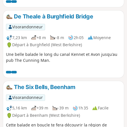
De Theale à Burghfield Bridge
Visorandonneur
7,23 km
+8 m
-8 m
2h 05
Moyenne
Départ à Burghfield (West Berkshire)
Une belle balade le long du canal Kennet et Avon jusqu'au
pub The Cunning Man.
The Six Bells, Beenham
Visorandonneur
5,16 km
+39 m
-39 m
1h 35
Facile
Départ à Beenham (West Berkshire)
Cette balade en boucle te fera découvrir la région de