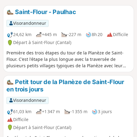
Saint-Flour - Paulhac
Visorandonneur
24,62 km
+445 m
-227 m
8h 20
Difficile
Départ à Saint-Flour (Cantal)
Première des trois étapes du tour de la Planèze de Saint-
Flour. C'est l'étape la plus longue avec la traversée de
plusieurs petits villages typiques de la Planèze avec leur
four à pain, qui constituent des abris bienvenus pour une
petite pause par temps pluvieux. Les chemins et petites
Petit tour de la Planèze de Saint-Flour
routes très tranquilles longent des prairies pâturées, en
en trois jours
saison, par de nombreux troupeaux bovins.
Visorandonneur
61,03 km
+1 347 m
-1 355 m
3 jours
Difficile
Départ à Saint-Flour (Cantal)