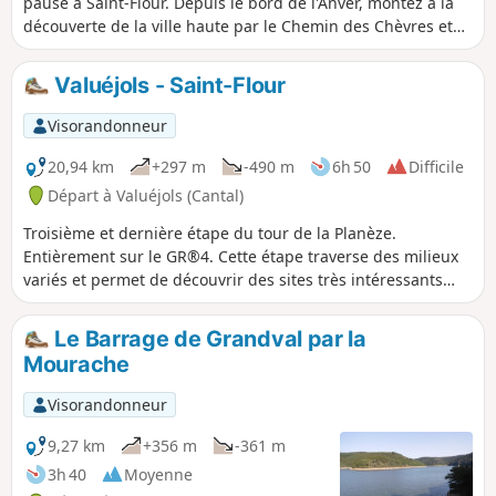
pause à Saint-Flour. Depuis le bord de l'Anver, montez à la
découverte de la ville haute par le Chemin des Chèvres et
n'oubliez-pas de faire le plein de fromages !
Valuéjols - Saint-Flour
Visorandonneur
20,94 km
+297 m
-490 m
6h 50
Difficile
Départ à Valuéjols (Cantal)
Troisième et dernière étape du tour de la Planèze.
Entièrement sur le GR®4. Cette étape traverse des milieux
variés et permet de découvrir des sites très intéressants
quoique méconnus. En particulier l'itinéraire longe la Narse
de Nouvialle (zone humide remarquable) et passe à
Le Barrage de Grandval par la
proximité du château du Sailhant et de la Cascade de
Mourache
Babory.
Visorandonneur
9,27 km
+356 m
-361 m
3h 40
Moyenne