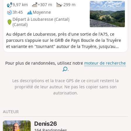
9,97 km
+307 m
-299 m
3h 45
Moyenne
Départ à Loubaresse (Cantal)
(Cantal)
Au départ de Loubaresse, près d'une sortie de l'A75, ce
parcours s'appuie sur le GR® de Pays Boucle de la Truyère
et variante en "tournant" autour de la Truyère, jusqu'au
village de Chaliers qui mérite qu'on lui accorde du temps
pour le découvrir. L'itinéraire emprunte des petits chemins
Pour plus de randonnées, utilisez notre
moteur de recherche
vicinaux, rive gauche comme rive droite de cette rivière aux
.
gorges sauvages, franchie à deux reprises par des
passerelles, celle de Valadour et celle du Terran. La durée
Les descriptions et la trace GPS de ce circuit restent la
réelle du parcours est de 4h40 (données montre gps) en
propriété de leur auteur. Ne pas les copier sans son
s'accordant un petit arrêt à Chaliers
autorisation.
AUTEUR
Denis26
164 Randonnées