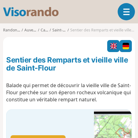
V
O
i
u
s
v
o
Randonnées
Auvergne
Cantal
Saint-Flour
Sentier des Remparts et vieille ville de Saint-Flour
r
r
i
a
r
n
l
d
Sentier des Remparts et vieille ville
a
o
n
de Saint-Flour
a
v
Balade qui permet de découvrir la vieille ville de Saint-
i
Flour perchée sur son éperon rocheux volcanique qui
g
a
constitue un véritable rempart naturel.
t
i
o
n