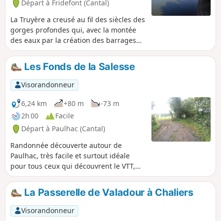
Départ à Fridefont (Cantal)
La Truyère a creusé au fil des siècles des
gorges profondes qui, avec la montée
des eaux par la création des barrages
de Grandval et de Lanau, ont laissé la
place à un paysage naturel d’une
Les Fonds de la Salesse
beauté surprenante et contrastée : îles
et presqu’îles, cirques aux rivages
Visorandonneur
lointains, méandres mystérieux, gorges
étroites ouvrant sur de vastes étendues
6,24 km
+80 m
-73 m
d’eau, vallée boisée… S'appuyant sur le
2h 00
Facile
PR la Mourache, le parcours permet
Départ à Paulhac (Cantal)
d'avoir une vue grandiose depuis la
digue supportant la route d'Alleuze. Le
Randonnée découverte autour de
cheminement du parcours en sens
Paulhac, très facile et surtout idéale
contraire offre d'avantage d'ombre mais
pour tous ceux qui découvrent le VTT,
attention au balisage, ma foi, succinct
notamment les enfants. Elle est
également praticable par les piétons,
La Passerelle de Valadour à Chaliers
chevaux et même les personnes qui ont
des poussettes tout terrain (3 roues).
Visorandonneur