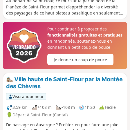
Au départ de Saint-Flour, ce tour sur la partie nord de la
Planèze de Saint-Flour permet d'appréhender la diversité
des paysages de ce haut plateau basaltique en seulement
trois jours de marche. Les étapes à Paulhac et Valuéjols
correspondent à des possibilités de logement en gites
Pour continuer à proposer des
d'étape. L'itinéraire emprunte en partie une variante du
fonctionnalités gratuites et pratiques
GR® de pays de Saint-Flour et en partie le GR®4.
en randonnée, soutenez-nous en
donnant un petit coup de pouce !
Je donne un coup de pouce
Ville haute de Saint-Flour par la Montée
des Chèvres
Visorandonneur
3,59 km
+108 m
-108 m
1h 20
Facile
Départ à Saint-Flour (Cantal)
De passage en Auvergne ? Profitez-en pour faire une jolie