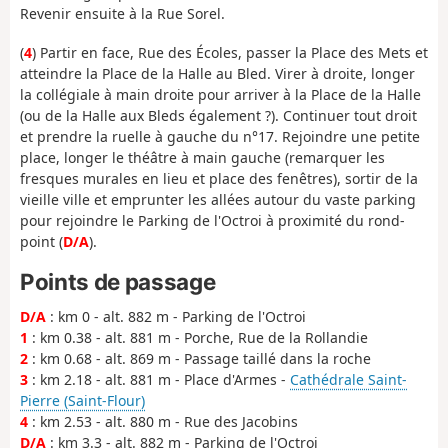
Revenir ensuite à la Rue Sorel.
(
4
) Partir en face, Rue des Écoles, passer la Place des Mets et
atteindre la Place de la Halle au Bled. Virer à droite, longer
la collégiale à main droite pour arriver à la Place de la Halle
(ou de la Halle aux Bleds également ?). Continuer tout droit
et prendre la ruelle à gauche du n°17. Rejoindre une petite
place, longer le théâtre à main gauche (remarquer les
fresques murales en lieu et place des fenêtres), sortir de la
vieille ville et emprunter les allées autour du vaste parking
pour rejoindre le Parking de l'Octroi à proximité du rond-
point (
D/A
).
Points de passage
D/A
: km 0 - alt. 882 m - Parking de l'Octroi
1
: km 0.38 - alt. 881 m - Porche, Rue de la Rollandie
2
: km 0.68 - alt. 869 m - Passage taillé dans la roche
3
: km 2.18 - alt. 881 m - Place d'Armes -
Cathédrale Saint-
Pierre (Saint-Flour)
4
: km 2.53 - alt. 880 m - Rue des Jacobins
D/A
: km 3.3 - alt. 882 m - Parking de l'Octroi