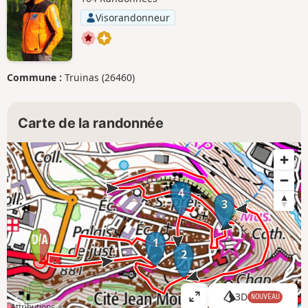
Visorandonneur
Commune :
Truinas (26460)
Carte de la randonnée
4
3
1
2
3D
NOUVEAU
A
Attributions