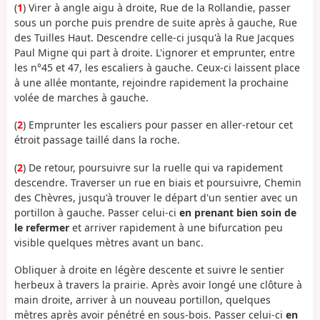
(
1
) Virer à angle aigu à droite, Rue de la Rollandie, passer
sous un porche puis prendre de suite après à gauche, Rue
des Tuilles Haut. Descendre celle-ci jusqu'à la Rue Jacques
Paul Migne qui part à droite. L'ignorer et emprunter, entre
les n°45 et 47, les escaliers à gauche. Ceux-ci laissent place
à une allée montante, rejoindre rapidement la prochaine
volée de marches à gauche.
(
2
) Emprunter les escaliers pour passer en aller-retour cet
étroit passage taillé dans la roche.
(
2
) De retour, poursuivre sur la ruelle qui va rapidement
descendre. Traverser un rue en biais et poursuivre, Chemin
des Chèvres, jusqu'à trouver le départ d'un sentier avec un
portillon à gauche. Passer celui-ci
en prenant bien soin de
le refermer
et arriver rapidement à une bifurcation peu
visible quelques mètres avant un banc.
Obliquer à droite en légère descente et suivre le sentier
herbeux à travers la prairie. Après avoir longé une clôture à
main droite, arriver à un nouveau portillon, quelques
mètres après avoir pénétré en sous-bois. Passer celui-ci
en