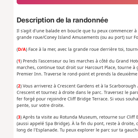
Description de la randonnée
Il s'agit d'une balade en boucle que tu peux commencer à 
grande roue/Coney Island Amusements (ou au port) sur F
(
D/A
) Face à la mer, avec la grande roue derrière toi, tour
(
1
) Prends l'ascenseur ou les marches à côté du Grand Hotel
marches, continue tout droit sur Harcourt Place, tourne à
Premier Inn. Traverse le rond-point et prends la deuxième 
(
2
) Vous arriverez à Crescent Gardens et à la Scarborough A
Crescent et tournez à droite dans le parc. Traversez le par
fer forgé pour rejoindre Cliff Bridge Terrace. Si vous souh
pente, sur votre droite.
(
3
) Après ta visite au Rotunda Museum, retourne sur Cliff B
(aussi appelé Spa Bridge). À la fin du pont, reste à droite
long de l'Esplanade. Tu peux explorer le parc sur ta gauch