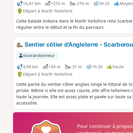
16,47 km
+255 m
-270 m
5h 25
Moyen
Départ à North Yorkshire
Cette balade linéaire dans le North Yorkshire relie Scarbor
régulier entre le début et la fin du parcours.
Sentier côtier d'Angleterre - Scarboro
Visorandonneur
4,94 km
+34 m
-37 m
1h 30
Facile
Départ à North Yorkshire
Cette partie du sentier côtier anglais longe le littoral de 
prisée. Même si elle est assez courte, elle offre tellement
toute la journée. Elle est assez plate et pavée sur toute sa
accessible.
Pour continuer à propo