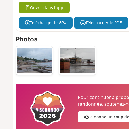
Ouvrir dans l'app
Télécharger le GPX
Télécharger le PDF
Photos
Pour continuer à prop
randonnée, soutenez-no
Je donne un coup d