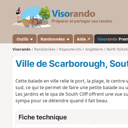
V
i
s
o
r
a
Outils
Randonnées
Aide ↗
Viso
rando
Pre
n
Visorando
Randonnées
Royaume-Uni
Angleterre
North Yorksh
d
o
Ville de Scarborough, Sou
Cette balade en ville relie le port, la plage, le centre-
sud, ce qui te permet de faire une petite balade ou 
Les jardins et le spa de South Cliff offrent une vue sur
sympa pour se détendre quand il fait beau.
Fiche technique