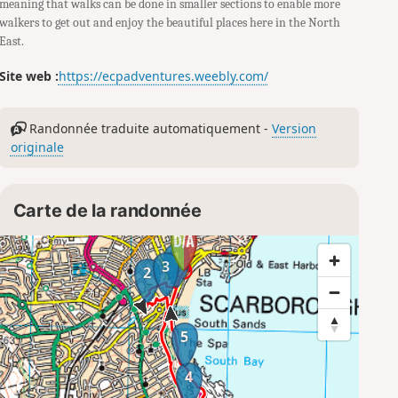
meaning that walks can be done in smaller sections to enable more
walkers to get out and enjoy the beautiful places here in the North
East.
Site web :
https://ecpadventures.weebly.com/
Randonnée traduite automatiquement -
Version
originale
Carte de la randonnée
1
3
2
5
4