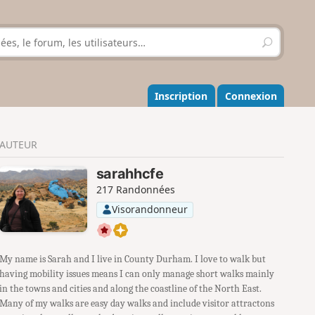
R
e
c
h
e
Inscription
Connexion
r
c
h
AUTEUR
e
r
sarahhcfe
217 Randonnées
Visorandonneur
My name is Sarah and I live in County Durham. I love to walk but
having mobility issues means I can only manage short walks mainly
in the towns and cities and along the coastline of the North East.
Many of my walks are easy day walks and include visitor attractons