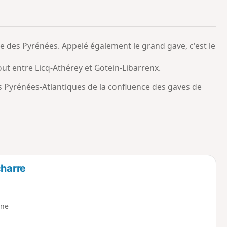
o
a
i
m
p
e des Pyrénées. Appelé également le grand gave, c'est le
tout entre Licq-Athérey et Gotein-Libarrenx.
s Pyrénées-Atlantiques de la confluence des gaves de
charre
ne