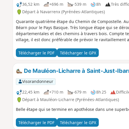
36,52 km
+696 m
-539 m
8h
Très diffi
Départ à Navarrenx (Pyrénées-Atlantiques)
Quarante quatrième étape du Chemin de Compostelle. Au c
Béarn pour le Pays Basque. Très longue étape qui se déro
départementales et des chemins à travers bois. Compte te
village, il est donc préférable de prévoir le ravitaillement 
Télécharger le PDF
Télécharger le GPX
De Mauléon-Licharre à Saint-Just-Ibar
Visorandonneur
22,45 km
+710 m
-679 m
8h 25
Difficil
Départ à Mauléon-Licharre (Pyrénées-Atlantiques)
Belle étape qui se termine en apothéose dans une superbe
Télécharger le PDF
Télécharger le GPX