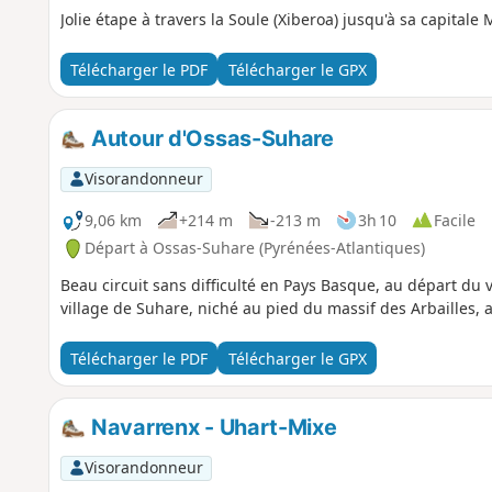
Jolie étape à travers la Soule (Xiberoa) jusqu'à sa capitale
Télécharger le PDF
Télécharger le GPX
Autour d'Ossas-Suhare
Visorandonneur
9,06 km
+214 m
-213 m
3h 10
Facile
Départ à Ossas-Suhare (Pyrénées-Atlantiques)
Beau circuit sans difficulté en Pays Basque, au départ du 
village de Suhare, niché au pied du massif des Arbailles, 
Télécharger le PDF
Télécharger le GPX
Navarrenx - Uhart-Mixe
Visorandonneur