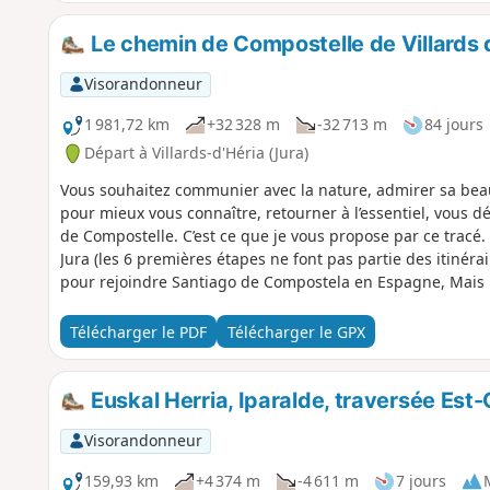
Le chemin de Compostelle de Villards 
Visorandonneur
1 981,72 km
+32 328 m
-32 713 m
84 jours
Départ à Villards-d'Héria (Jura)
Vous souhaitez communier avec la nature, admirer sa bea
pour mieux vous connaître, retourner à l’essentiel, vous dé
de Compostelle. C’est ce que je vous propose par ce tracé. 
Jura (les 6 premières étapes ne font pas partie des itinér
pour rejoindre Santiago de Compostela en Espagne, Mais 
vous pour rattraper une des étapes, de démarrer du Puy-en-
parcours. .
Télécharger le PDF
Télécharger le GPX
Euskal Herria, Iparalde, traversée Est
Visorandonneur
159,93 km
+4 374 m
-4 611 m
7 jours