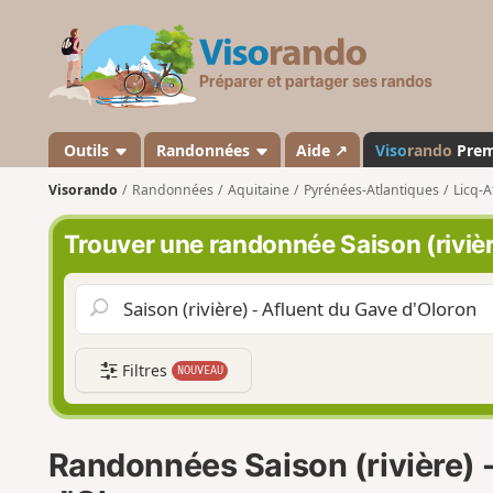
V
i
s
o
r
a
Outils
Randonnées
Aide ↗
Viso
rando
Pre
n
Visorando
Randonnées
Aquitaine
Pyrénées-Atlantiques
Licq-A
d
o
Trouver une randonnée Saison (rivièr
Filtres
NOUVEAU
Randonnées Saison (rivière) 