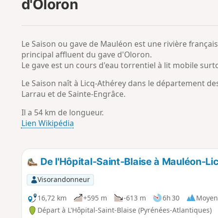
d'Oloron
Le Saison ou gave de Mauléon est une rivière français
principal affluent du gave d'Oloron.
Le gave est un cours d'eau torrentiel à lit mobile sur
Le Saison naît à Licq-Athérey dans le département de
Larrau et de Sainte-Engrâce.
Il a 54 km de longueur.
Lien Wikipédia
De l'Hôpital-Saint-Blaise à Mauléon-Li
Visorandonneur
16,72 km
+595 m
-613 m
6h 30
Moyen
Départ à L'Hôpital-Saint-Blaise (Pyrénées-Atlantiques)