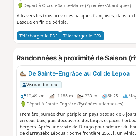
Départ à Oloron-Sainte-Marie (Pyrénées-Atlantiques)
À travers les trois provinces basques françaises, dans u
Basque en fin de périple.
Télécharger le PDF
Télécharger le GPX
Randonnées à proximité de Saison (ri
De Sainte-Engrâce au Col de Lépoa
Visorandonneur
10,49 km
+1 186 m
-233 m
6h 25
Mo
Départ à Sainte-Engrâce (Pyrénées-Atlantiques)
Première journée d'un périple en pays basque de 6 jours
en sous bois, puis découverte des larges espaces herbeu
bergers. Après une visite de l'Urugo pour admirer du ha
de d'Errayzéko Lépoua ; borne frontière 256.Là, un véhic