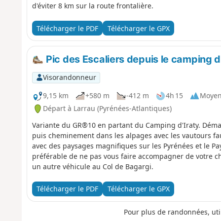
d'éviter 8 km sur la route frontalière.
Télécharger le PDF
Télécharger le GPX
Pic des Escaliers depuis le camping d'
Visorandonneur
9,15 km
+580 m
-412 m
4h 15
Moye
Départ à Larrau (Pyrénées-Atlantiques)
Variante du GR®10 en partant du Camping d'Iraty. Déma
puis cheminement dans les alpages avec les vautours fau
avec des paysages magnifiques sur les Pyrénées et le Pay
préférable de ne pas vous faire accompagner de votre ch
un autre véhicule au Col de Bagargi.
Télécharger le PDF
Télécharger le GPX
Pour plus de randonnées, uti