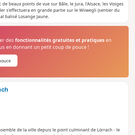
de beaux points de vue sur Bâle, le Jura, l'Alsace, les Vosges
ler s'effectuera en grande partie sur le Wiiwegli (sentier du
cal balisé Losange Jaune.
ser des
fonctionnalités gratuites et pratiques
en
s en donnant un petit coup de pouce !
pouce
ach
semble de la ville depuis le point culminant de Lörrach - le