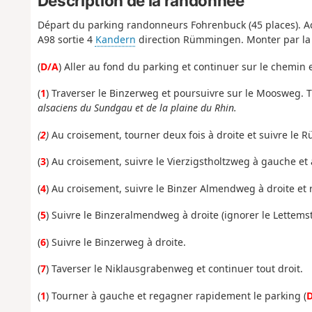
Description de la randonnée
Départ du parking randonneurs Fohrenbuck (45 places). Accè
A98 sortie 4
Kandern
direction Rümmingen. Monter par la Ho
(
D/A
) Aller au fond du parking et continuer sur le chemin 
(
1
) Traverser le Binzerweg et poursuivre sur le Moosweg.
alsaciens du Sundgau et de la plaine du Rhin.
(
2
)
Au croisement, tourner deux fois à droite et suivre le 
(
3
) Au croisement, suivre le Vierzigstholtzweg à gauche et 
(
4
) Au croisement, suivre le Binzer Almendweg à droite et 
(
5
) Suivre le Binzeralmendweg à droite (ignorer le Lettems
(
6
) Suivre le Binzerweg à droite.
(
7
) Taverser le Niklausgrabenweg et continuer tout droit.
(
1
) Tourner à gauche et regagner rapidement le parking (