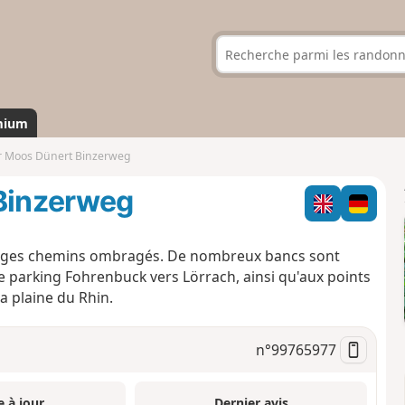
mium
 Moos Dünert Binzerweg
Binzerweg
arges chemins ombragés. De nombreux bancs sont
e parking Fohrenbuck vers Lörrach, ainsi qu'aux points
la plaine du Rhin.
n°
99765977
e à jour
Dernier avis