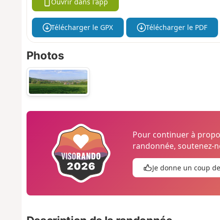
Ouvrir dans l'app
Télécharger le GPX
Télécharger le PDF
Photos
Pour continuer à prop
randonnée, soutenez-no
Je donne un coup d