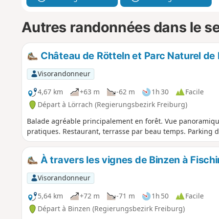
Autres randonnées dans le s
Château de Rötteln et Parc Naturel de l
Visorandonneur
4,67 km
+63 m
-62 m
1h 30
Facile
Départ à Lörrach (Regierungsbezirk Freiburg)
Balade agréable principalement en forêt. Vue panoramique 
pratiques. Restaurant, terrasse par beau temps. Parking d
À travers les vignes de Binzen à Fisch
Visorandonneur
5,64 km
+72 m
-71 m
1h 50
Facile
Départ à Binzen (Regierungsbezirk Freiburg)