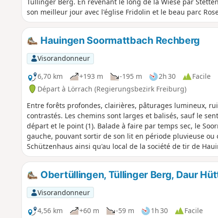
Tüllinger Berg. En revenant le long de la Wiese par Stette
son meilleur jour avec l'église Fridolin et le beau parc Rose
Hauingen Soormattbach Rechberg
Visorandonneur
6,70 km
+193 m
-195 m
2h 30
Facile
Départ à Lörrach (Regierungsbezirk Freiburg)
Entre forêts profondes, clairières, pâturages lumineux, rui
contrastés. Les chemins sont larges et balisés, sauf le se
départ et le point (1). Balade à faire par temps sec, le So
gauche, pouvant sortir de son lit en période pluvieuse ou o
Schützenhaus ainsi qu'au local de la société de tir de Hau
asphaltées.
Obertüllingen, Tüllinger Berg, Daur Hüt
Visorandonneur
4,56 km
+60 m
-59 m
1h 30
Facile