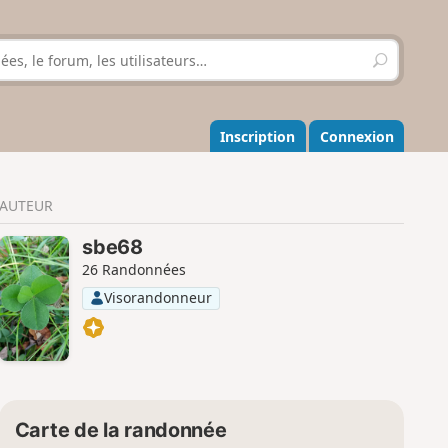
R
e
c
h
e
Inscription
Connexion
r
c
h
AUTEUR
e
r
sbe68
26 Randonnées
Visorandonneur
Carte de la randonnée