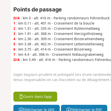
Points de passage
D/A
: km 0 - alt. 416 m - Parking randonneurs Fohrenbuck
1
: km 0.11 - alt. 401 m - Croisement de la boucle
2
: km 1.31 - alt. 335 m - Croisement Rüttenmattweg
3
: km 1.91 - alt. 368 m - Croisement Vierzigstholzweg
4
: km 2.36 - alt. 309 m - Croisement Binzeralmendweg
5
: km 3.38 - alt. 402 m - Croisement Lettemstellenweg
6
: km 3.75 - alt. 414 m - Croisement Binzerweg
7
: km 4.4 - alt. 398 m - Croisement Niklausgrabenweg
D/A
: km 5.49 - alt. 416 m - Parking randonneurs Fohrenbu
Soyez toujours prudent et prévoyant lors d'une randonnée. 
tenus responsables en cas d'accident ou de désagrément q
Ouvrir dans l'app
Télécharger le GPX
Télécharger le PDF