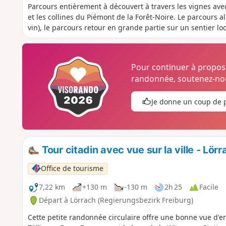
Parcours entièrement à découvert à travers les vignes avec 
et les collines du Piémont de la Forêt-Noire. Le parcours al
vin), le parcours retour en grande partie sur un sentier lo
Pour continuer à propo
randonnée, soutenez-nou
Je donne un coup de 
Tour citadin avec vue sur la ville - Lörr
Office de tourisme
7,22 km
+130 m
-130 m
2h 25
Facile
Départ à Lörrach (Regierungsbezirk Freiburg)
Cette petite randonnée circulaire offre une bonne vue d'en