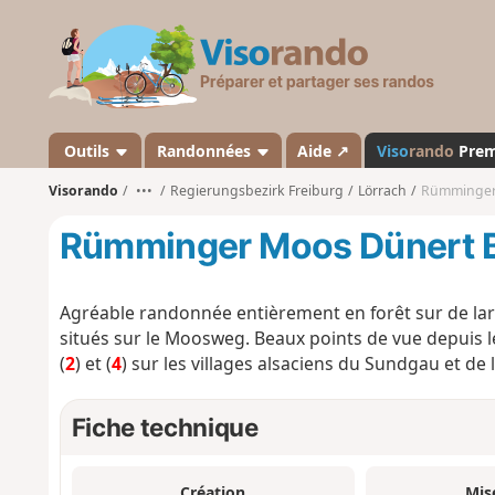
V
i
s
o
r
a
Outils
Randonnées
Aide ↗
Viso
rando
Pre
n
Visorando
•••
Regierungsbezirk Freiburg
Lörrach
Rümminger
d
o
Rümminger Moos Dünert 
Agréable randonnée entièrement en forêt sur de l
situés sur le Moosweg. Beaux points de vue depuis l
(
2
) et (
4
) sur les villages alsaciens du Sundgau et de 
Fiche technique
Création
Mis