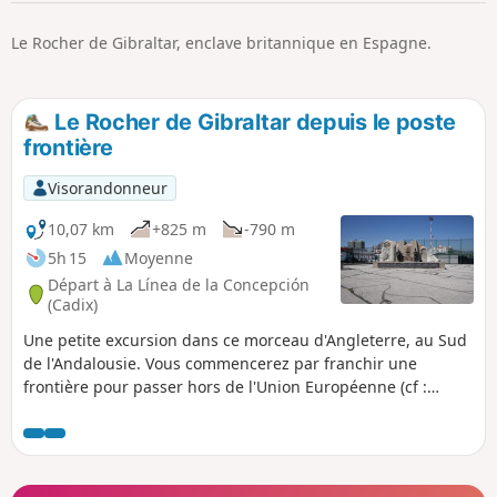
p
Le Rocher de Gibraltar, enclave britannique en Espagne.
Le Rocher de Gibraltar depuis le poste
frontière
Visorandonneur
10,07 km
+825 m
-790 m
5h 15
Moyenne
Départ à La Línea de la Concepción
(Cadix)
Une petite excursion dans ce morceau d'Angleterre, au Sud
de l'Andalousie. Vous commencerez par franchir une
frontière pour passer hors de l'Union Européenne (cf :
Informations pratiques), puis vous traverserez la piste d'un
aéroport international, ce qui est une expérience plutôt
rare. Vous déambulerez ensuite dans les rues anciennes de
Gibraltar. Vous pourrez alors commencer l'ascension du