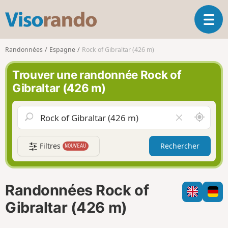
V
O
i
u
s
v
o
Randonnées
Espagne
Rock of Gibraltar (426 m)
r
r
i
a
Trouver une randonnée Rock of
r
n
Gibraltar (426 m)
l
d
a
o
n
A
V
a
u
i
v
t
d
i
Filtres
Rechercher
NOUVEAU
o
e
g
u
r
a
r
l
t
d
e
i
Randonnées Rock of
e
c
o
m
h
Gibraltar (426 m)
n
o
a
i
m