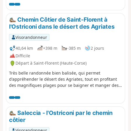
Chemin Côtier de Saint-Florent à
l'Ostriconi dans le désert des Agriates
Visorandonneur
40,64 km
+398 m
-385 m
2 jours
Difficile
Départ à Saint-Florent (Haute-Corse)
Très belle randonnée bien balisée, qui permet
d'appréhender le désert des Agriates, tout en profitant
des magnifiques plages pour se baigner et manger des
oursins à la saison. Je l'ai parcourue en deux jours :
Saint-Forent - Saleccia et Saleccia - Ostriconi) mais elle
peut aussi se faire en trois jours en dormant au gîte de
Ghignu (fermé en 2020 à cause du Covid. Des bus
Saleccia - l'Ostriconi par le chemin
réguliers assurent le retour.
côtier
Visorandonneur