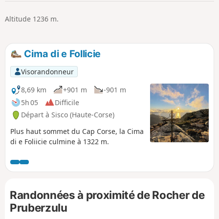
p
Altitude 1236 m.
Cima di e Follicie
Visorandonneur
8,69 km
+901 m
-901 m
5h 05
Difficile
Départ à Sisco (Haute-Corse)
Plus haut sommet du Cap Corse, la Cima
di e Foliicie culmine à 1322 m.
Randonnées à proximité de Rocher de
Pruberzulu