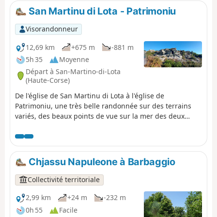
San Martinu di Lota - Patrimoniu
Visorandonneur
12,69 km
+675 m
-881 m
5h 35
Moyenne
Départ à San-Martino-di-Lota
(Haute-Corse)
De l'église de San Martinu di Lota à l'église de
Patrimoniu, une très belle randonnée sur des terrains
variés, des beaux points de vue sur la mer des deux
côtés du Cap Corse, sur Bastia et l'étang de Chjurlinu
(Biguglia). Passage par des glacières. La montée est
facile, la descente beaucoup moins et il faut prévoir une
voiture à Patrimonio ou faire demi-tour avant les
Chjassu Napuleone à Barbaggio
antennes de Teghime.
Collectivité territoriale
2,99 km
+24 m
-232 m
0h 55
Facile