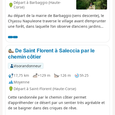
Départ à Barbaggio (Haute-
Corse)
Au départ de la mairie de Barbaggio (sens descente), le
Chjassu Napuleone traverse le village avant d’emprunter
une forêt, dans laquelle l’on observe d’anciens jardins
agricoles, de part et d’autre du sentier. La richesse de ce
parcours se poursuit lorsque l’on emprunte la « route
impériale » qui a donné son nom au sentier. En effet,
avant de devenir empereur, Napoléon Bonaparte aurait
De Saint Florent à Saleccia par le
foulé cette route. Le sentier peut également être
chemin côtier
emprunté en sens inverse (sens montée), en partant du
pont qui se trouve au croisement entre la strada San
Visorandonneur
Petru et la strada Napuleone. Si vous effectuez le trajet
en aller simple, c'est-à-dire sans faire l'aller-retour,
17,75 km
+129 m
-126 m
5h 25
pensez à laisser une voiture au point de départ, et une
Moyenne
autre à l'arrivée.
Départ à Saint-Florent (Haute-Corse)
Cette randonnée par le chemin côtier permet
d'appréhender ce désert par un sentier très agréable et
de se baigner dans des criques de rêve.