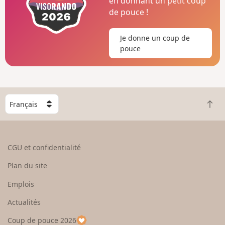
en donnant un petit coup
de pouce !
Je donne un coup de
pouce
C
R
h
e
o
t
i
o
s
CGU et confidentialité
u
i
r
s
Plan du site
e
s
n
e
Emplois
h
z
Actualités
a
u
u
n
Coup de pouce 2026
t