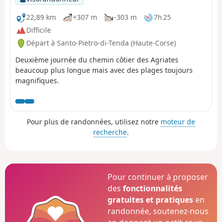
22,89 km
+307 m
-303 m
7h 25
Difficile
Départ à Santo-Pietro-di-Tenda (Haute-Corse)
Deuxième journée du chemin côtier des Agriates
beaucoup plus longue mais avec des plages toujours
magnifiques.
Pour plus de randonnées, utilisez notre
moteur de
recherche
.
Pour continuer à proposer
des
fonctionnalités
gratuites et pratiques
en
randonnée, soutenez-nous