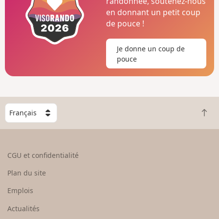
randonnée, soutenez-nous
en donnant un petit coup
de pouce !
Je donne un coup de
pouce
C
R
h
e
o
t
i
o
s
CGU et confidentialité
u
i
r
s
Plan du site
e
s
n
e
Emplois
h
z
Actualités
a
u