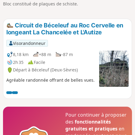
Bloc constitué de plaques de schiste.
Circuit de Béceleuf au Roc Cervelle en
longeant La Chancelée et L'Autize
Visorandonneur
8,18 km
+88 m
-87 m
2h 35
Facile
Départ à Béceleuf (Deux-Sèvres)
Agréable randonnée offrant de belles vues.
Pour continuer à proposer
des
fonctionnalités
gratuites et pratiques
en