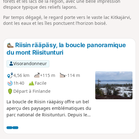
forêts et les lacs de la région, avec une belle impression
d’espace typique des reliefs lapons.
Par temps dégagé, le regard porte vers le vaste lac Kitkajärvi,
dont les eaux et les îles ponctuent l’horizon boisé.
Riisin rääpäsy, la boucle panoramique
du mont Riisitunturi
Visorandonneur
4,56 km
+115 m
-114 m
1h 40
Facile
Départ à Finlande
La boucle de Riisin rääpäsy offre un bel
aperçu des paysages emblématiques du
parc national de Riisitunturi. Depuis les
forêts boréales jusqu’aux hauteurs
dégagées du tunturi, l’itinéraire alterne
points de vue, zones humides et