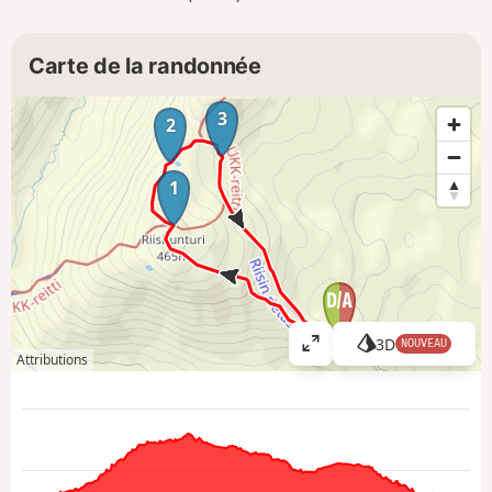
Carte de la randonnée
3
2
1
3D
NOUVEAU
A
Attributions
ff
i
c
h
e