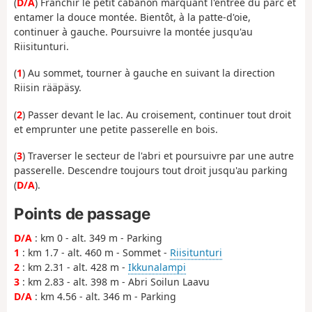
(
D/A
) Franchir le petit cabanon marquant l'entrée du parc et
entamer la douce montée. Bientôt, à la patte-d'oie,
continuer à gauche. Poursuivre la montée jusqu'au
Riisitunturi.
(
1
) Au sommet, tourner à gauche en suivant la direction
Riisin rääpäsy.
(
2
) Passer devant le lac. Au croisement, continuer tout droit
et emprunter une petite passerelle en bois.
(
3
) Traverser le secteur de l'abri et poursuivre par une autre
passerelle. Descendre toujours tout droit jusqu'au parking
(
D/A
).
Points de passage
D/A
: km 0 - alt. 349 m - Parking
1
: km 1.7 - alt. 460 m - Sommet -
Riisitunturi
2
: km 2.31 - alt. 428 m -
Ikkunalampi
3
: km 2.83 - alt. 398 m - Abri Soilun Laavu
D/A
: km 4.56 - alt. 346 m - Parking