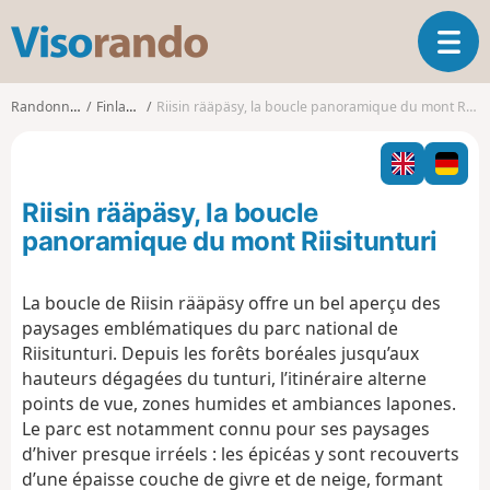
V
O
i
u
s
v
o
Randonnées
Finlande
Riisin rääpäsy, la boucle panoramique du mont Riisitunturi
r
r
i
a
r
n
l
d
Riisin rääpäsy, la boucle
a
o
n
panoramique du mont Riisitunturi
a
v
La boucle de Riisin rääpäsy offre un bel aperçu des
i
paysages emblématiques du parc national de
g
a
Riisitunturi. Depuis les forêts boréales jusqu’aux
t
hauteurs dégagées du tunturi, l’itinéraire alterne
i
points de vue, zones humides et ambiances lapones.
o
Le parc est notamment connu pour ses paysages
n
d’hiver presque irréels : les épicéas y sont recouverts
d’une épaisse couche de givre et de neige, formant