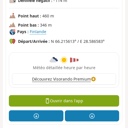
Dénivelé négatif :
- 114 m
Point haut :
460 m
Point bas :
346 m
Pays :
Finlande
Départ/Arrivée :
N 66.215613° / E 28.586583°
Météo détaillée heure par heure
Découvrez Visorando Premium
Ouvrir dans l'app