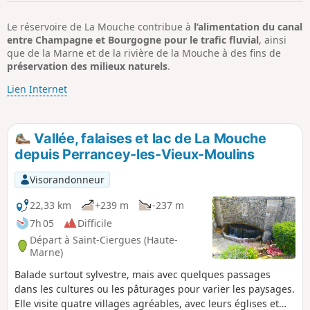
p
Le réservoire de La Mouche contribue à
l’alimentation du canal
entre Champagne et Bourgogne pour le trafic fluvial
, ainsi
que de la Marne et de la rivière de la Mouche à des fins de
préservation des milieux naturels
.
Lien Internet
Vallée, falaises et lac de La Mouche
depuis Perrancey-les-Vieux-Moulins
Visorandonneur
22,33 km
+239 m
-237 m
7h 05
Difficile
Départ à Saint-Ciergues (Haute-
Marne)
Balade surtout sylvestre, mais avec quelques passages
dans les cultures ou les pâturages pour varier les paysages.
Elle visite quatre villages agréables, avec leurs églises et