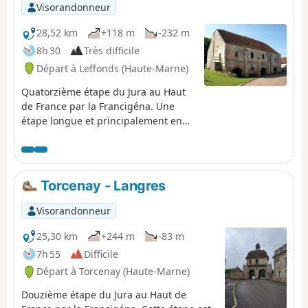
Visorandonneur
28,52 km
+118 m
-232 m
8h 30
Très difficile
Départ à Leffonds (Haute-Marne)
Quatorzième étape du Jura au Haut
de France par la Francigéna. Une
étape longue et principalement en
descente. Vous traversez plus de 14
km de forêt avant d'arriver à
Châteauvillain, lovée dans une
boucle de l’Aujon. Châteauvillain est
Torcenay - Langres
une ville médiévale qui mérite son
label de Petite Cité de Caractère. Son
Visorandonneur
centre historique, bien défendu
derrière ses remparts, s’ouvre sur le
25,30 km
+244 m
-83 m
Parc National de Forêts.
7h 55
Difficile
Départ à Torcenay (Haute-Marne)
Douzième étape du Jura au Haut de