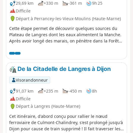
29,69 km
+330 m
-361 m
9h 25
Difficile
Départ à Perrancey-les-Vieux-Moulins (Haute-Marne)
Cette étape permet de découvrir quelques sources du
Plateau de Langres dont les eaux alimentent la Manche.
Après avoir longé des marais, on pénètre dans la Forêt
Domaniale d'Auberive, au cœur du Parc National de
Forêts. L'abbaye fondée par Saint-Bernard en 1132 nous
révèle ses secrets. Mais au fait, pourquoi Auberive ?
De la Citadelle de Langres à Dijon
Visorandonneur
91,07 km
+235 m
-450 m
8h
Difficile
Départ à Langres (Haute-Marne)
Cet itinéraire, d'abord conçu pour rallier le nœud
ferroviaire de Culmont-Chalindrey, s'est prolongé jusqu'à
Dijon pour cause de train supprimé ! Il fait traverser les