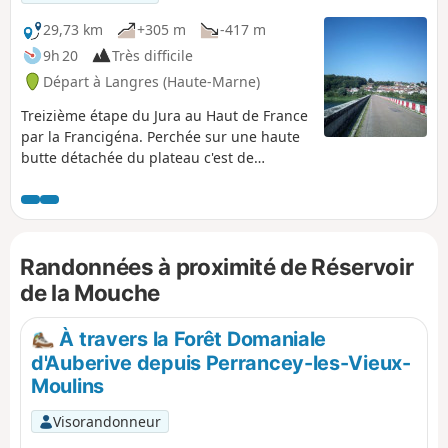
Francigéna et en partant de mon lieu de
résidence situé dans le Jura près de Saint-
29,73 km
+305 m
-417 m
Claude. Aujourd'hui, je peux affirmer que :
9h 20
Très difficile
tous les chemins mènent également à
Départ à Langres (Haute-Marne)
Bergues ! Via Francigena
Treizième étape du Jura au Haut de France
par la Francigéna. Perchée sur une haute
butte détachée du plateau c'est de
Langres, qui nous invite à flâner sur ses
remparts, que cette étape débute pour
traverser le bassin versant de la Marne
dont les eaux alimentent la Manche. Puis
Randonnées à proximité de Réservoir
nous longeons le joli Lac de la Mouche où
vous apprécierez l'ombre offerte par les
de la Mouche
arbres qui l'entourent. En fin de parcours,
c'est par le Chemin des Templiers que
À travers la Forêt Domaniale
nous arrivons à Leffonds, village qui aurait
d'Auberive depuis Perrancey-les-Vieux-
été créé par des religieux de Mormant.
Moulins
Visorandonneur