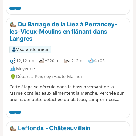
champs de moutarde de la Côte-d'Or et les anciennes
sablières de la Tille reconverties en étangs davantage
fréquentés par les pêcheurs que par les touristes.
Du Barrage de la Liez à Perrancey-
les-Vieux-Moulins en flânant dans
Langres
Visorandonneur
12,12 km
+220 m
-212 m
4h 05
Moyenne
Départ à Peigney (Haute-Marne)
Cette étape se déroule dans le bassin versant de la
Marne dont les eaux alimentent la Manche. Perchée sur
une haute butte détachée du plateau, Langres nous
invite à flâner sur ses remparts. Préférez ses restaurants
au piquenique habituel.
Leffonds - Châteauvillain