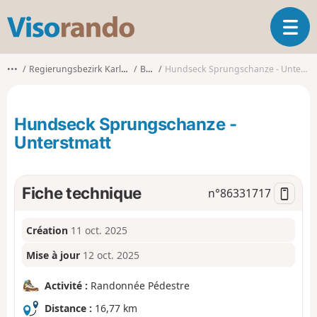
V
O
i
u
s
v
o
•••
Regierungsbezirk Karlsruhe
Bühl
Hundseck Sprungschanze - Unterstmatt
r
r
i
a
r
n
Hundseck Sprungschanze -
l
d
a
Unterstmatt
o
n
a
v
Fiche technique
n°
86331717
i
g
a
Création
11 oct. 2025
t
Mise à jour
12 oct. 2025
i
o
Activité :
Randonnée Pédestre
n
Distance :
16,77 km