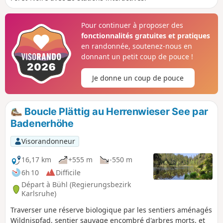
Pour continuer à proposer des
fonctionnalités gratuites et pratiques
en randonnée, soutenez-nous en
donnant un petit coup de pouce !
Je donne un coup de pouce
Boucle Plättig au Herrenwieser See par
Badenerhöhe
Visorandonneur
16,17 km
+555 m
-550 m
6h 10
Difficile
Départ à Bühl (Regierungsbezirk
Karlsruhe)
Traverser une réserve biologique par les sentiers aménagés
Wildnispfad, sentier sauvage encombré d'arbres morts, et