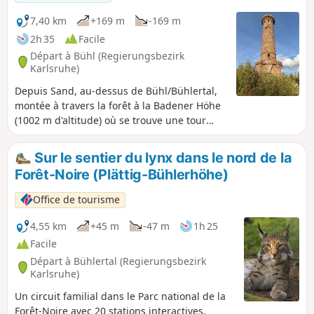
7,40 km
+169 m
-169 m
2h 35
Facile
Départ à Bühl (Regierungsbezirk
Karlsruhe)
Depuis Sand, au-dessus de Bühl/Bühlertal,
montée à travers la forêt à la Badener Höhe
(1002 m d'altitude) où se trouve une tour
d'observation. Magnifique vue sur tout le
Nord de la Forêt Noire et la plaine du Rhin.
Sur le sentier du lynx dans le nord de la
Forêt-Noire (Plättig-Bühlerhöhe)
Office de tourisme
4,55 km
+45 m
-47 m
1h 25
Facile
Départ à Bühlertal (Regierungsbezirk
Karlsruhe)
Un circuit familial dans le Parc national de la
Forêt-Noire avec 20 stations interactives.