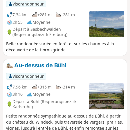
Visorandonneur
7,34 km
+281 m
-281 m
2h 55
Moyenne
Départ à Sasbachwalden
(Regierungsbezirk Freiburg)
Belle randonnée variée en forêt et sur les chaumes à la
découverte de la Hornisgrinde.
Au-dessus de Bühl
Visorandonneur
7,96 km
+315 m
-314 m
3h 10
Moyenne
Départ à Bühl (Regierungsbezirk
Karlsruhe)
Petite randonnée sympathique au-dessus de Bühl, à partir
du château du Windeck, puis traversée de vergers, prairies,
vignes, jusqu'à l'entrée de Bühl, et enfin remontée sur les