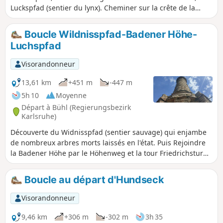
Luckspfad (sentier du lynx). Cheminer sur la crête de la
Badener Höhe et du Seekopf. Descendre à l'idyllique lac
glacier de Herrenwieser See.
Boucle Wildnisspfad-Badener Höhe-
Luchspfad
Visorandonneur
13,61 km
+451 m
-447 m
5h 10
Moyenne
Départ à Bühl (Regierungsbezirk
Karlsruhe)
Découverte du Widnisspfad (sentier sauvage) qui enjambe
de nombreux arbres morts laissés en l'état. Puis Rejoindre
la Badener Höhe par le Höhenweg et la tour Friedrichsturm
sur le Westweg qui offre un beau panorama sur le massif.
Au retour, emprunter le Brautsteinweg et finalement le
Boucle au départ d'Hundseck
sentier pédagogique Luchspfad (sentier du lynx).
Visorandonneur
9,46 km
+306 m
-302 m
3h 35