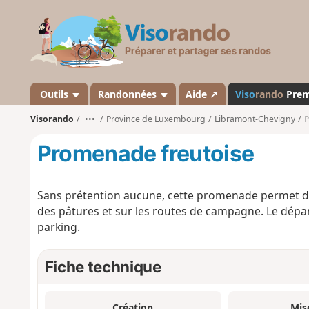
V
i
s
o
r
a
Outils
Randonnées
Aide ↗
Viso
rando
Pre
n
Visorando
•••
Province de Luxembourg
Libramont-Chevigny
P
d
o
Promenade freutoise
Sans prétention aucune, cette promenade permet d'e
des pâtures et sur les routes de campagne. Le départ
parking.
Fiche technique
Création
Mis