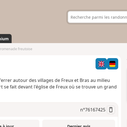
mium
romenade freutoise
rrer autour des villages de Freux et Bras au milieu
 se fait devant l'église de Freux où se trouve un grand
n°
76167425
e à jour
Dernier avis