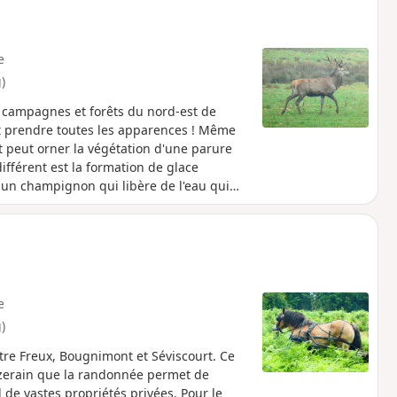
e
)
s campagnes et forêts du nord-est de
ut prendre toutes les apparences ! Même
nt peut orner la végétation d'une parure
férent est la formation de glace
un champignon qui libère de l'eau qui
st forcément différente ... et les
la chance de pouvoir observer
imité des étangs du Château de Freux.
e
)
ntre Freux, Bougnimont et Séviscourt. Ce
zerain que la randonnée permet de
 de vastes propriétés privées. Pour le