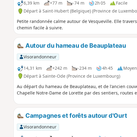
6,39 km
+77 m
-74 m
2h 05
Facile
Départ à Saint-Hubert (Belgique) (Province de Luxembo
Petite randonnée calme autour de Vesqueville. Elle traverse
chemin facile à suivre.
Autour du hameau de Beauplateau
Visorandonneur
14,31 km
+242 m
-234 m
4h 45
Moyen
Départ à Sainte-Ode (Province de Luxembourg)
Au départ du hameau de Beauplateau, et de l'ancien couven
Chapelle Notre-Dame de Lorette par des sentiers, routes 
Campagnes et forêts autour d'Ourt
Visorandonneur