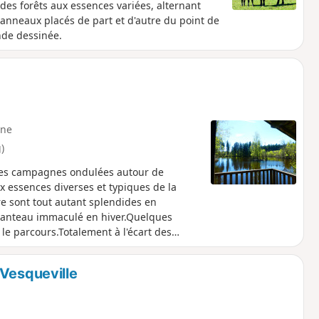
 des forêts aux essences variées, alternant
panneaux placés de part et d'autre du point de
nde dessinée.
ne
)
les campagnes ondulées autour de
x essences diverses et typiques de la
e sont tout autant splendides en
 manteau immaculé en hiver.Quelques
e parcours.Totalement à l'écart des
st très faible: nous n'avons croisé qu'une
culteur arrangeant les clôtures de ses
 Vesqueville
le de pique-nique sur tout le parcours.
 à boire et à manger.