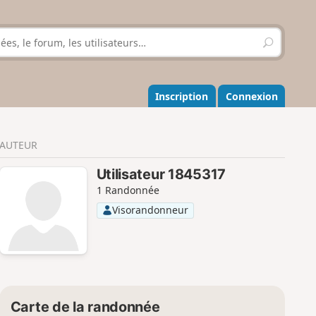
R
e
c
h
e
Inscription
Connexion
r
c
h
AUTEUR
e
r
Utilisateur 1845317
1 Randonnée
Visorandonneur
Carte de la randonnée