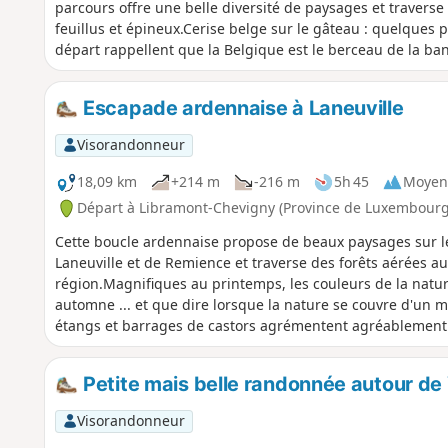
parcours offre une belle diversité de paysages et traverse
feuillus et épineux.Cerise belge sur le gâteau : quelques 
départ rappellent que la Belgique est le berceau de la ba
Escapade ardennaise à Laneuville
Visorandonneur
18,09 km
+214 m
-216 m
5h 45
Moyen
Départ à Libramont-Chevigny (Province de Luxembourg
Cette boucle ardennaise propose de beaux paysages sur 
Laneuville et de Remience et traverse des forêts aérées au
région.Magnifiques au printemps, les couleurs de la natur
automne ... et que dire lorsque la nature se couvre d'un
étangs et barrages de castors agrémentent agréablement l
sentiers battus, la probabilité de rencontrer quelqu'un y e
personne chargeant des grumes sur son camion et un agri
Petite mais belle randonnée autour de
pâtures.Corollaire: très peu de bancs et pas une seule tab
Aucun commerce non plus: ne partez pas sans un minimum
Visorandonneur