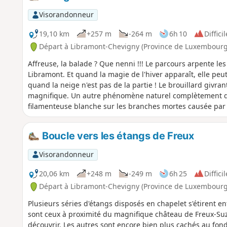
Visorandonneur
19,10 km
+257 m
-264 m
6h 10
Difficil
Départ à Libramont-Chevigny (Province de Luxembourg
Affreuse, la balade ? Que nenni !!! Le parcours arpente le
Libramont. Et quand la magie de l'hiver apparaît, elle pe
quand la neige n'est pas de la partie ! Le brouillard givra
magnifique. Un autre phénomène naturel complètement dif
filamenteuse blanche sur les branches mortes causée par 
gèle sous la forme de soyeux filaments. En été, l'ambiance e
paysages aussi ! Plus que probablement n'aurez-vous pas 
Boucle vers les étangs de Freux
longuement un cerf égaré au beau milieu des prés à prox
Visorandonneur
20,06 km
+248 m
-249 m
6h 25
Difficil
Départ à Libramont-Chevigny (Province de Luxembourg
Plusieurs séries d'étangs disposés en chapelet s'étirent e
sont ceux à proximité du magnifique château de Freux-Su
découvrir. Les autres sont encore bien plus cachés au fond