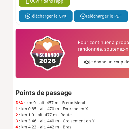
Ouvrir dans l'app
Télécharger le GPX
Télécharger le PDF
Pour continuer à prop
randonnée, soutenez-no
Je donne un coup d
Points de passage
D/A
: km 0 - alt. 457 m - Freux-Menil
1
: km 0.85 - alt. 470 m - Fourche en X
2
: km 1.9 - alt. 477 m - Route
3
: km 3.46 - alt. 440 m - Croisement en Y
4
: km 4.22 - alt. 442 m - Bras