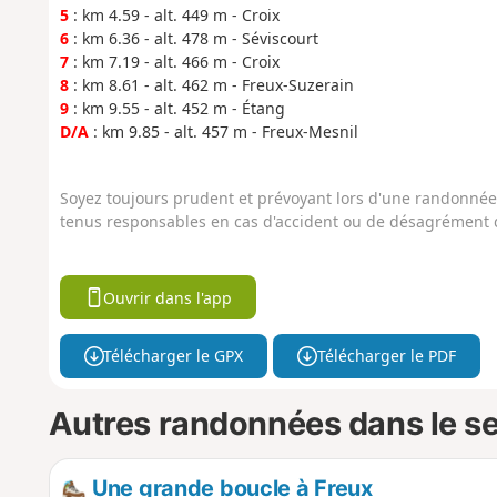
5
: km 4.59 - alt. 449 m - Croix
6
: km 6.36 - alt. 478 m - Séviscourt
7
: km 7.19 - alt. 466 m - Croix
8
: km 8.61 - alt. 462 m - Freux-Suzerain
9
: km 9.55 - alt. 452 m - Étang
D/A
: km 9.85 - alt. 457 m - Freux-Mesnil
Soyez toujours prudent et prévoyant lors d'une randonnée. 
tenus responsables en cas d'accident ou de désagrément q
Ouvrir dans l'app
Télécharger le GPX
Télécharger le PDF
Autres randonnées dans le s
Une grande boucle à Freux