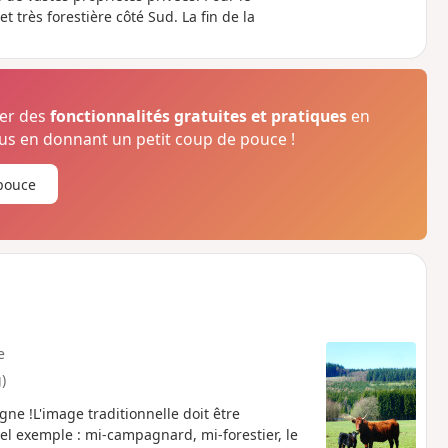
 très forestière côté Sud. La fin de la
ser des
fonctionnalités gratuites et pratiques
en
s en donnant un petit coup de pouce !
pouce
e
)
agne !L'image traditionnelle doit être
el exemple : mi-campagnard, mi-forestier, le