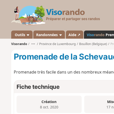
V
i
s
o
r
a
Outils
Randonnées
Aide ↗
Viso
rando
Pre
n
Visorando
•••
Province de Luxembourg
Bouillon (Belgique)
Pr
d
o
Promenade de la Scheva
Promenade très facile dans un des nombreux méand
Fiche technique
Création
Mis
8 oct. 2020
17 n