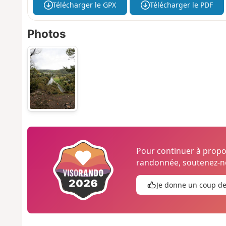
Télécharger le GPX
Télécharger le PDF
Photos
Pour continuer à prop
randonnée, soutenez-no
Je donne un coup d