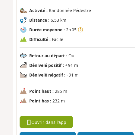
Activité :
Randonnée Pédestre
Distance :
6,53 km
Durée moyenne :
2h 05
Difficulté :
Facile
Retour au départ :
Oui
Dénivelé positif :
+ 91 m
Dénivelé négatif :
- 91 m
Point haut :
285 m
Point bas :
232 m
Ouvrir dans l'app