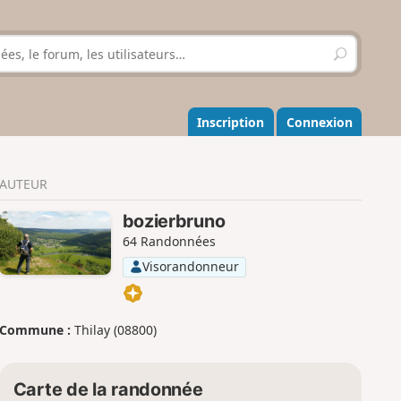
R
e
c
h
e
Inscription
Connexion
r
c
h
AUTEUR
e
r
bozierbruno
64 Randonnées
Visorandonneur
Commune :
Thilay (08800)
Carte de la randonnée