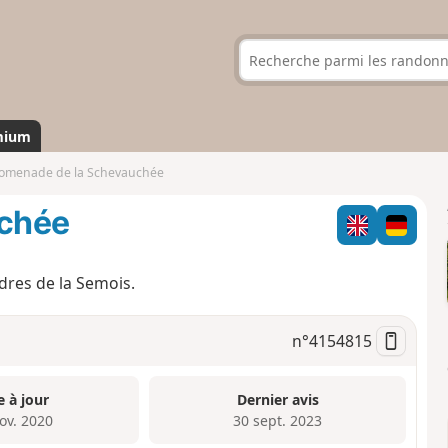
mium
omenade de la Schevauchée
uchée
res de la Semois.
n°
4154815
e à jour
Dernier avis
ov. 2020
30 sept. 2023