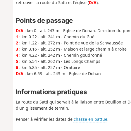
retrouver la route du Satti et l'église (
D/A
).
Points de passage
D/A
: km 0 - alt. 243 m - Eglise de Dohan. Direction du pont
1
: km 0.22 - alt. 241 m - Chemin du Gué
2
: km 1.22 - alt. 272 m - Point de vue de la Schvaussée
3
: km 3.16 - alt. 252 m - Maison et large chemin à droite
4
: km 4.22 - alt. 242 m - Chemin goudronné
5
: km 5.54 - alt. 262 m - Les Longs Champs
6
: km 5.85 - alt. 257 m - Oratoire
D/A
: km 6.53 - alt. 243 m - Eglise de Dohan
Informations pratiques
La route du Satti qui servait à la liaison entre Bouillon et
d'un glissement de terrain.
Penser à vérifier les dates de
chasse en battue
.