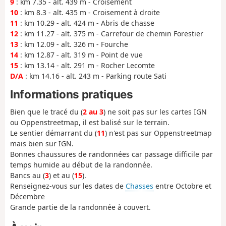
9
: km 7.35 - alt. 439 m - Croisement
10
: km 8.3 - alt. 435 m - Croisement à droite
11
: km 10.29 - alt. 424 m - Abris de chasse
12
: km 11.27 - alt. 375 m - Carrefour de chemin Forestier
13
: km 12.09 - alt. 326 m - Fourche
14
: km 12.87 - alt. 319 m - Point de vue
15
: km 13.14 - alt. 291 m - Rocher Lecomte
D/A
: km 14.16 - alt. 243 m - Parking route Sati
Informations pratiques
Bien que le tracé du (
2 au 3
) ne soit pas sur les cartes IGN
ou Oppenstreetmap, il est balisé sur le terrain.
Le sentier démarrant du (
11
) n'est pas sur Oppenstreetmap
mais bien sur IGN.
Bonnes chaussures de randonnées car passage difficile par
temps humide au début de la randonnée.
Bancs au (
3
) et au (
15
).
Renseignez-vous sur les dates de
Chasses
entre Octobre et
Décembre
Grande partie de la randonnée à couvert.