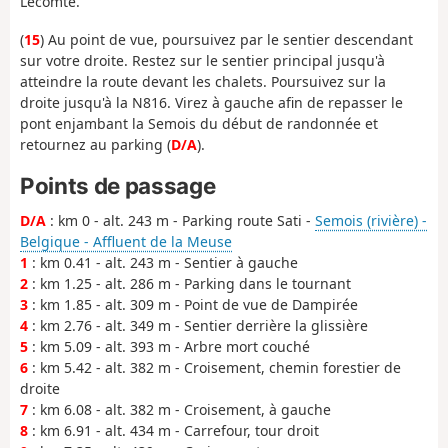
Lecomte.
(
15
) Au point de vue, poursuivez par le sentier descendant
sur votre droite. Restez sur le sentier principal jusqu'à
atteindre la route devant les chalets. Poursuivez sur la
droite jusqu'à la N816. Virez à gauche afin de repasser le
pont enjambant la Semois du début de randonnée et
retournez au parking (
D/A
).
Points de passage
D/A
: km 0 - alt. 243 m - Parking route Sati -
Semois (rivière) -
Belgique - Affluent de la Meuse
1
: km 0.41 - alt. 243 m - Sentier à gauche
2
: km 1.25 - alt. 286 m - Parking dans le tournant
3
: km 1.85 - alt. 309 m - Point de vue de Dampirée
4
: km 2.76 - alt. 349 m - Sentier derrière la glissière
5
: km 5.09 - alt. 393 m - Arbre mort couché
6
: km 5.42 - alt. 382 m - Croisement, chemin forestier de
droite
7
: km 6.08 - alt. 382 m - Croisement, à gauche
8
: km 6.91 - alt. 434 m - Carrefour, tour droit