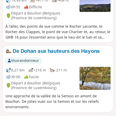
19,99 km
+417 m
-408 m
6h 55
Difficile
Départ à Bouillon (Belgique)
(Province de Luxembourg)
À l'aller, des points de vue comme le Rocher Lecomte, le
Rocher des Clappes, le point de vue Charlier et, au retour, le
GR® 16 pour l'essentiel ainsi que le lieu-dit le Sati et sa
route désaffectée où la végétation a un peu repris sa place.
De Dohan aux hauteurs des Hayons
Visorandonneur
8,27 km
+216 m
-211 m
3h 00
Facile
Départ à Bouillon (Belgique)
(Province de Luxembourg)
Une approche de la vallée de la Semois en amont de
Bouillon. De jolies vues sur la Semois et sur les reliefs
environnants.