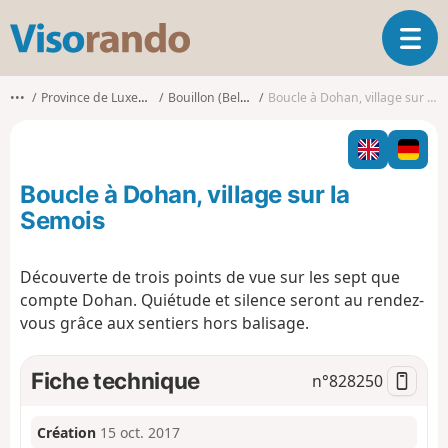
V
O
i
u
s
v
o
•••
Province de Luxembourg
Bouillon (Belgique)
Boucle à Dohan, village sur la Semois
r
r
i
a
r
n
l
d
Boucle à Dohan, village sur la
a
o
n
Semois
a
v
Découverte de trois points de vue sur les sept que
i
compte Dohan. Quiétude et silence seront au rendez-
g
a
vous grâce aux sentiers hors balisage.
t
i
Fiche technique
n°
828250
o
n
Création
15 oct. 2017