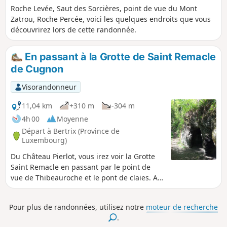
Roche Levée, Saut des Sorcières, point de vue du Mont
Zatrou, Roche Percée, voici les quelques endroits que vous
découvrirez lors de cette randonnée.
En passant à la Grotte de Saint Remacle
de Cugnon
Visorandonneur
11,04 km
+310 m
-304 m
4h 00
Moyenne
Départ à Bertrix (Province de
Luxembourg)
Du Château Pierlot, vous irez voir la Grotte
Saint Remacle en passant par le point de
vue de Thibeauroche et le pont de claies. Au
prix d'une petite grimpette supplémentaire,
vous arriverez au point de vue de la Croix
Pour plus de randonnées, utilisez notre
moteur de recherche
qui surplombe toute la vallée. Le retour se
.
fera, sur une petite partie, par des chemins