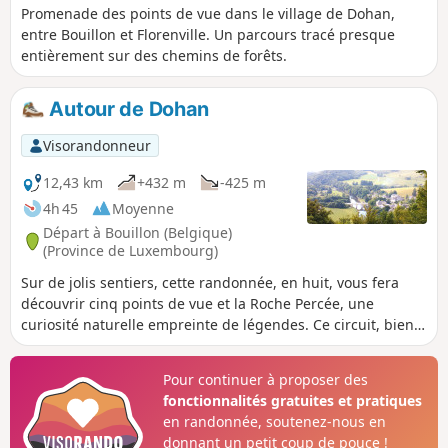
Promenade des points de vue dans le village de Dohan,
entre Bouillon et Florenville. Un parcours tracé presque
entièrement sur des chemins de forêts.
Autour de Dohan
Visorandonneur
12,43 km
+432 m
-425 m
4h 45
Moyenne
Départ à Bouillon (Belgique)
(Province de Luxembourg)
Sur de jolis sentiers, cette randonnée, en huit, vous fera
découvrir cinq points de vue et la Roche Percée, une
curiosité naturelle empreinte de légendes. Ce circuit, bien
que classé en difficulté moyenne, nécessite cependant une
bonne capacité à affronter les dénivelés marqués.
Pour continuer à proposer des
fonctionnalités gratuites et pratiques
en randonnée, soutenez-nous en
donnant un petit coup de pouce !