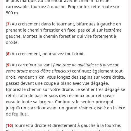
le plus marqué. Au carrefour avec le chemin forestier
carrossable, tournez à gauche. Empruntez cette route sur
500 m.
(
7
) Au croisement dans le tournant, bifurquez à gauche en
prenant le chemin forestier en face, pas celui sur l’extrême
gauche. Montez le chemin forestier qui vire fortement à
droite.
(
8
) Au croisement, poursuivez tout droit.
(
9
) Au carrefour suivant
(une zone de quiétude se trouve sur
votre droite merci d'être silencieux)
continuez également tout
droit. Pendant 1 km, vous longez des sapins sur votre droite,
passez devant une coupe à blanc avec vue dégagée.
Ignorez le chemin sur votre droite. Le sentier très dégagé se
rétréci afin de passer sous des résineux pour retrouver
ensuite toute sa largeur. Continuez le sentier principal
jusqu'à un carrefour avant un grand résineux isolé en lisière
de feuillus..
(
10
) Tournez à droite et directement à gauche à la fourche.