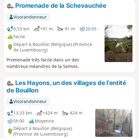
Promenade de la Schevauchée
Visorandonneur
6,53 km
+91 m
-91 m
2h 05
Facile
Départ à Bouillon (Belgique) (Province
de Luxembourg)
Promenade très facile dans un des
nombreux méandres de la Semois.
Les Hayons, un des villages de l'entité
de Bouillon
Visorandonneur
13,33 km
+424 m
-424 m
5h 00
Moyenne
Départ à Bouillon (Belgique)
(Province de Luxembourg)