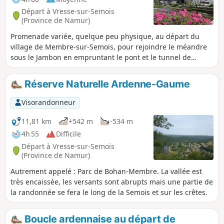
petits villages.
Départ à Vresse-sur-Semois
(Province de Namur)
Promenade variée, quelque peu physique, au départ du
village de Membre-sur-Semois, pour rejoindre le méandre
sous le Jambon en empruntant le pont et le tunnel de
l'ancien vicinal. Le parcours va rechercher la passerelle au
fond du méandre et revient sur Bohan par le versant de la
Réserve Naturelle Ardenne-Gaume
Semois. Depuis Bohan, le retour se fait pas la crête
(passage par le lieu-dit les 8 Semois) avant de replonger sur
Visorandonneur
Membre. Possibilités de prendre des raccourcis en cours de
promenade.
11,81 km
+542 m
-534 m
4h 55
Difficile
Départ à Vresse-sur-Semois
(Province de Namur)
Autrement appelé : Parc de Bohan-Membre. La vallée est
très encaissée, les versants sont abrupts mais une partie de
la randonnée se fera le long de la Semois et sur les crêtes.
Boucle ardennaise au départ de