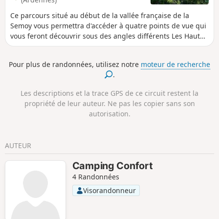
Ce parcours situé au début de la vallée française de la
Semoy vous permettra d'accéder à quatre points de vue qui
vous feront découvrir sous des angles différents Les Hautes
Rivières, Nohan, la Crête du Château de Linchamp. Il vous
donnera l'occasion d'admirer un relief façonné par la rivière
Pour plus de randonnées, utilisez notre
moteur de recherche
et ses affluents.
.
Les descriptions et la trace GPS de ce circuit restent la
propriété de leur auteur. Ne pas les copier sans son
autorisation.
AUTEUR
Camping Confort
4 Randonnées
Visorandonneur