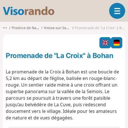
V
O
i
u
s
v
o
•••
Province de Namur
Vresse-sur-Semois
Promenade de "La Croix" à Bohan
r
r
i
a
r
n
l
d
Promenade de "La Croix" à Bohan
a
o
n
a
La promenade de la Croix à Bohan est une boucle de
v
5,2 km au départ de l’église, balisée en rouge-blanc-
i
rouge.
Un sentier raide mène à une croix offrant un
g
superbe panorama sur la vallée de la Semois.
Le
a
t
parcours se poursuit à travers une forêt paisible
i
jusqu’au belvédère de La Cuve, puis redescend
o
doucement vers le village.
Idéale pour les amateurs
n
de nature et de vues dégagées.