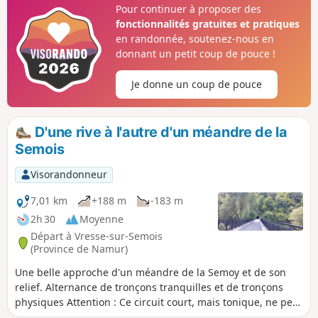
Pour continuer à proposer des
fonctionnalités gratuites et pratiques
en randonnée, soutenez-nous en
donnant un petit coup de pouce !
Je donne un coup de pouce
D'une rive à l'autre d'un méandre de la
Semois
Visorandonneur
7,01 km
+188 m
-183 m
2h 30
Moyenne
Départ à Vresse-sur-Semois
(Province de Namur)
Une belle approche d'un méandre de la Semoy et de son
relief. Alternance de tronçons tranquilles et de tronçons
physiques Attention : Ce circuit court, mais tonique, ne peut
s'effectuer qu'en période estivale lorsque la passerelle de