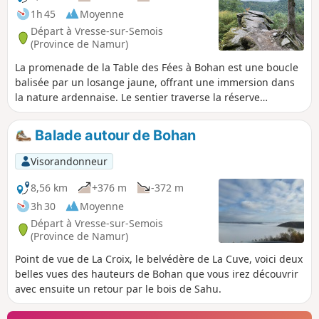
1h 45
Moyenne
Départ à Vresse-sur-Semois
(Province de Namur)
La promenade de la Table des Fées à Bohan est une boucle
balisée par un losange jaune, offrant une immersion dans
la nature ardennaise. Le sentier traverse la réserve
naturelle de la Basse Semois, dévoilant des formations
rocheuses légendaires comme le Châtelet, la Cheminée et
Balade autour de Bohan
la Table des Fées. Un panorama impressionnant sur la
vallée de la Semois récompense les randonneurs.
Visorandonneur
8,56 km
+376 m
-372 m
3h 30
Moyenne
Départ à Vresse-sur-Semois
(Province de Namur)
Point de vue de La Croix, le belvédère de La Cuve, voici deux
belles vues des hauteurs de Bohan que vous irez découvrir
avec ensuite un retour par le bois de Sahu.