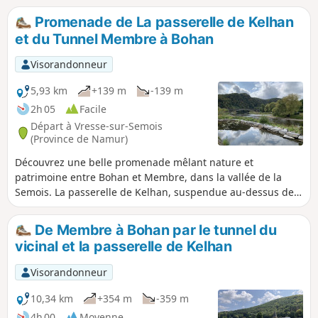
Kelhan est en place.
Promenade de La passerelle de Kelhan
et du Tunnel Membre à Bohan
Visorandonneur
5,93 km
+139 m
-139 m
2h 05
Facile
Départ à Vresse-sur-Semois
(Province de Namur)
Découvrez une belle promenade mêlant nature et
patrimoine entre Bohan et Membre, dans la vallée de la
Semois. La passerelle de Kelhan, suspendue au-dessus de
la rivière, offre un accès direct à des sentiers paisibles en
forêt, avec de superbes vues sur les méandres de la
De Membre à Bohan par le tunnel du
Semois. En poursuivant vers Membre, le parcours vous
vicinal et la passerelle de Kelhan
mène à l’ancien tunnel ferroviaire reliant les deux villages.
Long d’environ 1,5 km, ce tunnel désaffecté, sombre et frais,
Visorandonneur
impressionne par son atmosphère unique. Prévoir une
lampe est conseillé. Cette boucle facile et originale combine
10,34 km
+354 m
-359 m
paysages ardennais, patrimoine ferroviaire et charme des
4h 00
Moyenne