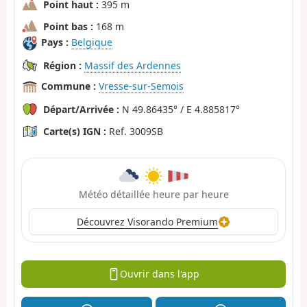
Point haut :
395 m
Point bas :
168 m
Pays :
Belgique
Région :
Massif des Ardennes
Commune :
Vresse-sur-Semois
Départ/Arrivée :
N 49.86435° / E 4.885817°
Carte(s) IGN :
Ref. 3009SB
Météo détaillée heure par heure
Découvrez Visorando Premium
Ouvrir dans l'app