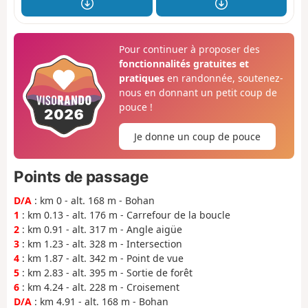
Pour continuer à proposer des
fonctionnalités gratuites et
pratiques
en randonnée, soutenez-
nous en donnant un petit coup de
pouce !
Je donne un coup de pouce
Points de passage
D/A
: km 0 - alt. 168 m - Bohan
1
: km 0.13 - alt. 176 m - Carrefour de la boucle
2
: km 0.91 - alt. 317 m - Angle aigüe
3
: km 1.23 - alt. 328 m - Intersection
4
: km 1.87 - alt. 342 m - Point de vue
5
: km 2.83 - alt. 395 m - Sortie de forêt
6
: km 4.24 - alt. 228 m - Croisement
D/A
: km 4.91 - alt. 168 m - Bohan