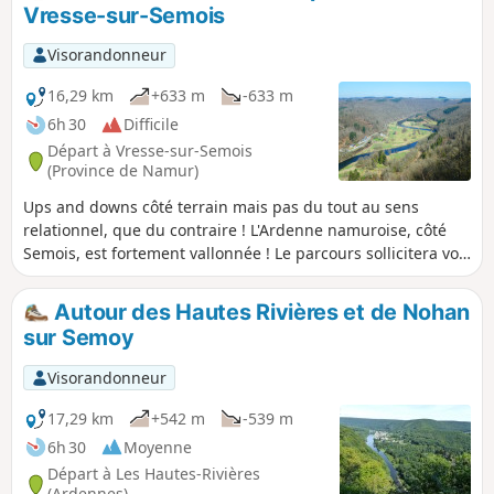
Vresse-sur-Semois
Visorandonneur
16,29 km
+633 m
-633 m
6h 30
Difficile
Départ à Vresse-sur-Semois
(Province de Namur)
Ups and downs côté terrain mais pas du tout au sens
relationnel, que du contraire ! L'Ardenne namuroise, côté
Semois, est fortement vallonnée ! Le parcours sollicitera vos
mollets et il vaut mieux l'éviter par temps humide et le
pratiquer dans le sens proposé qu'en sens inverse.
Autour des Hautes Rivières et de Nohan
sur Semoy
Visorandonneur
17,29 km
+542 m
-539 m
6h 30
Moyenne
Départ à Les Hautes-Rivières
(Ardennes)