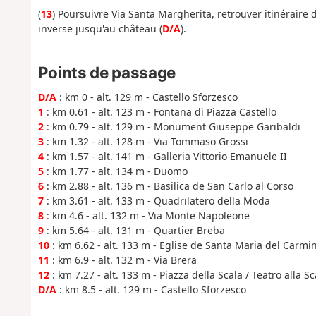
(
13
) Poursuivre Via Santa Margherita, retrouver itinéraire
inverse jusqu'au château (
D/A
).
Points de passage
D/A
: km 0 - alt. 129 m - Castello Sforzesco
1
: km 0.61 - alt. 123 m - Fontana di Piazza Castello
2
: km 0.79 - alt. 129 m - Monument Giuseppe Garibaldi
3
: km 1.32 - alt. 128 m - Via Tommaso Grossi
4
: km 1.57 - alt. 141 m - Galleria Vittorio Emanuele II
5
: km 1.77 - alt. 134 m - Duomo
6
: km 2.88 - alt. 136 m - Basilica de San Carlo al Corso
7
: km 3.61 - alt. 133 m - Quadrilatero della Moda
8
: km 4.6 - alt. 132 m - Via Monte Napoleone
9
: km 5.64 - alt. 131 m - Quartier Breba
10
: km 6.62 - alt. 133 m - Eglise de Santa Maria del Carmi
11
: km 6.9 - alt. 132 m - Via Brera
12
: km 7.27 - alt. 133 m - Piazza della Scala / Teatro alla Sc
D/A
: km 8.5 - alt. 129 m - Castello Sforzesco