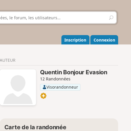
R
e
c
h
e
Inscription
Connexion
r
c
h
AUTEUR
e
r
Quentin Bonjour Evasion
12 Randonnées
Visorandonneur
Carte de la randonnée