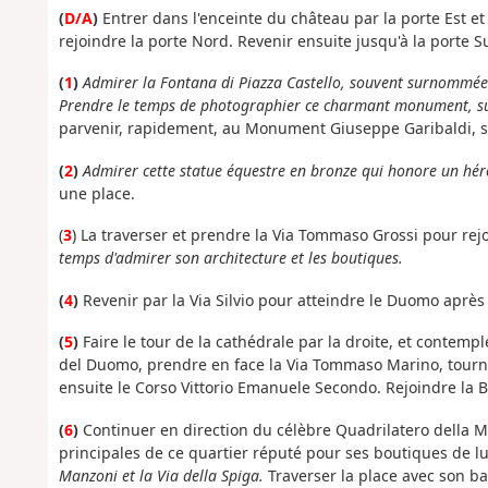
(
D/A
)
Entrer dans l'enceinte du château par la porte Est et
rejoindre la porte Nord. Revenir ensuite jusqu'à la porte Sud
(
1
)
Admirer la Fontana di Piazza Castello, souvent surnommée 
Prendre le temps de photographier ce charmant monument, surto
parvenir, rapidement, au Monument Giuseppe Garibaldi, sit
(
2
)
Admirer cette statue équestre en bronze qui honore un héro
une place.
(
3
) La traverser et prendre la Via Tommaso Grossi pour rej
temps d'admirer son architecture et les boutiques.
(
4
)
Revenir par la Via Silvio pour atteindre le Duomo après 
(
5
)
Faire le tour de la cathédrale par la droite, et contempl
del Duomo, prendre en face la Via Tommaso Marino, tourner
ensuite le Corso Vittorio Emanuele Secondo. Rejoindre la Ba
(
6
)
Continuer en direction du célèbre Quadrilatero della 
principales de ce quartier réputé pour ses boutiques de lu
Manzoni et la Via della Spiga.
Traverser la place avec son bas