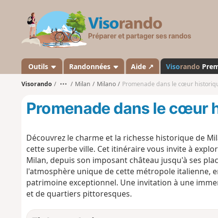
V
i
s
o
r
a
Outils
Randonnées
Aide ↗
Viso
rando
Pre
n
Visorando
•••
Milan
Milano
Promenade dans le cœur historiq
d
o
Promenade dans le cœur h
Découvrez le charme et la richesse historique de M
cette superbe ville. Cet itinéraire vous invite à exp
Milan, depuis son imposant château jusqu'à ses plac
l'atmosphère unique de cette métropole italienne, 
patrimoine exceptionnel. Une invitation à une imme
et de quartiers pittoresques.