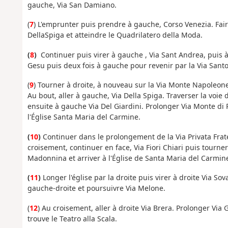
gauche, Via San Damiano.
(
7
) L'emprunter puis prendre à gauche, Corso Venezia. Fair
DellaSpiga et atteindre le Quadrilatero della Moda.
(
8
)
Continuer puis virer à gauche , Via Sant Andrea, puis à
Gesu puis deux fois à gauche pour revenir par la Via Santo 
(
9
) Tourner à droite, à nouveau sur la Via Monte Napoleon
Au bout, aller à gauche, Via Della Spiga. Traverser la voie
ensuite à gauche Via Del Giardini. Prolonger Via Monte di Pi
l'Église Santa Maria del Carmine.
(
10
)
Continuer dans le prolongement de la Via Privata Frate
croisement, continuer en face, Via Fiori Chiari puis tourne
Madonnina et arriver à l'Église de Santa Maria del Carmin
(
11
)
Longer l'église par la droite puis virer à droite Via So
gauche-droite et poursuivre Via Melone.
(
12
) Au croisement, aller à droite Via Brera. Prolonger Via 
trouve le Teatro alla Scala.