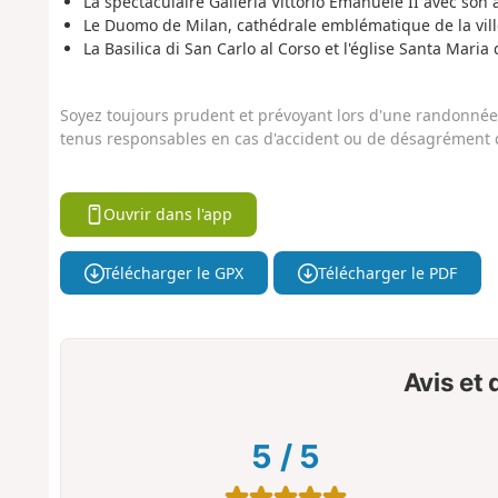
La spectaculaire Galleria Vittorio Emanuele II avec son 
Le Duomo de Milan, cathédrale emblématique de la vill
La Basilica di San Carlo al Corso et l'église Santa Mari
Soyez toujours prudent et prévoyant lors d'une randonnée. 
tenus responsables en cas d'accident ou de désagrément q
Ouvrir dans l'app
Télécharger le GPX
Télécharger le PDF
Avis et
5
/
5