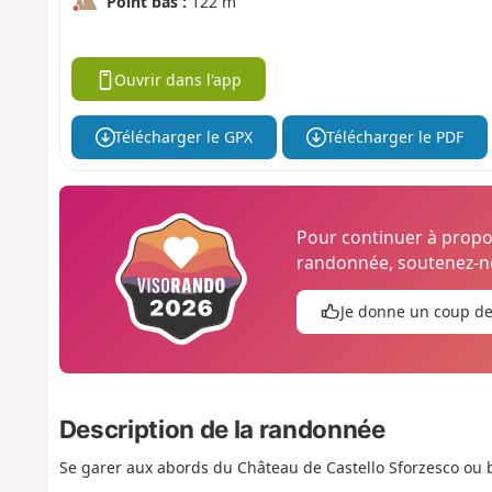
Point bas :
122 m
Ouvrir dans l'app
Télécharger le GPX
Télécharger le PDF
Pour continuer à prop
randonnée, soutenez-no
Je donne un coup d
Description de la randonnée
Se garer aux abords du Château de Castello Sforzesco ou bi