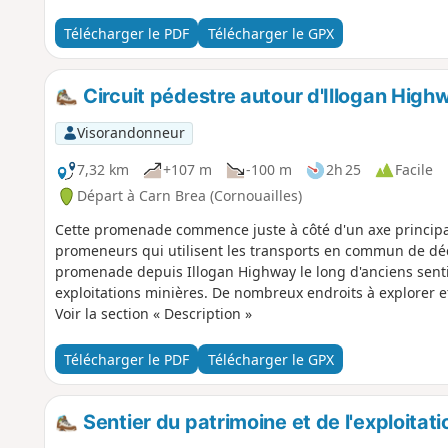
Télécharger le PDF
Télécharger le GPX
Circuit pédestre autour d'Illogan Highw
Visorandonneur
7,32 km
+107 m
-100 m
2h 25
Facile
Départ à Carn Brea (Cornouailles)
Cette promenade commence juste à côté d'un axe principal
promeneurs qui utilisent les transports en commun de dé
promenade depuis Illogan Highway le long d'anciens senti
exploitations minières. De nombreux endroits à explorer et 
Voir la section « Description »
Télécharger le PDF
Télécharger le GPX
Sentier du patrimoine et de l'exploitati