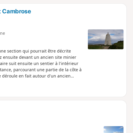
o
a
et Cambrose
i
m
p
ne
ne section qui pourrait être décrite
z ensuite devant un ancien site minier
ire suit ensuite un sentier à l'intérieur
ance, parcourant une partie de la côte à
e déroule en fait autour d'un ancien
éressant pendant la guerre froide, alors
d'hui à nouveau à la RAF. RRH Portreath