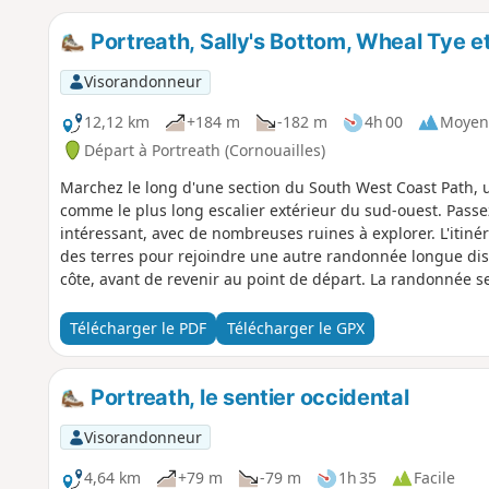
Portreath, Sally's Bottom, Wheal Tye 
Visorandonneur
12,12 km
+184 m
-182 m
4h 00
Moyen
Départ à Portreath (Cornouailles)
Marchez le long d'une section du South West Coast Path, u
comme le plus long escalier extérieur du sud-ouest. Passe
intéressant, avec de nombreuses ruines à explorer. L'itinéra
des terres pour rejoindre une autre randonnée longue dist
côte, avant de revenir au point de départ. La randonnée s
aérodrome de la RAF à Portreath, qui a connu un passé int
connu sous le nom de Nancekuke, et qui appartient aujour
Télécharger le PDF
Télécharger le GPX
avec un site d'entraînement des pompiers.
Portreath, le sentier occidental
Visorandonneur
4,64 km
+79 m
-79 m
1h 35
Facile