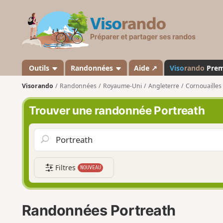
V
i
s
o
r
a
Outils
Randonnées
Aide ↗
Viso
rando
Pre
n
Visorando
Randonnées
Royaume-Uni
Angleterre
Cornouailles
d
o
Trouver une randonnée Portreath
Filtres
NOUVEAU
Randonnées Portreath