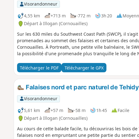
Visorandonneur
4,55 km
+713 m
-772 m
3h 20
Moyenn
Départ à Illogan (Cornouailles)
Sur les 630 miles du Southwest Coast Path (SWCP), il s'agit 
promenades au sommet des falaises et certaines des ondul
Cornouailles. À Portreath, une petite ville balnéaire, le 
la possibilité d'une promenade plus tranquille le long de 
Télécharger le PDF
Télécharger le GPX
Falaises nord et parc naturel de Tehidy
Visorandonneur
5,61 km
+57 m
-58 m
1h 45
Facile
Départ à Illogan (Cornouailles)
Au cours de cette balade facile, tu découvriras les bois de 
falaises nord en empruntant une petite partie du sentier d