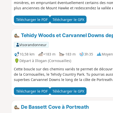
minières, en empruntant éventuellement certains des nomb
plus anciennes de Mount Hawke et redescendez la vallée e
Télécharger le PDF
Télécharger le GPX
Tehidy Woods et Carvannel Downs dep
Visorandonneur
10,58 km
+183 m
-183 m
3h 35
Moyen
Départ à Illogan (Cornouailles)
Cette boucle sur des chemins variés te permet de découvri
de la Cornouailles, le Tehidy Country Park. Tu pourras auss
superbes Carvannel Downs le long de la côte de Portreath
Télécharger le PDF
Télécharger le GPX
De Bassett Cove à Portreath