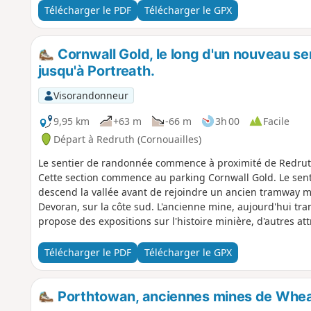
Télécharger le PDF
Télécharger le GPX
Cornwall Gold, le long d'un nouveau sen
jusqu'à Portreath.
Visorandonneur
9,95 km
+63 m
-66 m
3h 00
Facile
Départ à Redruth (Cornouailles)
Le sentier de randonnée commence à proximité de Redruth
Cette section commence au parking Cornwall Gold. Le sent
descend la vallée avant de rejoindre un ancien tramway min
Devoran, sur la côte sud. L'ancienne mine, aujourd'hui tra
propose des expositions sur l'histoire minière, d'autres att
Télécharger le PDF
Télécharger le GPX
Porthtowan, anciennes mines de Wheal