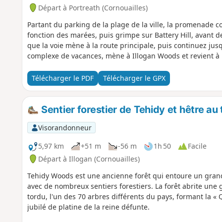
Départ à Portreath (Cornouailles)
Partant du parking de la plage de la ville, la promenade c
fonction des marées, puis grimpe sur Battery Hill, avant de
que la voie mène à la route principale, puis continuez jus
complexe de vacances, mène à Illogan Woods et revient à 
Télécharger le PDF
Télécharger le GPX
Sentier forestier de Tehidy et hêtre au 
Visorandonneur
5,97 km
+51 m
-56 m
1h 50
Facile
Départ à Illogan (Cornouailles)
Tehidy Woods est une ancienne forêt qui entoure un grand
avec de nombreux sentiers forestiers. La forêt abrite une 
tordu, l'un des 70 arbres différents du pays, formant la
jubilé de platine de la reine défunte.