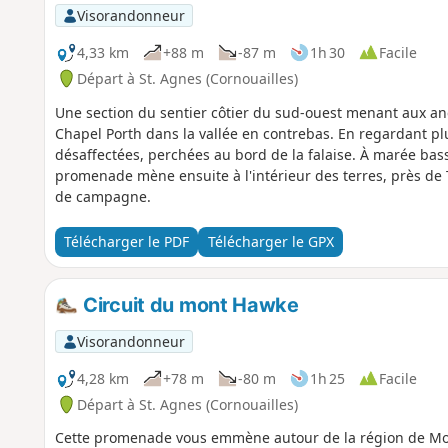
Visorandonneur
4,33 km
+88 m
-87 m
1h 30
Facile
Départ à St. Agnes (Cornouailles)
Une section du sentier côtier du sud-ouest menant aux an
Chapel Porth dans la vallée en contrebas. En regardant plu
désaffectées, perchées au bord de la falaise. À marée bass
promenade mène ensuite à l'intérieur des terres, près de
de campagne.
Télécharger le PDF
Télécharger le GPX
Circuit du mont Hawke
Visorandonneur
4,28 km
+78 m
-80 m
1h 25
Facile
Départ à St. Agnes (Cornouailles)
Cette promenade vous emmène autour de la région de Mo