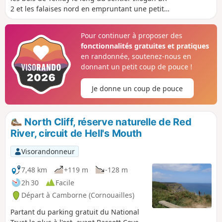
2 et les falaises nord en empruntant une petite
partie du sentier de la côte sud-ouest.
Pour continuer à proposer des
fonctionnalités gratuites et pratiques
en randonnée, soutenez-nous en
donnant un petit coup de pouce !
Je donne un coup de pouce
North Cliff, réserve naturelle de Red
River, circuit de Hell's Mouth
Visorandonneur
7,48 km
+119 m
-128 m
2h 30
Facile
Départ à Camborne (Cornouailles)
Partant du parking gratuit du National