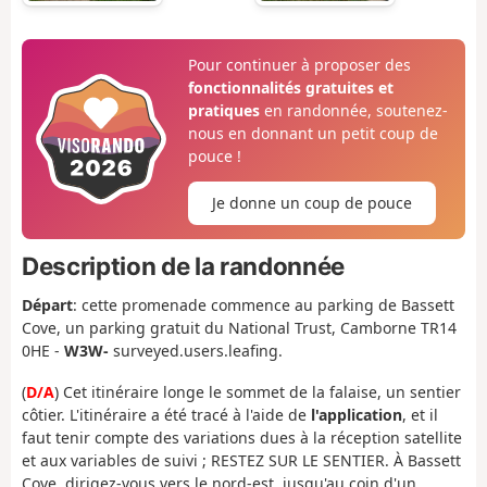
Pour continuer à proposer des
fonctionnalités gratuites et
pratiques
en randonnée, soutenez-
nous en donnant un petit coup de
pouce !
Je donne un coup de pouce
Description de la randonnée
Départ
:
cette promenade commence au parking de Bassett
Cove, un parking gratuit du National Trust, Camborne TR14
0HE -
W3W-
surveyed.users.leafing.
(
D/A
) Cet itinéraire longe le sommet de la falaise, un sentier
côtier. L'itinéraire a été tracé à l'aide de
l'application
, et il
faut tenir compte des variations dues à la réception satellite
et aux variables de suivi ; RESTEZ SUR LE SENTIER. À Bassett
Cove, dirigez-vous vers le nord-est, jusqu'au coin d'un