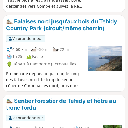
Trust le plus à l'est, avant Bassett Cove,
descendez vers Combe et suivez la Red
River, qui est aujourd'hui une réserve
naturelle, puis suivez le sentier qui
Falaises nord jusqu'aux bois du Tehidy
ramène à Hell's Mouth, puis le South
Country Park (circuit/même chemin)
West Coast Path jusqu'au point de
départ.
Visorandonneur
4,60 km
+30 m
-22 m
1h 25
Facile
Départ à Camborne (Cornouailles)
Promenade depuis un parking le long
des falaises nord, le long du sentier
côtier de Cornouailles nord, puis dans le
parc naturel de Tehidy.
Sentier forestier de Tehidy et hêtre au
tronc tordu
Visorandonneur