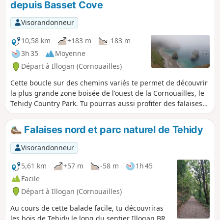
depuis Basset Cove
Visorandonneur
10,58 km
+183 m
-183 m
3h 35
Moyenne
Départ à Illogan (Cornouailles)
Cette boucle sur des chemins variés te permet de découvrir
la plus grande zone boisée de l'ouest de la Cornouailles, le
Tehidy Country Park. Tu pourras aussi profiter des falaises
nord et des superbes Carvannel Downs le long de la côte de
Portreath.
Falaises nord et parc naturel de Tehidy
Visorandonneur
5,61 km
+57 m
-58 m
1h 45
Facile
Départ à Illogan (Cornouailles)
Au cours de cette balade facile, tu découvriras
les bois de Tehidy le long du sentier Illogan BR