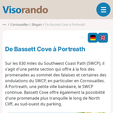
V
O
i
u
s
v
o
•••
Cornouailles
Illogan
De Bassett Cove à Portreath
r
r
i
a
r
n
l
d
De Bassett Cove à Portreath
a
o
n
a
Sur les 630 miles du Southwest Coast Path (SWCP), il
v
s'agit d'une petite section qui offre à la fois des
i
promenades au sommet des falaises et certaines des
g
ondulations du SWCP, en particulier en Cornouailles.
a
t
À Portreath, une petite ville balnéaire, le SWCP
i
continue. Bassett Cove offre également la possibilité
o
d'une promenade plus tranquille le long de North
n
Cliff, au sud-ouest du parking.