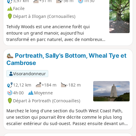
5,97 km
+51 m
-56 m
1h 50
Facile
Départ à Illogan (Cornouailles)
Tehidy Woods est une ancienne forêt qui
entoure un grand manoir, aujourd'hui
transformé en parc naturel, avec de nombreux
sentiers forestiers. La forêt abrite une grande
variété d'arbres, dont un hêtre au tronc tordu,
Portreath, Sally's Bottom, Wheal Tye et
l'un des 70 arbres différents du pays, formant la
Cambrose
« Queens Green Canopy », en commémoration
du jubilé de platine de la reine défunte.
Visorandonneur
12,12 km
+184 m
-182 m
4h 00
Moyenne
Départ à Portreath (Cornouailles)
Marchez le long d'une section du South West Coast Path,
une section qui pourrait être décrite comme le plus long
escalier extérieur du sud-ouest. Passez ensuite devant un
ancien site minier intéressant, avec de nombreuses ruines