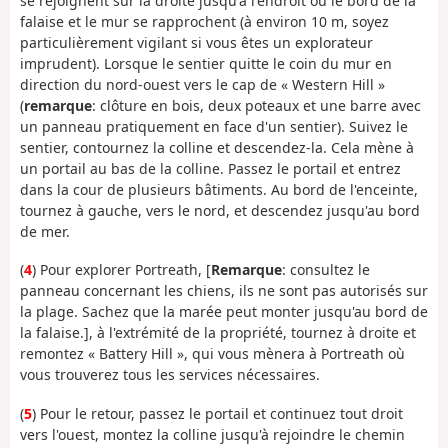
se rejoignent sur la droite jusqu'à l'endroit où le bord de la
falaise et le mur se rapprochent (à environ 10 m, soyez
particulièrement vigilant si vous êtes un explorateur
imprudent). Lorsque le sentier quitte le coin du mur en
direction du nord-ouest vers le cap de « Western Hill »
(
remarque
: clôture en bois, deux poteaux et une barre avec
un panneau pratiquement en face d'un sentier). Suivez le
sentier, contournez la colline et descendez-la. Cela mène à
un portail au bas de la colline. Passez le portail et entrez
dans la cour de plusieurs bâtiments. Au bord de l'enceinte,
tournez à gauche, vers le nord, et descendez jusqu'au bord
de mer.
(
4
) Pour explorer Portreath, [
Remarque
: consultez le
panneau concernant les chiens, ils ne sont pas autorisés sur
la plage. Sachez que la marée peut monter jusqu'au bord de
la falaise.], à l'extrémité de la propriété, tournez à droite et
remontez « Battery Hill », qui vous mènera à Portreath où
vous trouverez tous les services nécessaires.
(
5
) Pour le retour, passez le portail et continuez tout droit
vers l'ouest, montez la colline jusqu'à rejoindre le chemin