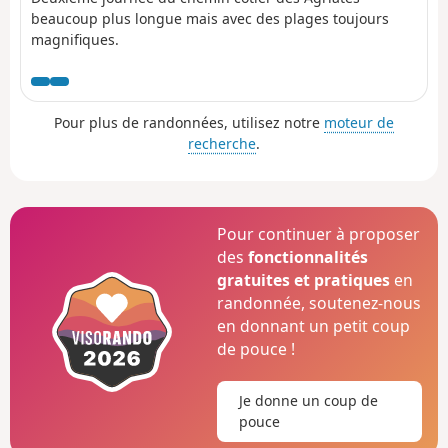
beaucoup plus longue mais avec des plages toujours
magnifiques.
Pour plus de randonnées, utilisez notre
moteur de
recherche
.
Pour continuer à proposer
des
fonctionnalités
gratuites et pratiques
en
randonnée, soutenez-nous
en donnant un petit coup
de pouce !
Je donne un coup de
pouce