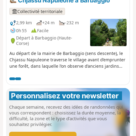
Chjassu Napuleone à Barbaggio
antennes de Teghime.
Collectivité territoriale
2,99 km
+24 m
-232 m
0h 55
Facile
Départ à Barbaggio (Haute-
Corse)
Au départ de la mairie de Barbaggio (sens descente), le
Chjassu Napuleone traverse le village avant d’emprunter
une forêt, dans laquelle l’on observe d’anciens jardins
agricoles, de part et d’autre du sentier. La richesse de ce
parcours se poursuit lorsque l’on emprunte la « route
impériale » qui a donné son nom au sentier. En effet,
avant de devenir empereur, Napoléon Bonaparte aurait
Personnalisez votre newsletter 
foulé cette route. Le sentier peut également être
emprunté en sens inverse (sens montée), en partant du
Chaque semaine, recevez des idées de randonnées qui
pont qui se trouve au croisement entre la strada San
vous correspondent : choisissez la durée moyenne, la
Petru et la strada Napuleone. Si vous effectuez le trajet
difficulté, la zone et le type d’activités que vous
en aller simple, c'est-à-dire sans faire l'aller-retour,
souhaitez privilégier.
pensez à laisser une voiture au point de départ, et une