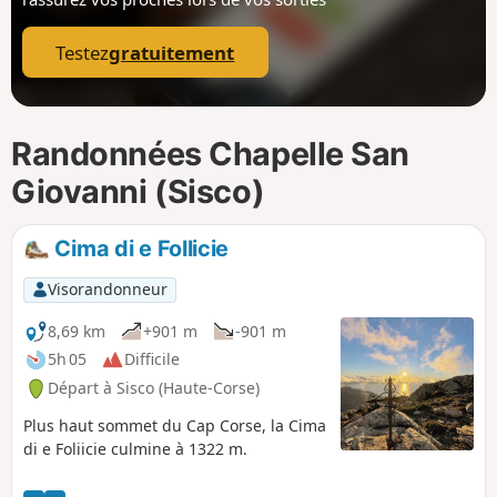
p
Testez
gratuitement
Randonnées Chapelle San
Giovanni (Sisco)
Cima di e Follicie
Visorandonneur
8,69 km
+901 m
-901 m
5h 05
Difficile
Départ à Sisco (Haute-Corse)
Plus haut sommet du Cap Corse, la Cima
di e Foliicie culmine à 1322 m.