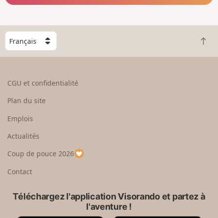
C
R
h
e
o
t
i
o
s
CGU et confidentialité
u
i
r
s
Plan du site
e
s
n
e
Emplois
h
z
Actualités
a
u
u
n
Coup de pouce 2026
t
p
a
Contact
y
s
Téléchargez l'application Visorando et partez à
l'aventure !