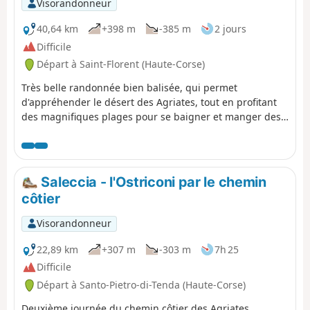
Visorandonneur
40,64 km
+398 m
-385 m
2 jours
Difficile
Départ à Saint-Florent (Haute-Corse)
Très belle randonnée bien balisée, qui permet
d'appréhender le désert des Agriates, tout en profitant
des magnifiques plages pour se baigner et manger des
oursins à la saison. Je l'ai parcourue en deux jours :
Saint-Forent - Saleccia et Saleccia - Ostriconi) mais elle
peut aussi se faire en trois jours en dormant au gîte de
Ghignu (fermé en 2020 à cause du Covid. Des bus
Saleccia - l'Ostriconi par le chemin
réguliers assurent le retour.
côtier
Visorandonneur
22,89 km
+307 m
-303 m
7h 25
Difficile
Départ à Santo-Pietro-di-Tenda (Haute-Corse)
Deuxième journée du chemin côtier des Agriates