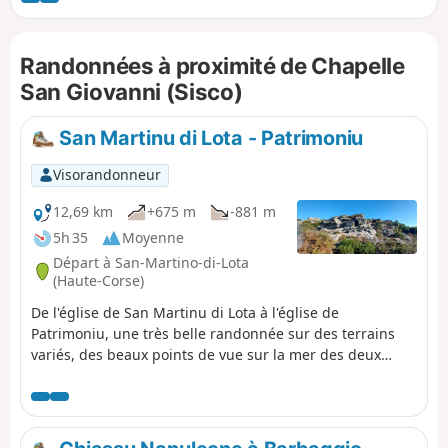
Randonnées à proximité de Chapelle
San Giovanni (Sisco)
San Martinu di Lota - Patrimoniu
Visorandonneur
12,69 km
+675 m
-881 m
5h 35
Moyenne
Départ à San-Martino-di-Lota
(Haute-Corse)
De l'église de San Martinu di Lota à l'église de
Patrimoniu, une très belle randonnée sur des terrains
variés, des beaux points de vue sur la mer des deux
côtés du Cap Corse, sur Bastia et l'étang de Chjurlinu
(Biguglia). Passage par des glacières. La montée est
facile, la descente beaucoup moins et il faut prévoir une
voiture à Patrimonio ou faire demi-tour avant les