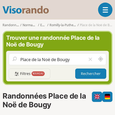
V
O
i
u
s
v
o
Randonnées
Normandie
Eure
Romilly-la-Puthenaye
Place de la Noë de Bougy
r
r
i
a
Trouver une randonnée Place de la
r
n
Noë de Bougy
l
d
a
o
n
A
V
a
u
i
v
t
d
i
Filtres
Rechercher
NOUVEAU
o
e
g
u
r
a
r
l
t
d
e
i
Randonnées Place de la
e
c
o
m
h
Noë de Bougy
n
o
a
i
m