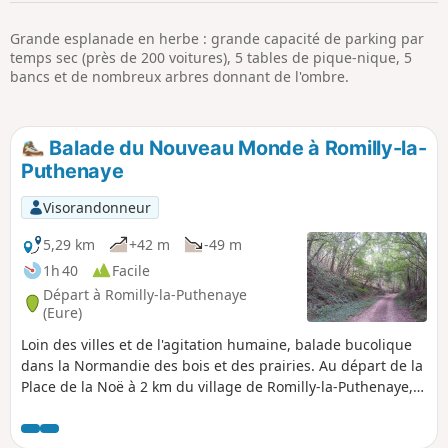
p
Grande esplanade en herbe : grande capacité de parking par
temps sec (près de 200 voitures), 5 tables de pique-nique, 5
bancs et de nombreux arbres donnant de l'ombre.
Balade du Nouveau Monde à Romilly-la-
Puthenaye
Visorandonneur
5,29 km
+42 m
-49 m
1h 40
Facile
Départ à Romilly-la-Puthenaye
(Eure)
Loin des villes et de l'agitation humaine, balade bucolique
dans la Normandie des bois et des prairies. Au départ de la
Place de la Noë à 2 km du village de Romilly-la-Puthenaye,
les chemins essentiellement forestiers proposent une
balade très agréable menant jusqu'à l'ancien Moulin de