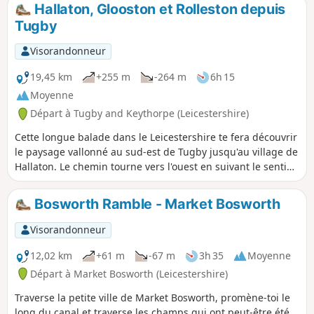
visite du prieuré d'Ulverscroft et du joli
Hallaton, Glooston et Rolleston depuis
village de Newtown Linford.
Tugby
Visorandonneur
19,45 km
+255 m
-264 m
6h 15
Moyenne
Départ à Tugby and Keythorpe (Leicestershire)
Cette longue balade dans le Leicestershire te fera découvrir
le paysage vallonné au sud-est de Tugby jusqu'au village de
Hallaton. Le chemin tourne vers l'ouest en suivant le sentier
Leicestershire Round jusqu'à Glooston, d'où tu peux revenir
au point de départ en passant par Noseley et Rolleston. La
Bosworth Ramble - Market Bosworth
balade suit des chemins et des pistes cavalières
généralement bien balisés.
Visorandonneur
12,02 km
+61 m
-67 m
3h 35
Moyenne
Départ à Market Bosworth (Leicestershire)
Traverse la petite ville de Market Bosworth, promène-toi le
long du canal et traverse les champs qui ont peut-être été