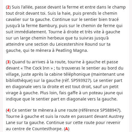
(
2
) Suis l'allée, passe devant la ferme et entre dans le champ
tout droit devant toi. Suis la haie, puis prends le chemin
cavalier sur ta gauche. Continue sur le sentier bien tracé
jusqu'à la ferme Bambury, puis sur le chemin de ferme qui
suit immédiatement. Tourne à droite et très vite à gauche
sur un large chemin herbeux que tu suivras jusqu'à
atteindre une section du Leicestershire Round sur ta
gauche, qui te mènera à Peatling Magna.
(
3
) Quand tu arrives à la route, tourne à gauche et passe
devant « The Cock Inn » ; tu trouveras le sentier au bord du
village, juste après la cabine téléphonique (maintenant une
bibliothèque) sur la gauche (réf. SP593927). Le sentier part
en diagonale vers la droite et est tout droit, sauf un petit
virage à gauche. Plus loin, fais gaffe à un poteau jaune qui
indique que le sentier part en diagonale vers la gauche.
(
4
) Ce sentier te mènera à une route (référence SP588947).
Tourne à gauche et suis la route en passant devant Austrey
Lane sur ta gauche. Continue sur cette route pour revenir
au centre de Countesthorpe. (
A
)