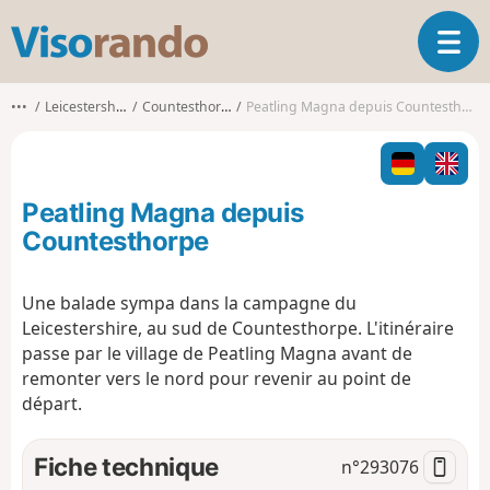
V
O
i
u
s
v
o
•••
Leicestershire
Countesthorpe
Peatling Magna depuis Countesthorpe
r
r
i
a
r
n
l
d
Peatling Magna depuis
a
o
n
Countesthorpe
a
v
Une balade sympa dans la campagne du
i
Leicestershire, au sud de Countesthorpe. L'itinéraire
g
a
passe par le village de Peatling Magna avant de
t
remonter vers le nord pour revenir au point de
i
départ.
o
n
Fiche technique
n°
293076