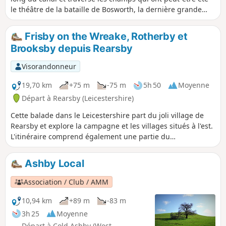
le théâtre de la bataille de Bosworth, la dernière grande
bataille de la guerre des Deux-Roses en 1485.
Frisby on the Wreake, Rotherby et
Brooksby depuis Rearsby
Visorandonneur
19,70 km
+75 m
-75 m
5h 50
Moyenne
Départ à Rearsby (Leicestershire)
Cette balade dans le Leicestershire part du joli village de
Rearsby et explore la campagne et les villages situés à l'est.
L'itinéraire comprend également une partie du
Leicestershire Round.
Ashby Local
Association / Club / AMM
10,94 km
+89 m
-83 m
3h 25
Moyenne
Départ à Cold Ashby (West