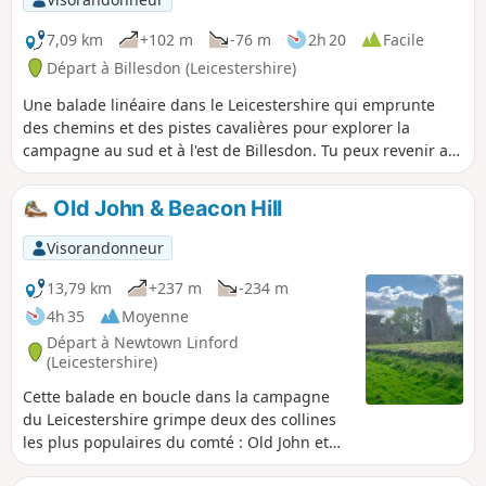
7,09 km
+102 m
-76 m
2h 20
Facile
Départ à Billesdon (Leicestershire)
Une balade linéaire dans le Leicestershire qui emprunte
des chemins et des pistes cavalières pour explorer la
campagne au sud et à l'est de Billesdon. Tu peux revenir au
point de départ avec la ligne 747 de Centrebus, qui circule
régulièrement entre Skeffington et Billesdon.
Old John & Beacon Hill
Visorandonneur
13,79 km
+237 m
-234 m
4h 35
Moyenne
Départ à Newtown Linford
(Leicestershire)
Cette balade en boucle dans la campagne
du Leicestershire grimpe deux des collines
les plus populaires du comté : Old John et
Beacon Hill. En plus, l'itinéraire comprend la