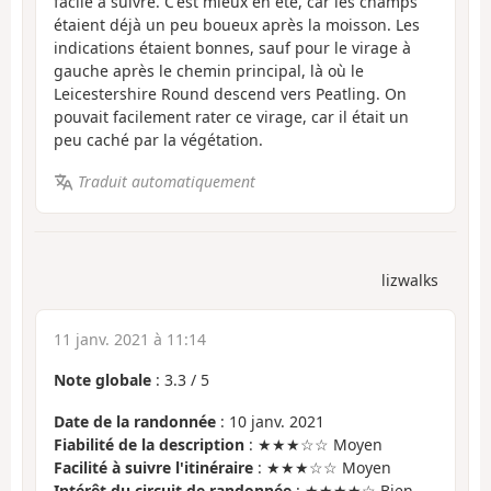
facile à suivre. C'est mieux en été, car les champs
étaient déjà un peu boueux après la moisson. Les
indications étaient bonnes, sauf pour le virage à
gauche après le chemin principal, là où le
Leicestershire Round descend vers Peatling. On
pouvait facilement rater ce virage, car il était un
peu caché par la végétation.
Traduit automatiquement
lizwalks
11 janv. 2021 à 11:14
Note globale
:
3.3
/
5
Date de la randonnée
: 10 janv. 2021
Fiabilité de la description
: ★★★☆☆ Moyen
Facilité à suivre l'itinéraire
: ★★★☆☆ Moyen
Intérêt du circuit de randonnée
: ★★★★☆ Bien