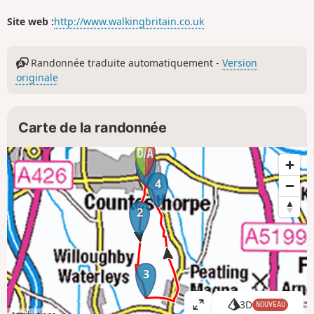
Site web :
http://www.walkingbritain.co.uk
Randonnée traduite automatiquement -
Version
originale
Carte de la randonnée
1
4
2
3
3D
NOUVEAU
A