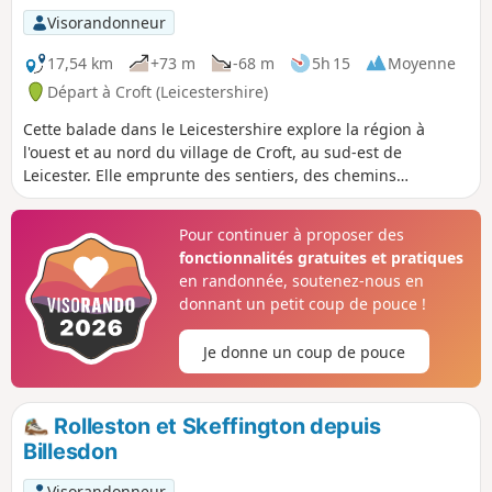
Visorandonneur
17,54 km
+73 m
-68 m
5h 15
Moyenne
Départ à Croft (Leicestershire)
Cette balade dans le Leicestershire explore la région à
l'ouest et au nord du village de Croft, au sud-est de
Leicester. Elle emprunte des sentiers, des chemins
équestres et une partie de route pour boucler le circuit.
Pour continuer à proposer des
fonctionnalités gratuites et pratiques
en randonnée, soutenez-nous en
donnant un petit coup de pouce !
Je donne un coup de pouce
Rolleston et Skeffington depuis
Billesdon
Visorandonneur