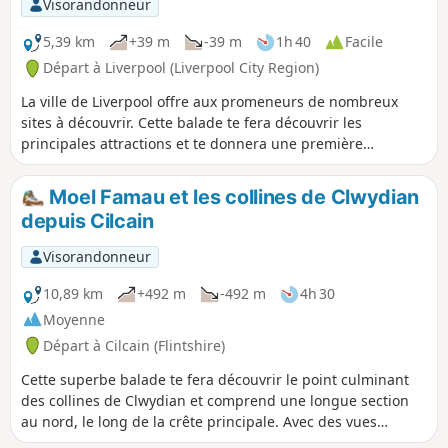
Visorandonneur
5,39 km
+39 m
-39 m
1h 40
Facile
Départ à Liverpool (Liverpool City Region)
La ville de Liverpool offre aux promeneurs de nombreux
sites à découvrir. Cette balade te fera découvrir les
principales attractions et te donnera une première
impression de la ville en une demi-journée.
Moel Famau et les collines de Clwydian
depuis Cilcain
Visorandonneur
10,89 km
+492 m
-492 m
4h 30
Moyenne
Départ à Cilcain (Flintshire)
Cette superbe balade te fera découvrir le point culminant
des collines de Clwydian et comprend une longue section
au nord, le long de la crête principale. Avec des vues
contrastées jusqu'à Snowdonia, où tu pourras facilement