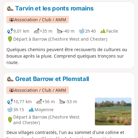
reconnaître de nombreux sommets, à l'ouest, et les
Tarvin et les ponts romains
merveilles du Merseyside et au-delà à l'est, cet itinéraire a
beaucoup à offrir. À part autour de Moel Famau, où il y a
Association / Club / AMM
pas mal de monde, l'itinéraire est généralement calme et
facile à suivre.
9,01 km
+35 m
-40 m
2h 40
Facile
Départ à Barrow (Cheshire West and Chester)
Quelques chemins peuvent être recouverts de cultures ou
boueux après la pluie. Comprend quelques tronçons sur
route.
Great Barrow et Plemstall
Association / Club / AMM
10,77 km
+56 m
-53 m
3h 15
Moyenne
Départ à Barrow (Cheshire West
and Chester)
Deux villages contrastés, l'un au sommet d'une colline et