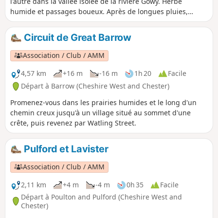
l'autre dans la vallée isolée de la rivière Gowy. Herbe
humide et passages boueux. Après de longues pluies,
certaines prairies basses peuvent être inondées et
impraticables.
Circuit de Great Barrow
Association / Club / AMM
4,57 km
+16 m
-16 m
1h 20
Facile
Départ à Barrow (Cheshire West and Chester)
Promenez-vous dans les prairies humides et le long d'un
chemin creux jusqu'à un village situé au sommet d'une
crête, puis revenez par Watling Street.
Pulford et Lavister
Association / Club / AMM
2,11 km
+4 m
-4 m
0h 35
Facile
Départ à Poulton and Pulford (Cheshire West and
Chester)