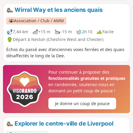
Wirral Way et les anciens quais
Association / Club / AMM
7,44 km
+15 m
-15 m
2h 10
Facile
Départ à Neston (Cheshire West and Chester)
Échos du passé avec d'anciennes voies ferrées et des quais
désaffectés le long de la Dee.
Pour continuer à proposer des
fonctionnalités gratuites et pratiques
en randonnée, soutenez-nous en
donnant un petit coup de pouce !
Je donne un coup de pouce
Explorer le centre-ville de Liverpool