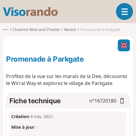
V
O
i
u
s
v
o
•••
Cheshire West and Chester
Neston
Promenade à Parkgate
r
r
i
a
r
n
l
d
Promenade à Parkgate
a
o
n
a
Profitez de la vue sur les marais de la Dee, découvrez
v
le Wirral Way et explorez le village de Parkgate.
i
g
a
Fiche technique
n°
16720180
t
i
o
Création
4 nov. 2021
n
Mise à jour
–