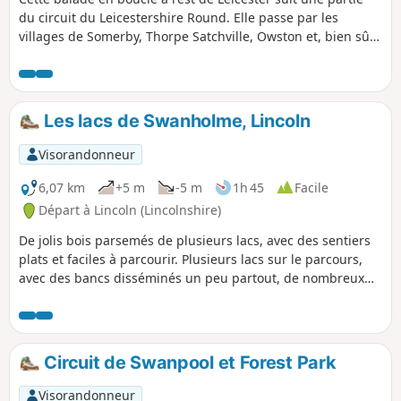
du circuit du Leicestershire Round. Elle passe par les
villages de Somerby, Thorpe Satchville, Owston et, bien sûr,
Twyford.
Les lacs de Swanholme, Lincoln
Visorandonneur
6,07 km
+5 m
-5 m
1h 45
Facile
Départ à Lincoln (Lincolnshire)
De jolis bois parsemés de plusieurs lacs, avec des sentiers
plats et faciles à parcourir. Plusieurs lacs sur le parcours,
avec des bancs disséminés un peu partout, de nombreux
points d'accès à la zone et de bonnes possibilités de
stationnement dans les rues. Chiens admis.
Circuit de Swanpool et Forest Park
Visorandonneur