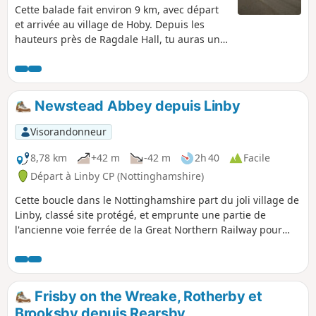
Cette balade fait environ 9 km, avec départ
et arrivée au village de Hoby. Depuis les
hauteurs près de Ragdale Hall, tu auras une
belle vue sur la campagne vallonnée du
Leicestershire. L'itinéraire et les sentiers
sont bien entretenus, avec des balises bien
visibles et seulement quelques échaliers. La
Newstead Abbey depuis Linby
plupart des chemins traversent des champs
cultivés ou des pâturages, mais attention,
Visorandonneur
certains champs peuvent contenir des
taureaux selon la période de l'année.
8,78 km
+42 m
-42 m
2h 40
Facile
Départ à Linby CP (Nottinghamshire)
Cette boucle dans le Nottinghamshire part du joli village de
Linby, classé site protégé, et emprunte une partie de
l'ancienne voie ferrée de la Great Northern Railway pour
rejoindre Newstead Abbey, les ruines d'un prieuré
augustinien construit par Henri II en 1170. Le retour à Linby
se fait par Abbey Woods et le village de Papplewick.
Frisby on the Wreake, Rotherby et
Brooksby depuis Rearsby