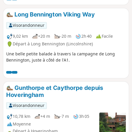
retourner à Bingham.
Long Bennington Viking Way
Visorandonneur
9,02 km
+20 m
-20 m
2h 40
Facile
Départ à Long Bennington (Lincolnshire)
Une belle petite balade à travers la campagne de Long
Bennington, juste à côté de l'A1.
Gunthorpe et Caythorpe depuis
Hoveringham
Visorandonneur
10,78 km
+4 m
-7 m
3h 05
Moyenne
Départ à Hoveringham