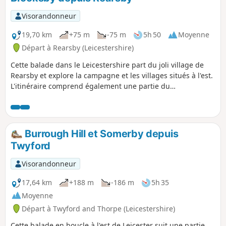
Visorandonneur
19,70 km
+75 m
-75 m
5h 50
Moyenne
Départ à Rearsby (Leicestershire)
Cette balade dans le Leicestershire part du joli village de
Rearsby et explore la campagne et les villages situés à l'est.
L'itinéraire comprend également une partie du
Leicestershire Round.
Burrough Hill et Somerby depuis
Twyford
Visorandonneur
17,64 km
+188 m
-186 m
5h 35
Moyenne
Départ à Twyford and Thorpe (Leicestershire)
Cette balade en boucle à l'est de Leicester suit une partie