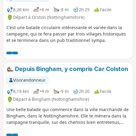
8,26 km
+8 m
-8 m
2h 25
Facile
Départ à Orston (Nottinghamshire)
C'est une balade circulaire intéressante et variée dans la
campagne, qui te fera passer par trois villages historiques
et se terminera dans un pub traditionnel sympa.
Depuis Bingham, y compris Car Colston
Visorandonneur
8,19 km
+9 m
-9 m
2h 20
Facile
Départ à Bingham (Nottinghamshire)
Une belle balade qui commence dans la ville marchande de
Bingham, dans le Nottinghamshire. Elle te mènera dans la
campagne tranquille, sur des chemins bien entretenus,
jusqu'à Car Colston, où tu pourras prendre un verre bien
mérité dans un pub qui accepte les chiens, avant de