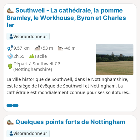
Southwell - La cathédrale, la pomme
Bramley, le Workhouse, Byron et Charles
Ier
Visorandonneur
9,57 km
+53 m
-46 m
2h 55
Facile
Départ à Southwell CP
(Nottinghamshire)
La ville historique de Southwell, dans le Nottinghamshire,
est le siège de l'évêque de Southwell et Nottingham. La
cathédrale est mondialement connue pour ses sculptures
exceptionnelles, « Les Feuilles de Southwell ». La ville est
célèbre pour le pommier Bramley original, planté en 1809,
et pour le fait que Charles Ier y a passé sa dernière nuit
avant d'être emmené à Londres pour être exécuté. Lord
Quelques points forts de Nottingham
Byron a également vécu ici. L'hospice situé à la périphérie
de la ville est un site populaire appartenant au National
Visorandonneur
Trust.