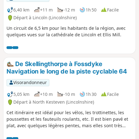
6,40 km
+11 m
-12 m
1h 50
Facile
Départ à Lincoln (Lincolnshire)
Un circuit de 6,5 km pour les habitants de la région, avec
quelques vues sur la cathédrale de Lincoln et Ellis Mill.
De Skellingthorpe à Fossdyke
Navigation le long de la piste cyclable 64
Visorandonneur
5,05 km
+10 m
-10 m
1h 30
Facile
Départ à North Kesteven (Lincolnshire)
Cet itinéraire est idéal pour les vélos, les trottinettes, les
poussettes et les fauteuils roulants, etc. Il est bien pavé et
plat, avec quelques légères pentes, mais elles sont très
douces.Vous pouvez marcher pendant des miles ou
simplement vous arrêter et faire demi-tour.