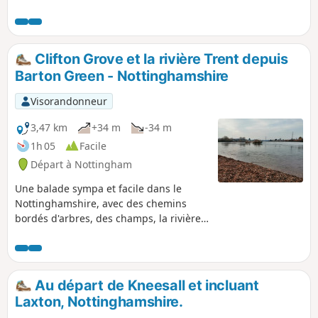
préparatifs des autorités pour réprimer le
soulèvement et à ses conséquences.Il s'agit
de la promenade n° 1 des Pentrich
Revolution Walks.
Clifton Grove et la rivière Trent depuis
Barton Green - Nottinghamshire
Visorandonneur
3,47 km
+34 m
-34 m
1h 05
Facile
Départ à Nottingham
Une balade sympa et facile dans le
Nottinghamshire, avec des chemins
bordés d'arbres, des champs, la rivière
Trent, le village de Clifton et une ferme.
Au départ de Kneesall et incluant
Laxton, Nottinghamshire.