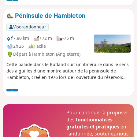
Péninsule de Hambleton
Visorandonneur
7,80 km
+72 m
-75 m
2h 25
Facile
Départ à Hambleton (Angleterre)
Cette balade dans le Rutland suit un itinéraire dans le sens
des aiguilles d'une montre autour de la péninsule de
Hambleton, créé en 1976 lors de l'ouverture du réservoir.
L'itinéraire emprunte en grande partie des chemins
concessionnaires. Tu pourras profiter tout au long du
parcours de vues sur le réservoir.
Pour continuer à proposer
des
fonctionnalités
gratuites et pratiques
en
randonnée, soutenez-nous