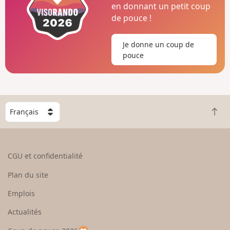
en donnant un petit coup
de pouce !
Je donne un coup de
pouce
C
R
h
e
o
t
i
o
s
CGU et confidentialité
u
i
r
s
Plan du site
e
s
n
e
Emplois
h
z
Actualités
a
u
u
n