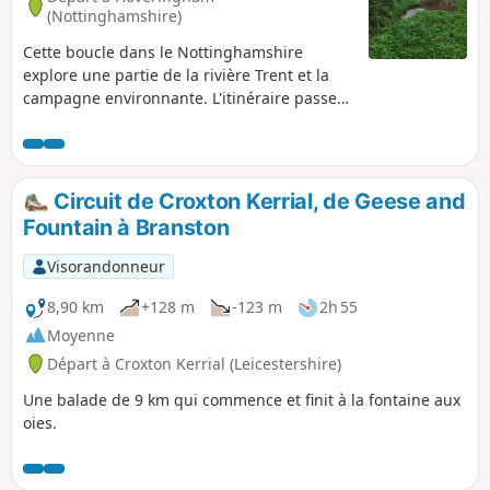
(Nottinghamshire)
Cette boucle dans le Nottinghamshire
explore une partie de la rivière Trent et la
campagne environnante. L'itinéraire passe
par les villages de Gunthorpe, Caythorpe et
Hoveringham.
Circuit de Croxton Kerrial, de Geese and
Fountain à Branston
Visorandonneur
8,90 km
+128 m
-123 m
2h 55
Moyenne
Départ à Croxton Kerrial (Leicestershire)
Une balade de 9 km qui commence et finit à la fontaine aux
oies.