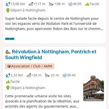
13,00 km
+117 m
-108 m
4h 05
Facile
Départ à Nottingham
Super balade facile depuis le centre de Nottingham pour
voir les espaces verts de Wollaton Park et l'université de
Nottingham, puis apercevoir Robin des Bois sur le chemin
du retour au château de Nottingham.
Révolution à Nottingham, Pentrich et
South Wingfield
Association / Club / AMM
2,32 km
+26 m
-22 m
0h 45
Facile
Départ à Nottingham
Cette promenade urbaine visite les sites
associés à la planification de la rébellion, aux
activités des agents du gouvernement, aux