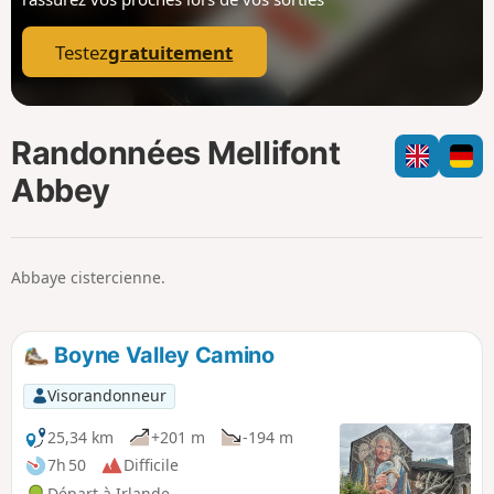
p
Testez
gratuitement
Randonnées Mellifont
Abbey
Abbaye cistercienne.
Boyne Valley Camino
Visorandonneur
25,34 km
+201 m
-194 m
7h 50
Difficile
Départ à Irlande