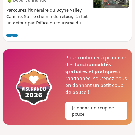
Parcourez l'itinéraire du Boyne Valley
Camino. Sur le chemin du retour, j'ai fait
un détour par l'office du tourisme du
domaine d'Oldbridge pour obtenir un
autre tampon officiel. Cependant, si
vous ne souhaitez pas collectionner les
tampons, vous pouvez continuer sur
l'itinéraire balisé et économiser environ
Pour continuer à proposer
1,4 km ! Il y a toutefois un café à
des
fonctionnalités
l'intérieur du jardin clos situé à
gratuites et pratiques
en
proximité, où les randonneurs fatigués
randonnée, soutenez-nous
pourront faire une pause.
en donnant un petit coup
de pouce !
Je donne un coup de
pouce