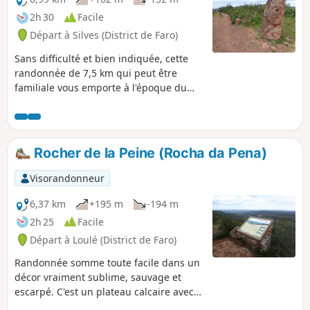
2h 30
Facile
Départ à Silves (District de Faro)
Sans difficulté et bien indiquée, cette
randonnée de 7,5 km qui peut être
familiale vous emporte à l'époque du
néolithique à travers un paysage de
cistes. À vous de découvrir les
nombreux menhirs et nécropoles qui
jalonnent ce circuit archéologique "Vale
Rocher de la Peine (Rocha da Pena)
Fuzeiros" comme indiqué sur le
panneau de départ.
Visorandonneur
6,37 km
+195 m
-194 m
2h 25
Facile
Départ à Loulé (District de Faro)
Randonnée somme toute facile dans un
décor vraiment sublime, sauvage et
escarpé. C'est un plateau calcaire avec
une végétation de type maquis et des