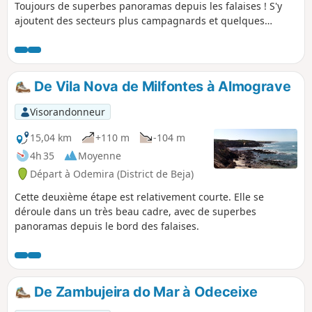
Toujours de superbes panoramas depuis les falaises ! S'y
ajoutent des secteurs plus campagnards et quelques
passages dans des bois à l'ombre appréciable.
De Vila Nova de Milfontes à Almograve
Visorandonneur
15,04 km
+110 m
-104 m
4h 35
Moyenne
Départ à Odemira (District de Beja)
Cette deuxième étape est relativement courte. Elle se
déroule dans un très beau cadre, avec de superbes
panoramas depuis le bord des falaises.
De Zambujeira do Mar à Odeceixe