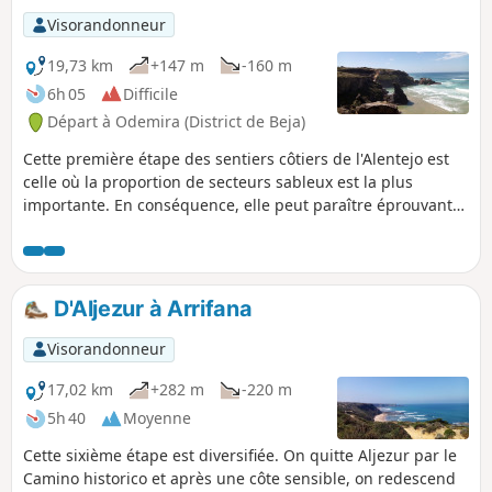
également de découvrir de charmantes petites villes, avec
Visorandonneur
leurs maisons blanches ornées de liserets bleus et de
charmantes petites églises.
19,73 km
+147 m
-160 m
6h 05
Difficile
Départ à Odemira (District de Beja)
Cette première étape des sentiers côtiers de l'Alentejo est
celle où la proportion de secteurs sableux est la plus
importante. En conséquence, elle peut paraître éprouvante.
Elle offre néanmoins de superbes panoramas tout du long,
notamment en bord de falaise.
D'Aljezur à Arrifana
Visorandonneur
17,02 km
+282 m
-220 m
5h 40
Moyenne
Cette sixième étape est diversifiée. On quitte Aljezur par le
Camino historico et après une côte sensible, on redescend