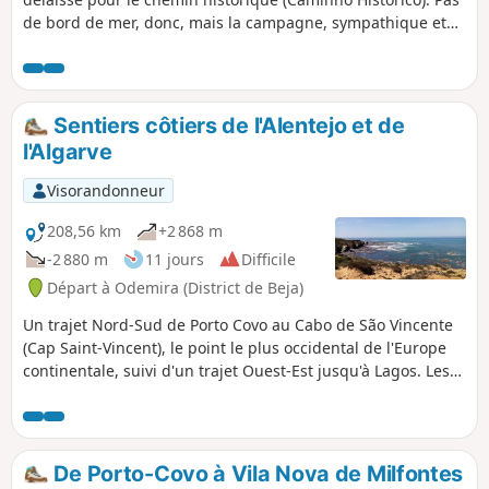
de bord de mer, donc, mais la campagne, sympathique et
diversifiée avant la petite ville de Rogil, plus austère et
monotone ensuite.
Sentiers côtiers de l'Alentejo et de
l'Algarve
Visorandonneur
208,56 km
+2 868 m
-2 880 m
11 jours
Difficile
Départ à Odemira (District de Beja)
Un trajet Nord-Sud de Porto Covo au Cabo de São Vincente
(Cap Saint-Vincent), le point le plus occidental de l'Europe
continentale, suivi d'un trajet Ouest-Est jusqu'à Lagos. Les
différentes étapes suivent principalement le sentier côtier
dit des pêcheurs, souvent en bord de falaise avec de
superbes panoramas. L'itinéraire passe également à
l'intérieur des terres, en empruntant notamment le chemin
De Porto-Covo à Vila Nova de Milfontes
dit historique à travers la campagne. L'itinéraire permet