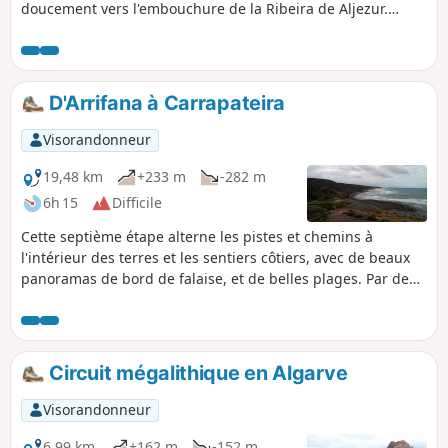
doucement vers l'embouchure de la Ribeira de Aljezur.
Ensuite, on emprunte le sentier côtier avec de superbes
panoramas de bord de falaise. La fin du parcours se
déroule dans une agréable pinède puis en terrain dégagé.
D'Arrifana à Carrapateira
Visorandonneur
19,48 km
+233 m
-282 m
6h 15
Difficile
Cette septième étape alterne les pistes et chemins à
l'intérieur des terres et les sentiers côtiers, avec de beaux
panoramas de bord de falaise, et de belles plages. Par deux
fois, il sera nécessaire de se déchausser pour franchir un
cours d'eau.
Circuit mégalithique en Algarve
Visorandonneur
6,99 km
+162 m
-152 m