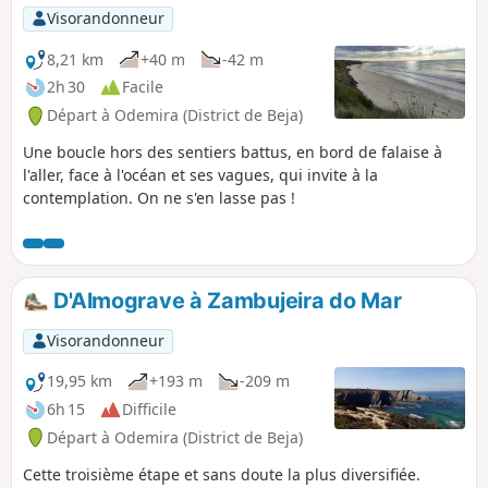
Visorandonneur
8,21 km
+40 m
-42 m
2h 30
Facile
Départ à Odemira (District de Beja)
Une boucle hors des sentiers battus, en bord de falaise à
l'aller, face à l'océan et ses vagues, qui invite à la
contemplation. On ne s'en lasse pas !
D'Almograve à Zambujeira do Mar
Visorandonneur
19,95 km
+193 m
-209 m
6h 15
Difficile
Départ à Odemira (District de Beja)
Cette troisième étape et sans doute la plus diversifiée.