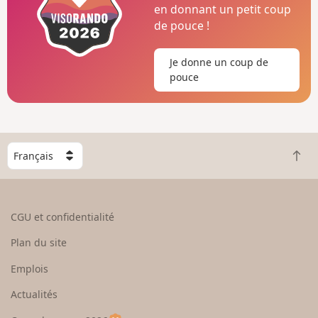
en donnant un petit coup
de pouce !
Je donne un coup de
pouce
C
R
h
e
o
t
i
o
s
CGU et confidentialité
u
i
r
s
Plan du site
e
s
n
e
Emplois
h
z
Actualités
a
u
u
n