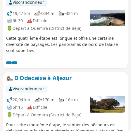
Visorandonneur
19,47 km
+334 m
-324 m
6h 30
Difficile
Départ à Odemira (District de Beja)
Cette quatrième étape est longue et offre une certaine
diversité de paysages. Les panoramas de bord de falaise
sont superbes !
D'Odeceixe à Aljezur
Visorandonneur
20,04 km
+170 m
-164 m
6h 15
Difficile
Départ à Odemira (District de Beja)
Pour cette cinquième étape, le sentier des pêcheurs est
délaissé pour le chemin historique (Caminho Historico). Pas