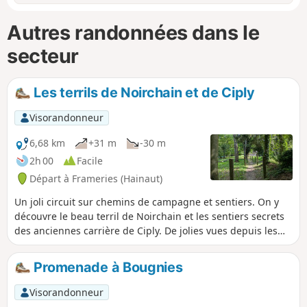
Autres randonnées dans le
secteur
Les terrils de Noirchain et de Ciply
Visorandonneur
6,68 km
+31 m
-30 m
2h 00
Facile
Départ à Frameries (Hainaut)
Un joli circuit sur chemins de campagne et sentiers. On y
découvre le beau terril de Noirchain et les sentiers secrets
des anciennes carrière de Ciply. De jolies vues depuis les
champs et le charme des sentiers ombragés en font une
balade agréable malgré le bruit de l'autoroute en toute fin
Promenade à Bougnies
de parcours.
Visorandonneur