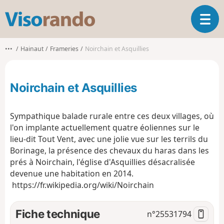
V
O
i
u
s
v
o
•••
Hainaut
Frameries
Noirchain et Asquillies
r
r
i
a
r
n
Noirchain et Asquillies
l
d
a
o
n
Sympathique balade rurale entre ces deux villages, où
a
l'on implante actuellement quatre éoliennes sur le
v
lieu-dit Tout Vent, avec une jolie vue sur les terrils du
i
g
Borinage, la présence des chevaux du haras dans les
a
prés à Noirchain, l'église d'Asquillies désacralisée
t
devenue une habitation en 2014.
i
https://fr.wikipedia.org/wiki/Noirchain
o
n
Fiche technique
n°
25531794