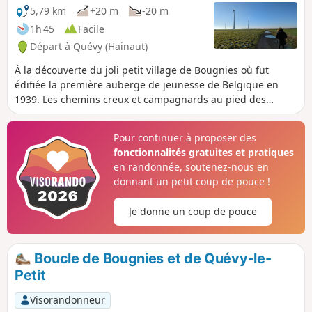
5,79 km
+20 m
-20 m
1h 45
Facile
Départ à Quévy (Hainaut)
À la découverte du joli petit village de Bougnies où fut
édifiée la première auberge de jeunesse de Belgique en
1939. Les chemins creux et campagnards au pied des
éoliennes avec des vues lointaines agrémentent ce trajet
sans difficulté.
Pour continuer à proposer des
fonctionnalités gratuites et pratiques
en randonnée, soutenez-nous en
donnant un petit coup de pouce !
Je donne un coup de pouce
Boucle de Bougnies et de Quévy-le-
Petit
Visorandonneur