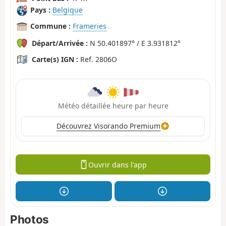
Pays :
Belgique
Commune :
Frameries
Départ/Arrivée :
N 50.401897° / E 3.931812°
Carte(s) IGN :
Ref. 2806O
Météo détaillée heure par heure
Découvrez Visorando Premium
Ouvrir dans l'app
Photos