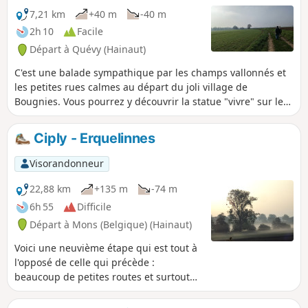
7,21 km
+40 m
-40 m
2h 10
Facile
Départ à Quévy (Hainaut)
C'est une balade sympathique par les champs vallonnés et
les petites rues calmes au départ du joli village de
Bougnies. Vous pourrez y découvrir la statue "vivre" sur le
site de l'ancien théâtre de verdure en ruine.
Ciply - Erquelinnes
Visorandonneur
22,88 km
+135 m
-74 m
6h 55
Difficile
Départ à Mons (Belgique) (Hainaut)
Voici une neuvième étape qui est tout à
l'opposé de celle qui précède :
beaucoup de petites routes et surtout
de chemins de campagne loin de
l'agitation et du bruit. Le point d'arrivée