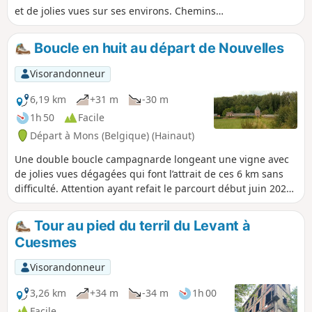
et de jolies vues sur ses environs. Chemins
creux, sentiers, panorama, panneaux
d'informations sur les mines de silex sont au
Boucle en huit au départ de Nouvelles
programme.
Visorandonneur
6,19 km
+31 m
-30 m
1h 50
Facile
Départ à Mons (Belgique) (Hainaut)
Une double boucle campagnarde longeant une vigne avec
de jolies vues dégagées qui font l’attrait de ces 6 km sans
difficulté. Attention ayant refait le parcourt début juin 2023
j'ai constaté que le chemin entre les points (3) et (4) est
actuellement devenu plus difficile à pratiquer il est
Tour au pied du terril du Levant à
totalement enherbé et malaisé à parcourir, cela reste
Cuesmes
accessible à un marcheur mais il ne s'agit plus d'une
promenade facile.
Visorandonneur
3,26 km
+34 m
-34 m
1h 00
Facile