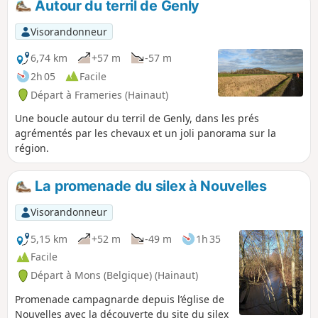
Autour du terril de Genly
aléatoire. La randonnée démarre à Ciply
et se termine à Erquelinnes.
Visorandonneur
6,74 km
+57 m
-57 m
2h 05
Facile
Départ à Frameries (Hainaut)
Une boucle autour du terril de Genly, dans les prés
agrémentés par les chevaux et un joli panorama sur la
région.
La promenade du silex à Nouvelles
Visorandonneur
5,15 km
+52 m
-49 m
1h 35
Facile
Départ à Mons (Belgique) (Hainaut)
Promenade campagnarde depuis l’église de
Nouvelles avec la découverte du site du silex