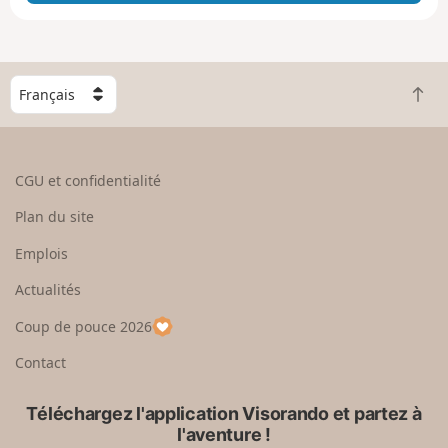
e
e
n
g
C
r
R
h
a
e
o
n
t
i
d
o
s
CGU et confidentialité
u
i
r
s
Plan du site
e
s
n
e
Emplois
h
z
Actualités
a
u
u
n
Coup de pouce 2026
t
p
a
Contact
y
s
Téléchargez l'application Visorando et partez à
l'aventure !