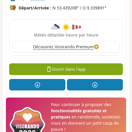
Départ/Arrivée :
N 53.439208° / O 9.339891°
Météo détaillée heure par heure
Découvrez Visorando Premium
Ouvrir dans l'app
Pour continuer à proposer des
fonctionnalités gratuites et
pratiques
en randonnée, soutenez-
nous en donnant un petit coup de
pouce !