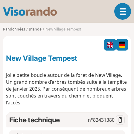
V
O
i
u
s
v
o
Randonnées
Irlande
New Village Tempest
r
r
i
a
r
n
l
d
New Village Tempest
a
o
n
a
Jolie petite boucle autour de la foret de New Village.
v
Un grand nombre d’arbres tombés suite à la tempête
i
de janvier 2025. Par conséquent de nombreux arbres
g
sont couchés en travers du chemin et bloquent
a
t
l’accès.
i
o
Fiche technique
n°
82431380
n