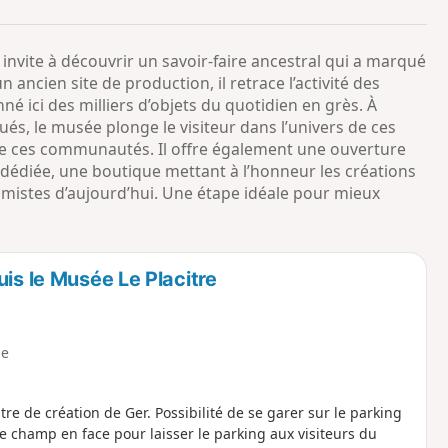
o
a
i
m
invite à découvrir un savoir-faire ancestral qui a marqué
p
’un ancien site de production, il retrace l’activité des
nné ici des milliers d’objets du quotidien en grès. À
ués, le musée plonge le visiteur dans l’univers de ces
ie de ces communautés. Il offre également une ouverture
dédiée, une boutique mettant à l’honneur les créations
ramistes d’aujourd’hui. Une étape idéale pour mieux
is le Musée Le Placitre
e
e de création de Ger. Possibilité de se garer sur le parking
 champ en face pour laisser le parking aux visiteurs du