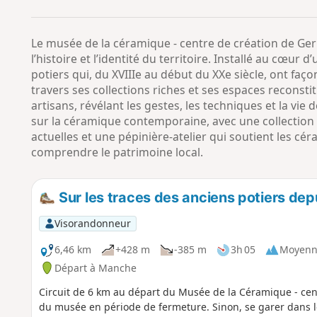
Le musée de la céramique - centre de création de Ger 
l’histoire et l’identité du territoire. Installé au cœur d
potiers qui, du XVIIIe au début du XXe siècle, ont faço
travers ses collections riches et ses espaces reconstit
artisans, révélant les gestes, les techniques et la v
sur la céramique contemporaine, avec une collection 
actuelles et une pépinière-atelier qui soutient les cé
comprendre le patrimoine local.
Sur les traces des anciens potiers depu
Visorandonneur
6,46 km
+428 m
-385 m
3h 05
Moyenn
Départ à Manche
Circuit de 6 km au départ du Musée de la Céramique - centr
du musée en période de fermeture. Sinon, se garer dans le