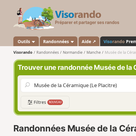
V
i
s
o
r
a
Outils
Randonnées
Aide ↗
Viso
rando
Pre
n
Visorando
Randonnées
Normandie
Manche
Musée de la Céram
d
o
Trouver une randonnée Musée de la C
Filtres
NOUVEAU
Randonnées Musée de la Céra