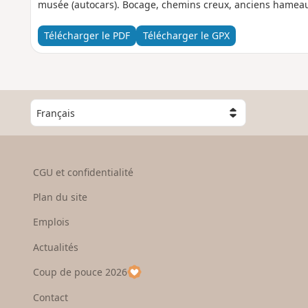
musée (autocars). Bocage, chemins creux, anciens hameau
Télécharger le PDF
Télécharger le GPX
C
h
o
i
s
CGU et confidentialité
i
s
Plan du site
s
e
Emplois
z
Actualités
u
n
Coup de pouce 2026
p
a
Contact
y