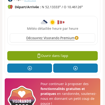
Départ/Arrivée :
N 52.13333° / O 10.46126°
Météo détaillée heure par heure
Découvrez Visorando Premium
Ouvrir dans l'app
Pour continuer à proposer des
fonctionnalités gratuites et
pratiques
en randonnée, soutenez-
nous en donnant un petit coup de
pouce !