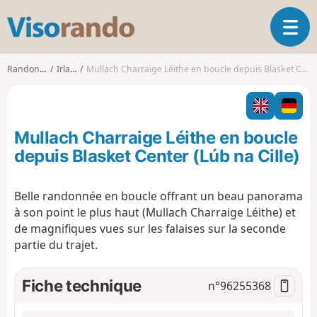
V
O
i
u
s
v
o
Randonnées
Irlande
Mullach Charraige Léithe en boucle depuis Blasket Center (Lúb na Cille)
r
r
i
a
r
n
l
d
Mullach Charraige Léithe en boucle
a
o
n
depuis Blasket Center (Lúb na Cille)
a
v
Belle randonnée en boucle offrant un beau panorama
i
à son point le plus haut (Mullach Charraige Léithe) et
g
a
de magnifiques vues sur les falaises sur la seconde
t
partie du trajet.
i
o
Fiche technique
n°
96255368
n