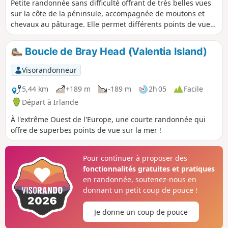
Petite randonnée sans difficulté offrant de très belles vues
sur la côte de la péninsule, accompagnée de moutons et
chevaux au pâturage. Elle permet différents points de vue
depuis la côte. Chiens non admis pour cause de pâturage et
passages de clôtures.
Boucle de Bray Head (Valentia Island)
Visorandonneur
5,44 km
+189 m
-189 m
2h 05
Facile
Départ à Irlande
À l'extrême Ouest de l'Europe, une courte randonnée qui
offre de superbes points de vue sur la mer !
Pour continuer à proposer des
fonctionnalités gratuites et pratiques
en randonnée, soutenez-nous en
donnant un petit coup de pouce !
Je donne un coup de pouce