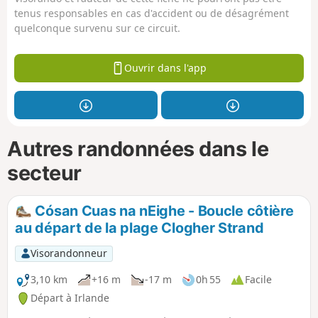
tenus responsables en cas d'accident ou de désagrément
quelconque survenu sur ce circuit.
Ouvrir dans l'app
Autres randonnées dans le
secteur
Cósan Cuas na nEighe - Boucle côtière
au départ de la plage Clogher Strand
Visorandonneur
3,10 km
+16 m
-17 m
0h 55
Facile
Départ à Irlande