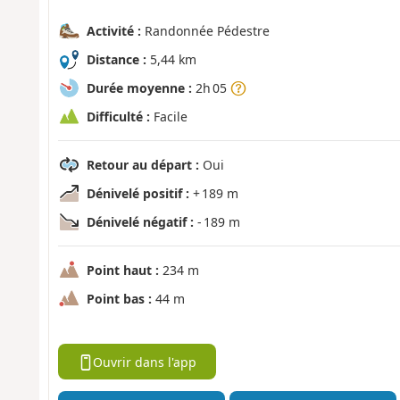
Activité :
Randonnée Pédestre
Distance :
5,44 km
Durée moyenne :
2h 05
Difficulté :
Facile
Retour au départ :
Oui
Dénivelé positif :
+ 189 m
Dénivelé négatif :
- 189 m
Point haut :
234 m
Point bas :
44 m
Ouvrir dans l'app