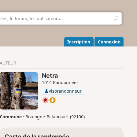
R
e
c
h
e
Inscription
Connexion
r
c
h
AUTEUR
e
r
Netra
1014 Randonnées
Visorandonneur
Commune :
Boulogne-Billancourt (92100)
Carte de la randonnée