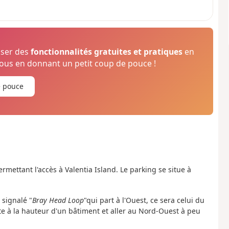
oser des
fonctionnalités gratuites et pratiques
en
us en donnant un petit coup de pouce !
e pouce
mettant l'accès à Valentia Island. Le parking se situe à
 signalé "
Bray Head Loop
"qui part à l'Ouest, ce sera celui du
oute à la hauteur d'un bâtiment et aller au Nord-Ouest à peu