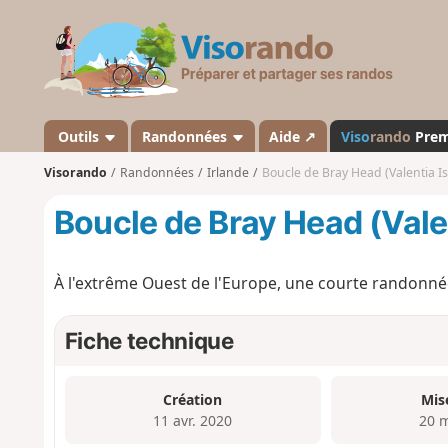
V
i
s
o
r
a
Outils
Randonnées
Aide ↗
Viso
rando
Pre
n
Visorando
Randonnées
Irlande
Boucle de Bray Head (Valentia I
d
o
Boucle de Bray Head (Vale
À l'extrême Ouest de l'Europe, une courte randonnée
Fiche technique
Création
Mis
11 avr. 2020
20 