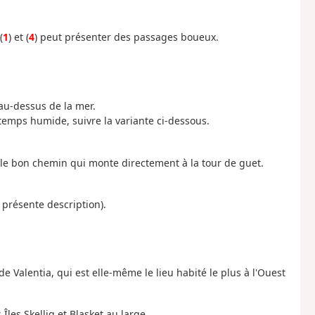
(
1
) et (
4
) peut présenter des passages boueux.
 au-dessus de la mer.
temps humide, suivre la variante ci-dessous.
 le bon chemin qui monte directement à la tour de guet.
 présente description).
de Valentia, qui est elle-même le lieu habité le plus à l'Ouest
Îles Skellig et Blasket au large.