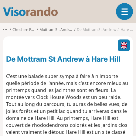
V
O
i
u
s
v
o
•••
Cheshire East
Mottram St. Andrew
De Mottram St Andrew à Hare Hill
r
r
i
a
r
n
l
d
De Mottram St Andrew à Hare Hill
a
o
n
a
C'est une balade super sympa à faire à n'importe
v
quelle période de l'année, mais c'est encore mieux au
i
printemps quand les jacinthes sont en fleurs. La
g
montée vers Clock House Woods est un peu raide.
a
t
Tout au long du parcours, tu auras de belles vues, de
i
jolies forêts et un petit lac quand tu arriveras dans le
o
domaine de Hare Hill. Au printemps, Hare Hill est
n
couvert de rhododendrons colorés et les jardins clos
valent vraiment le détour. Hare Hill est un site classé