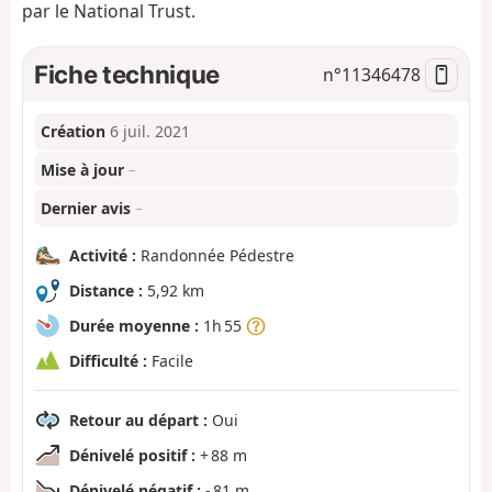
par le National Trust.
Fiche technique
n°
11346478
Création
6 juil. 2021
Mise à jour
–
Dernier avis
–
Activité :
Randonnée Pédestre
Distance :
5,92 km
Durée moyenne :
1h 55
Difficulté :
Facile
Retour au départ :
Oui
Dénivelé positif :
+ 88 m
Dénivelé négatif :
- 81 m