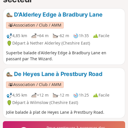
D'Alderley Edge à Bradbury Lane
Association / Club / AMM
4,85 km
+64 m
-62 m
1h 35
Facile
Départ à Nether Alderley (Cheshire East)
Superbe balade d'Alderley Edge à Bradbury Lane en
passant par The Wizard.
De Heyes Lane à Prestbury Road
Association / Club / AMM
4,95 km
+12 m
-12 m
1h 25
Facile
Départ à Wilmslow (Cheshire East)
Jolie balade à plat de Heyes Lane à Prestbury Road.
Pour continuer à proposer des