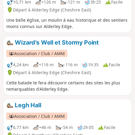
10,71 km
+126 m
-121 m
3h 25
Facile
Départ à Alderley Edge (Cheshire East)
Une belle église, un moulin à eau historique et des sentiers
moins connus sur Alderley Edge.
Wizard's Well et Stormy Point
Association / Club / AMM
4,24 km
+116 m
-116 m
1h 35
Facile
Départ à Alderley Edge (Cheshire East)
Cette balade te fera découvrir certains des sites les plus
remarquables d'Alderley Edge.
Legh Hall
Association / Club / AMM
6,77 km
+46 m
-54 m
2h 05
Facile