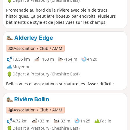
Départ à Prestbury (Cheshire East)
Promenade au bord de la rivière avec plein de trucs
historiques. Ça peut être boueux par endroits. Plusieurs
bâtiments de style et de jolies vues sur les champs.
Alderley Edge
Association / Club / AMM
13,55 km
+163 m
-164 m
4h 20
Moyenne
Départ à Prestbury (Cheshire East)
Belles vues et associations surnaturelles. Assez difficile.
Rivière Bollin
Association / Club / AMM
4,72 km
+33 m
-33 m
1h 25
Facile
Départ à Prestbury (Cheshire East)