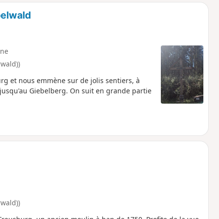
belwald
ne
rwald))
 et nous emmène sur de jolis sentiers, à
et jusqu'au Giebelberg. On suit en grande partie
rwald))