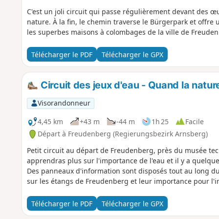
C'est un joli circuit qui passe régulièrement devant des œuv
nature. À la fin, le chemin traverse le Bürgerpark et offre 
les superbes maisons à colombages de la ville de Freuden
Télécharger le PDF
Télécharger le GPX
Circuit des jeux d'eau - Quand la natur
Visorandonneur
4,45 km
+43 m
-44 m
1h 25
Facile
Départ à Freudenberg (Regierungsbezirk Arnsberg)
Petit circuit au départ de Freudenberg, près du musée tec
apprendras plus sur l'importance de l'eau et il y a quelque
Des panneaux d'information sont disposés tout au long du
sur les étangs de Freudenberg et leur importance pour l'in
Télécharger le PDF
Télécharger le GPX