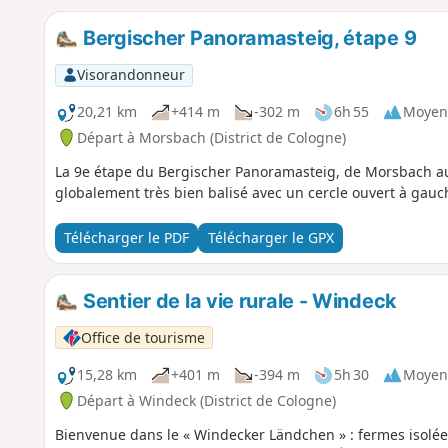
Bergischer Panoramasteig, étape 9
Visorandonneur
20,21 km
+414 m
-302 m
6h 55
Moyen
Départ à Morsbach (District de Cologne)
La 9e étape du Bergischer Panoramasteig, de Morsbach au
globalement très bien balisé avec un cercle ouvert à gauc
Télécharger le PDF
Télécharger le GPX
Sentier de la vie rurale - Windeck
Office de tourisme
15,28 km
+401 m
-394 m
5h 30
Moyen
Départ à Windeck (District de Cologne)
Bienvenue dans le « Windecker Ländchen » : fermes isolées