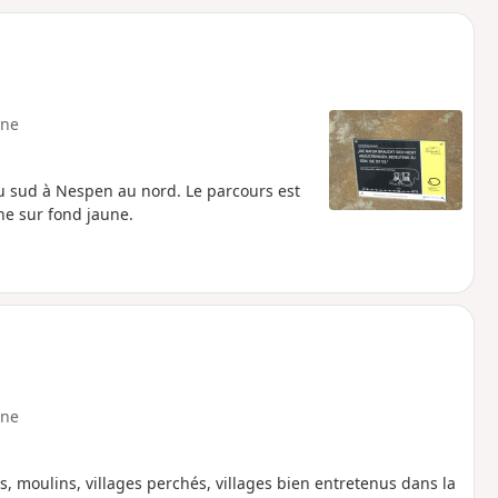
o
a
i
m
p
ne
 sud à Nespen au nord. Le parcours est
he sur fond jaune.
ne
, moulins, villages perchés, villages bien entretenus dans la