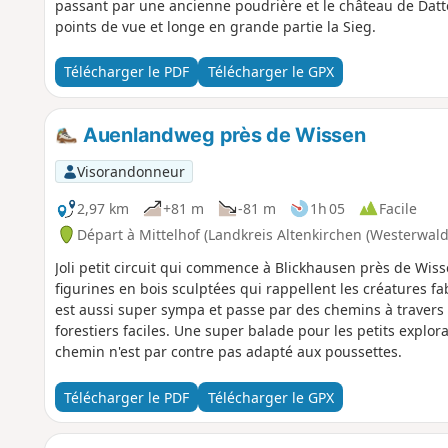
passant par une ancienne poudrière et le château de Datt
points de vue et longe en grande partie la Sieg.
Télécharger le PDF
Télécharger le GPX
Auenlandweg près de Wissen
Visorandonneur
2,97 km
+81 m
-81 m
1h 05
Facile
Départ à Mittelhof (Landkreis Altenkirchen (Westerwald
Joli petit circuit qui commence à Blickhausen près de Wiss
figurines en bois sculptées qui rappellent les créatures fab
est aussi super sympa et passe par des chemins à travers 
forestiers faciles. Une super balade pour les petits explor
chemin n'est par contre pas adapté aux poussettes.
Télécharger le PDF
Télécharger le GPX