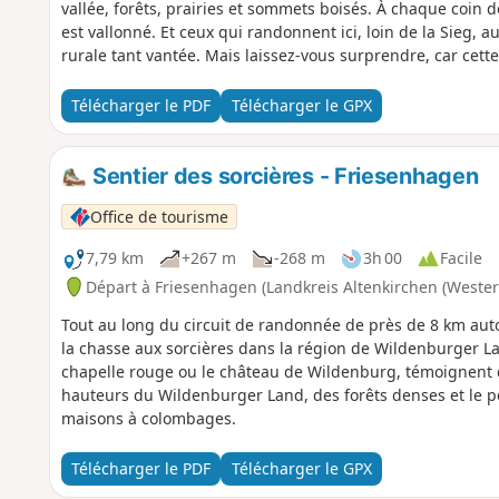
vallée, forêts, prairies et sommets boisés. À chaque coin de
est vallonné. Et ceux qui randonnent ici, loin de la Sieg, a
rurale tant vantée. Mais laissez-vous surprendre, car cette 
Télécharger le PDF
Télécharger le GPX
Sentier des sorcières - Friesenhagen
Office de tourisme
7,79 km
+267 m
-268 m
3h 00
Facile
Départ à Friesenhagen (Landkreis Altenkirchen (Wester
Tout au long du circuit de randonnée de près de 8 km auto
la chasse aux sorcières dans la région de Wildenburger La
chapelle rouge ou le château de Wildenburg, témoignent de
hauteurs du Wildenburger Land, des forêts denses et le pe
maisons à colombages.
Télécharger le PDF
Télécharger le GPX