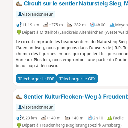
Circuit sur le sentier Natursteig Sieg,
Visorandonneur
11,19 km
+275 m
-282 m
4h 00
Moyen
Départ à Mittelhof (Landkreis Altenkirchen (Westerwald
Le circuit emprunte les beaux sentiers du Natursteig Sieg e
l'Auenlandweg, nous plongeons dans l'univers de J.R.R. T
chemin des figurines en bois qui rappellent les personna
Anneaux.Plus loin, nous empruntons une partie du Räuber
beaucoup à découvrir.
Télécharger le PDF
Télécharger le GPX
Sentier KulturFlecken-Weg à Freuden
Visorandonneur
6,23 km
+140 m
-140 m
2h 10
Facile
Départ à Freudenberg (Regierungsbezirk Arnsberg)