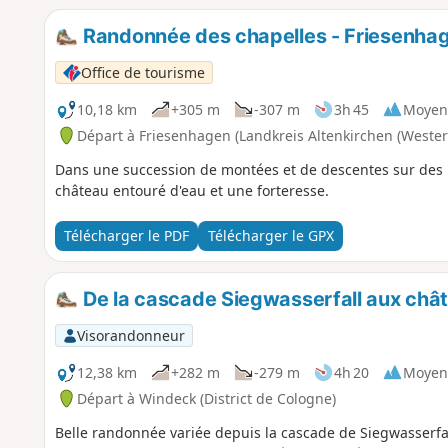
Randonnée des chapelles - Friesenha
Office de tourisme
10,18 km
+305 m
-307 m
3h 45
Moyen
Départ à Friesenhagen (Landkreis Altenkirchen (Wester
Dans une succession de montées et de descentes sur des
château entouré d'eau et une forteresse.
Télécharger le PDF
Télécharger le GPX
De la cascade Siegwasserfall aux châ
Visorandonneur
12,38 km
+282 m
-279 m
4h 20
Moyen
Départ à Windeck (District de Cologne)
Belle randonnée variée depuis la cascade de Siegwasserfa