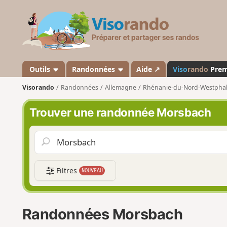
V
i
s
o
r
a
Outils
Randonnées
Aide ↗
Viso
rando
Pre
n
Visorando
Randonnées
Allemagne
Rhénanie-du-Nord-Westphal
d
o
Trouver une randonnée Morsbach
Filtres
NOUVEAU
Randonnées Morsbach