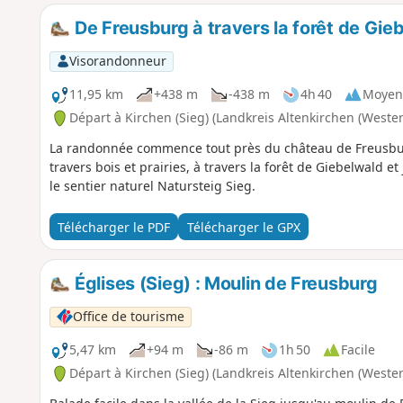
De Freusburg à travers la forêt de Gie
Visorandonneur
11,95 km
+438 m
-438 m
4h 40
Moyen
Départ à Kirchen (Sieg) (Landkreis Altenkirchen (Weste
La randonnée commence tout près du château de Freusburg
travers bois et prairies, à travers la forêt de Giebelwald 
le sentier naturel Natursteig Sieg.
Télécharger le PDF
Télécharger le GPX
Églises (Sieg) : Moulin de Freusburg
Office de tourisme
5,47 km
+94 m
-86 m
1h 50
Facile
Départ à Kirchen (Sieg) (Landkreis Altenkirchen (Weste