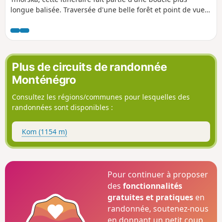
longue balisée. Traversée d'une belle forêt et point de vue
sur les gorges de Tara. Pas de grande difficulté mais
attention aux moustiques et taons les soirs.
Plus de circuits de randonnée
Monténégro
Consultez les régions/communes pour lesquelles des
randonnées sont disponibles :
Kom (1154 m)
Pour continuer à proposer
des
fonctionnalités
gratuites et pratiques
en
randonnée, soutenez-nous
en donnant un petit coup