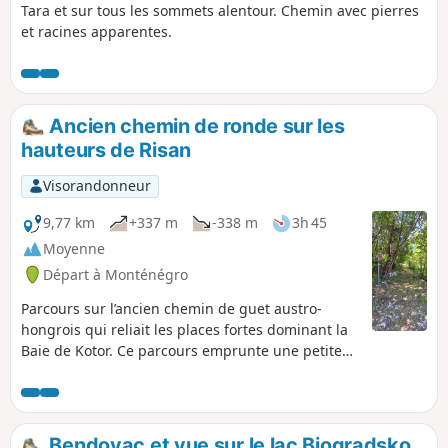
Tara et sur tous les sommets alentour. Chemin avec pierres
et racines apparentes.
Ancien chemin de ronde sur les
hauteurs de Risan
Visorandonneur
9,77 km
+337 m
-338 m
3h 45
Moyenne
Départ à Monténégro
Parcours sur l’ancien chemin de guet austro-
hongrois qui reliait les places fortes dominant la
Baie de Kotor. Ce parcours emprunte une petite
portion de cette ligne militaire impressionnante,
généralement ombragée et à plus de 1000 m
d’altitude, donc bien agréable même en plein été.
Avec deux voitures il est possible de poursuivre
Bendovac et vue sur le lac Biogradsko