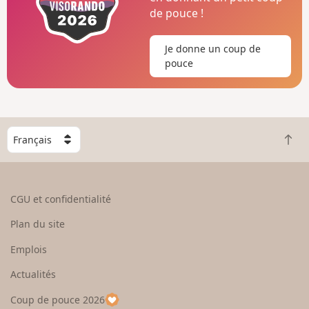
de pouce !
Je donne un coup de
pouce
C
R
h
e
o
t
i
o
s
CGU et confidentialité
u
i
r
s
Plan du site
e
s
n
e
Emplois
h
z
Actualités
a
u
u
n
Coup de pouce 2026
t
p