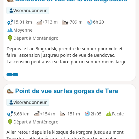
plus loin pour voir d’autres ruines et d’autres vues
sur la baie.Chemin bien tracé et balisé mais pas
Visorandonneur
entretenu. Il y a souvent du fenouil sauvage, des
iris voire des noisetiers au milieu de la route
15,01 km
+713 m
-709 m
6h 20
entièrement faite de petits rochers
Moyenne
soigneusement entassés sans mortier, et parfois
Départ à Monténégro
grossièrement taillés. Probablement destiné à
transporter des armes et charges lourdes, peut-
Depuis le Lac Biogradsk, prendre le sentier pour velo et
être sur des rails, ce chemin présente peu de
faire l'ascension jusqu'au point de vue de Bendovac.
déclivité.
L'ascension peut aussi se faire par un sentier moins large et
moins long par endroit mais bien plus physique, on a
préféré suivre la piste. Le point de vue en haut vaut l'effort
et les multiples clairière dans la forêt sont vraiment très
belles.
Point de vue sur les gorges de Tara
Visorandonneur
5,68 km
+154 m
-151 m
2h 05
Facile
Départ à Monténégro
Aller retour depuis le kiosque de Porgora jusqu'au mont
Tmorska, cette itinéraire fait partie d'une boucle plus