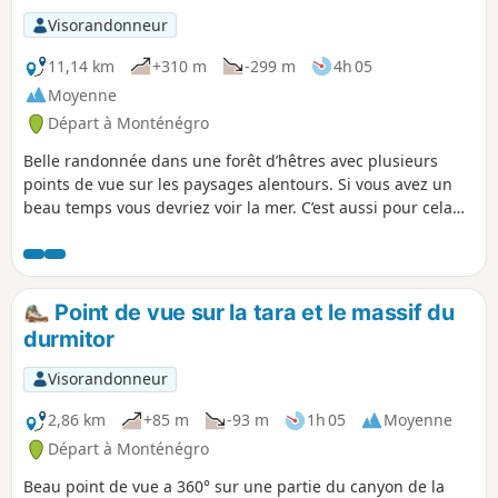
Visorandonneur
11,14 km
+310 m
-299 m
4h 05
Moyenne
Départ à Monténégro
Belle randonnée dans une forêt d’hêtres avec plusieurs
points de vue sur les paysages alentours. Si vous avez un
beau temps vous devriez voir la mer. C’est aussi pour cela
qu’il n’y a qu’un seul point de vue sur cette trace. Sentier
avec pierres et racines apparentes et une partie en
goudron. Assez large sauf pour la montée au point de vue.
Point de vue sur la tara et le massif du
durmitor
Visorandonneur
2,86 km
+85 m
-93 m
1h 05
Moyenne
Départ à Monténégro
Beau point de vue a 360° sur une partie du canyon de la