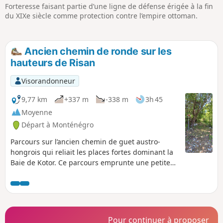
Forteresse faisant partie d’une ligne de défense érigée à la fin
du XIXe siècle comme protection contre l’empire ottoman.
Ancien chemin de ronde sur les
hauteurs de Risan
Visorandonneur
9,77 km
+337 m
-338 m
3h 45
Moyenne
Départ à Monténégro
Parcours sur l’ancien chemin de guet austro-
hongrois qui reliait les places fortes dominant la
Baie de Kotor. Ce parcours emprunte une petite
portion de cette ligne militaire impressionnante,
généralement ombragée et à plus de 1000 m
d’altitude, donc bien agréable même en plein été.
Avec deux voitures il est possible de poursuivre
plus loin pour voir d’autres ruines et d’autres vues
Pour continuer à proposer