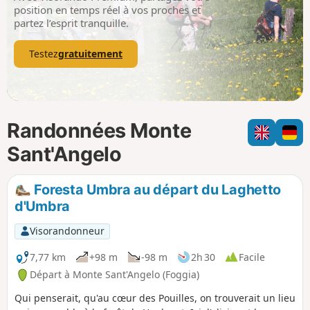
p
position en temps réel à vos proches et
partez l’esprit tranquille.
Testez
gratuitement
Randonnées Monte
Sant'Angelo
Foresta Umbra au départ du Laghetto
d'Umbra
Visorandonneur
7,77 km
+98 m
-98 m
2h 30
Facile
Départ à Monte Sant'Angelo (Foggia)
Qui penserait, qu'au cœur des Pouilles, on trouverait un lieu