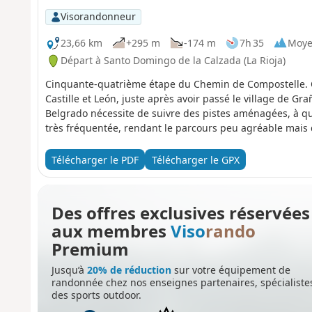
Visorandonneur
23,66 km
+295 m
-174 m
7h 35
Moy
Départ à Santo Domingo de la Calzada (La Rioja)
Cinquante-quatrième étape du Chemin de Compostelle. C
Castille et León, juste après avoir passé le village de G
Belgrado nécessite de suivre des pistes aménagées, à qu
très fréquentée, rendant le parcours peu agréable mais
Télécharger le PDF
Télécharger le GPX
Des offres exclusives réservées
aux membres
Viso
rando
Premium
Jusqu’à
20% de réduction
sur votre équipement de
randonnée chez nos enseignes partenaires, spécialiste
des sports outdoor.