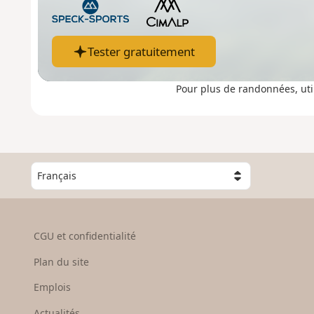
Tester gratuitement
Pour plus de randonnées, uti
C
h
o
i
s
CGU et confidentialité
i
s
Plan du site
s
e
Emplois
z
Actualités