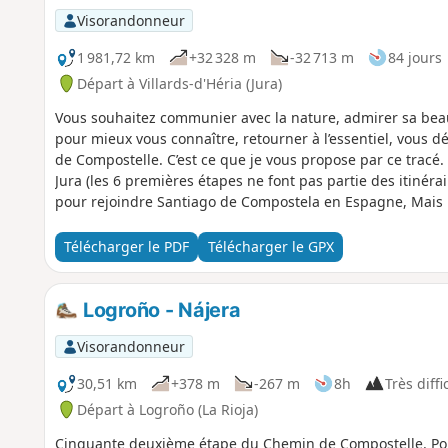
Visorandonneur
1 981,72 km
+32 328 m
-32 713 m
84 jours
Départ à Villards-d'Héria (Jura)
Vous souhaitez communier avec la nature, admirer sa bea
pour mieux vous connaître, retourner à l’essentiel, vous dé
de Compostelle. C’est ce que je vous propose par ce tracé. 
Jura (les 6 premières étapes ne font pas partie des itinér
pour rejoindre Santiago de Compostela en Espagne, Mais 
vous pour rattraper une des étapes, de démarrer du Puy-en-
parcours. .
Télécharger le PDF
Télécharger le GPX
Logroño - Nájera
Visorandonneur
30,51 km
+378 m
-267 m
8h
Très diffi
Départ à Logroño (La Rioja)
Cinquante deuxième étape du Chemin de Compostelle. Pour