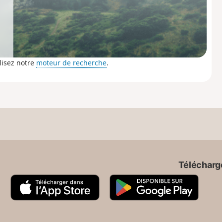
lisez notre
moteur de recherche
.
Télécharge
A
G
p
o
p
o
S
g
t
l