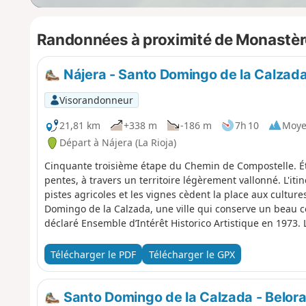
Randonnées à proximité de Monastère
Nájera - Santo Domingo de la Calzad
Visorandonneur
21,81 km
+338 m
-186 m
7h 10
Moy
Départ à Nájera (La Rioja)
Cinquante troisième étape du Chemin de Compostelle. Ét
pentes, à travers un territoire légèrement vallonné. L'it
pistes agricoles et les vignes cèdent la place aux culture
Domingo de la Calzada, une ville qui conserve un beau ce
déclaré Ensemble d’Intérêt Historico Artistique en 1973. 
la ville est la cathédrale.
Télécharger le PDF
Télécharger le GPX
Santo Domingo de la Calzada - Belor