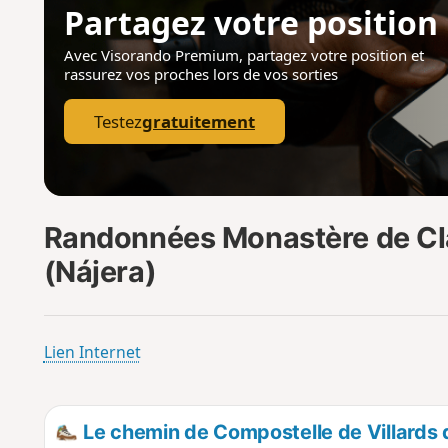
Partagez votre position
Avec Visorando Premium, partagez votre position
et
rassurez vos proches lors de vos sorties
Testez
gratuitement
Randonnées Monastère de Cla
(Nájera)
Lien Internet
Le chemin de Compostelle de Villards 