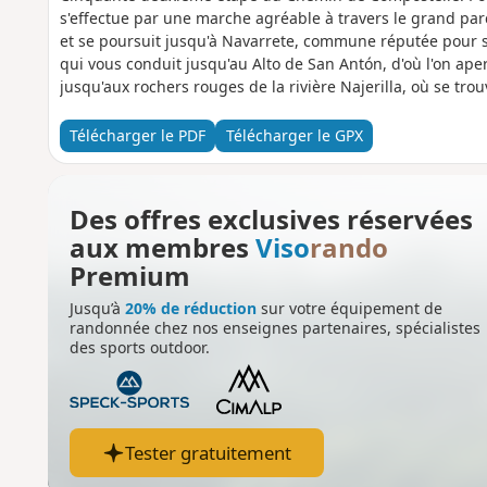
s'effectue par une marche agréable à travers le grand pa
et se poursuit jusqu'à Navarrete, commune réputée pour 
qui vous conduit jusqu'au Alto de San Antón, d'où l'on ap
jusqu'aux rochers rouges de la rivière Najerilla, où se trou
Télécharger le PDF
Télécharger le GPX
Des offres exclusives réservées
aux membres
Viso
rando
Premium
Jusqu’à
20% de réduction
sur votre équipement de
randonnée chez nos enseignes partenaires, spécialistes
des sports outdoor.
Tester gratuitement