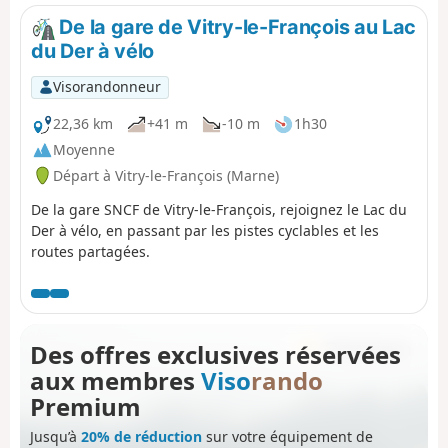
au Patrimoine mondial de l’UNESCO au titre des Chemins
De la gare de Vitry-le-François au Lac
de Saint-Jacques-de-Compostelle. Puis vous continuez en
du Der à vélo
longeant majoritairement le Canal Latéral à la Marne. Ici,
les étangs sont rois et témoignent de l’exploitation de
Visorandonneur
gravières afin d’alimenter les chantiers locaux en matière
première.
22,36 km
+41 m
-10 m
1h30
Moyenne
Départ à Vitry-le-François (Marne)
De la gare SNCF de Vitry-le-François, rejoignez le Lac du
Der à vélo, en passant par les pistes cyclables et les
routes partagées.
Des offres exclusives réservées
aux membres
Viso
rando
Premium
Jusqu’à
20% de réduction
sur votre équipement de