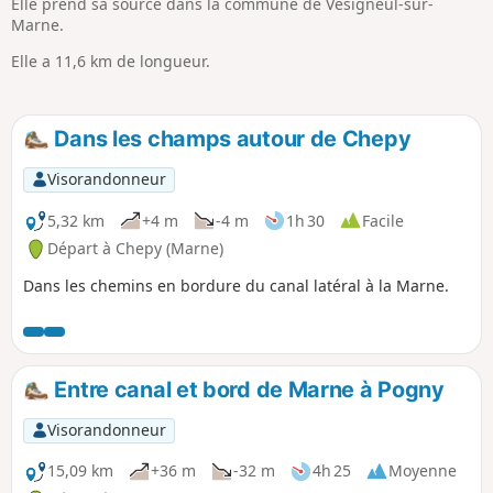
Elle prend sa source dans la commune de Vésigneul-sur-
Marne.
Elle a 11,6 km de longueur.
Dans les champs autour de Chepy
Visorandonneur
5,32 km
+4 m
-4 m
1h 30
Facile
Départ à Chepy (Marne)
Dans les chemins en bordure du canal latéral à la Marne.
Entre canal et bord de Marne à Pogny
Visorandonneur
15,09 km
+36 m
-32 m
4h 25
Moyenne