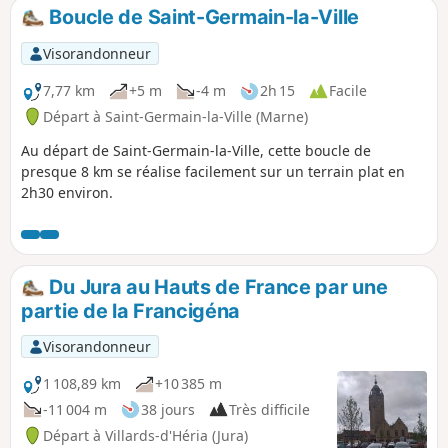
Boucle de Saint-Germain-la-Ville
Visorandonneur
7,77 km
+5 m
-4 m
2h 15
Facile
Départ à Saint-Germain-la-Ville (Marne)
Au départ de Saint-Germain-la-Ville, cette boucle de
presque 8 km se réalise facilement sur un terrain plat en
2h30 environ.
Du Jura au Hauts de France par une
partie de la Francigéna
Visorandonneur
1 108,89 km
+10 385 m
-11 004 m
38 jours
Très difficile
Départ à Villards-d'Héria (Jura)