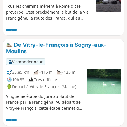
Tous les chemins mènent à Rome dit le
proverbe. C'est précisément le but de la Via
Francigéna, la route des Francs, qui au
Moyen-Âge reliait le Nord de l'Europe à la
cité éternelle. Originaire de Dunkerque mais
résidant dans le Jura, en 2024, je me suis
lancé un défit pour mes 70 ans, à savoir :
De Vitry-le-François à Sogny-aux-
Rejoindre Dunkerque et Bergues à pied en
Moulins
empruntant une grande partie de la
Francigéna et en partant de mon lieu de
Visorandonneur
résidence situé dans le Jura près de Saint-
Claude. Aujourd'hui, je peux affirmer que :
35,85 km
+115 m
-125 m
tous les chemins mènent également à
10h 35
Très difficile
Bergues ! Via Francigena
Départ à Vitry-le-François (Marne)
Vingtième étape du Jura au Haut de
France par la Francigéna. Au départ de
Vitry-le-François, cette étape permet de
traverser le vignoble de Champagne.
Majoritairement planté en Chardonnay,
le vignoble des Coteaux de Vitry est