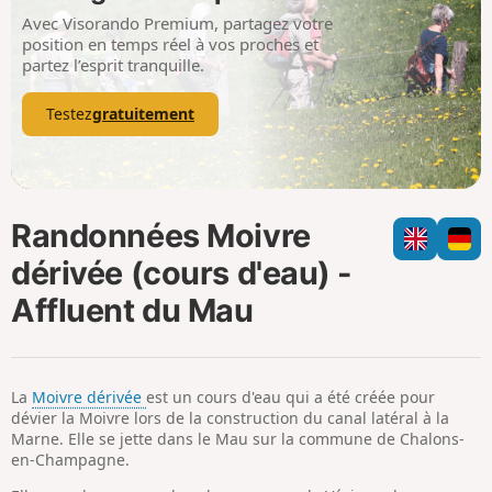
i
m
Avec Visorando Premium, partagez votre
p
position en temps réel à vos proches et
partez l’esprit tranquille.
Testez
gratuitement
Randonnées Moivre
dérivée (cours d'eau) -
Affluent du Mau
La
Moivre dérivée
est un cours d'eau qui a été créée pour
dévier la Moivre lors de la construction du canal latéral à la
Marne. Elle se jette dans le Mau sur la commune de Chalons-
en-Champagne.