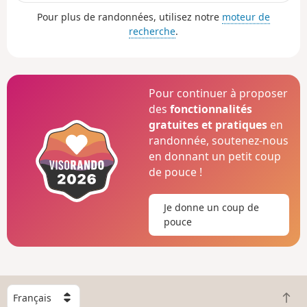
Pour plus de randonnées, utilisez notre
moteur de
recherche
.
Pour continuer à proposer
des
fonctionnalités
gratuites et pratiques
en
randonnée, soutenez-nous
en donnant un petit coup
de pouce !
Je donne un coup de
pouce
C
R
h