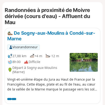
aussi appelé Perthois viticole. Profitez
Randonnées à proximité de Moivre
donc de votre passage pour partager la
passion des vignerons et apprécier
dérivée (cours d'eau) - Affluent du
(avec modération) les spécificités du
Mau
Champagne produit ici. En arrivant à
Saint-Amand-sur-Fion, classé parmi les
De Sogny-aux-Moulins à Condé-sur-
plus beaux villages de France, vous
Marne
suivez le cours du Fion avec de
nombreux moulins qui témoignent
Visorandonneur
d’une activité économique liée à
l’agriculture céréalière. Votre arrivée
27,88 km
+4 m
-12 m
cœur de la vallée de la Marne marque le
8h 00
Difficile
passage vers les sols crayeux de la
Départ à Sogny-aux-Moulins
Champagne. Vous traversez ainsi le
(Marne)
« Pays de la craie », autrefois exploitée
comme matériau de construction, son
Vingt-et-unième étape du Jura au Haut de France par la
usage actuel est désormais également
Francigéna. Cette étape, plate et au fil de l'eau, au cœur
destiné à l’industrie pharmaceutique.
de la vallée de la Marne marque le passage vers les sols
crayeux de la Champagne. Une fois à arrivé dans la ville
de Châlons-en-Champagne, profitez de votre passage
pour visiter la Collégiale Notre-Dame-en-Vaux, inscrite