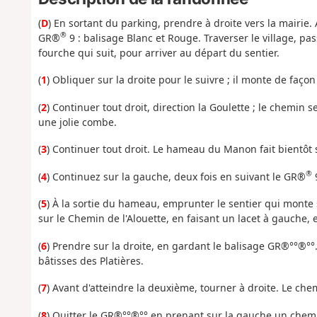
(
D
) En sortant du parking, prendre à droite vers la mairie
®
GR®
9 : balisage Blanc et Rouge. Traverser le village, pa
fourche qui suit, pour arriver au départ du sentier.
(
1
) Obliquer sur la droite pour le suivre ; il monte de faço
(
2
) Continuer tout droit, direction la Goulette ; le chemin se
une jolie combe.
(
3
) Continuer tout droit. Le hameau du Manon fait bientôt 
®
(
4
) Continuez sur la gauche, deux fois en suivant le GR®
9
(
5
) À la sortie du hameau, emprunter le sentier qui monte 
sur le Chemin de l'Alouette, en faisant un lacet à gauche, 
(
6
) Prendre sur la droite, en gardant le balisage GR®°°®°°.
bâtisses des Platières.
(
7
) Avant d'atteindre la deuxième, tourner à droite. Le ch
(
8
) Quitter le GR®°°®°° en prenant sur la gauche un chemin