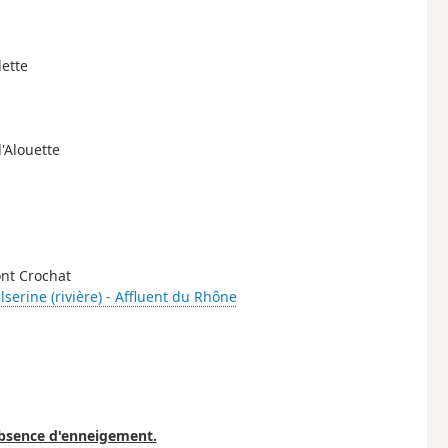
lette
'Alouette
ont Crochat
lserine (rivière) - Affluent du Rhône
'absence d'enneigement.