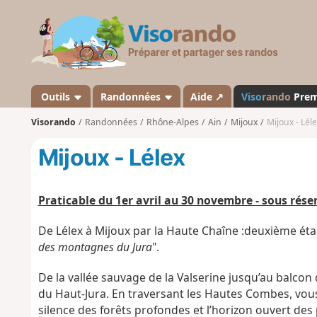
V
i
s
o
r
a
Outils
Randonnées
Aide ↗
Viso
rando
Pre
n
Visorando
Randonnées
Rhône-Alpes
Ain
Mijoux
Mijoux - Lél
d
o
Mijoux - Lélex
Praticable du 1er avril au 30 novembre - sous rés
De Lélex à Mijoux par la Haute Chaîne :
deuxième
éta
des montagnes du Jura
".
De la vallée sauvage de la Valserine jusqu’au balcon 
du Haut-Jura. En traversant les Hautes Combes, vous
silence des forêts profondes et l’horizon ouvert des 