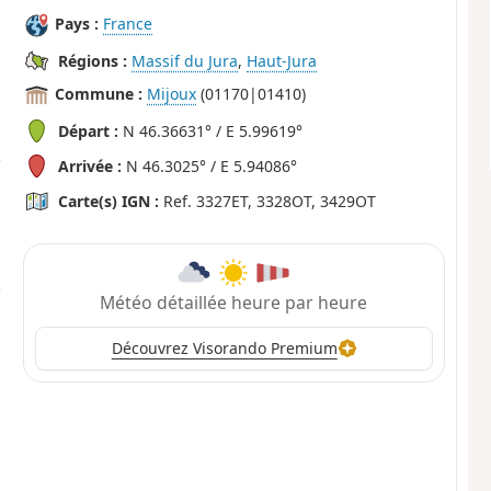
Pays :
France
Régions :
Massif du Jura
,
Haut-Jura
Commune :
Mijoux
(01170|01410)
Départ :
N 46.36631° / E 5.99619°
Arrivée :
N 46.3025° / E 5.94086°
Carte(s) IGN :
Ref. 3327ET, 3328OT, 3429OT
Météo détaillée heure par heure
Découvrez Visorando Premium