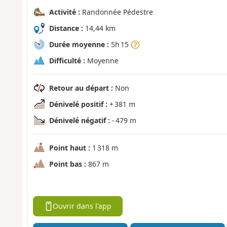
Activité :
Randonnée Pédestre
Distance :
14,44 km
Durée moyenne :
5h 15
Difficulté :
Moyenne
Retour au départ :
Non
Dénivelé positif :
+ 381 m
Dénivelé négatif :
- 479 m
Point haut :
1 318 m
Point bas :
867 m
Ouvrir dans l'app