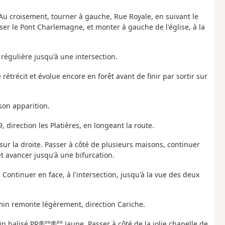
. Au croisement, tourner à gauche, Rue Royale, en suivant le
sser le Pont Charlemagne, et monter à gauche de l'église, à la
n régulière jusqu'à une intersection.
 rétrécit et évolue encore en forêt avant de finir par sortir sur
son apparition.
, direction les Platières, en longeant la route.
sur la droite. Passer à côté de plusieurs maisons, continuer
et avancer jusqu'à une bifurcation.
 Continuer en face, à l'intersection, jusqu'à la vue des deux
emin remonte légèrement, direction Cariche.
 balisé PR®°°®°° Jaune. Passer à côté de la jolie chapelle de