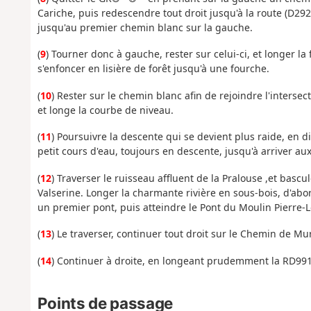
Cariche, puis redescendre tout droit jusqu'à la route (D292
jusqu'au premier chemin blanc sur la gauche.
(
9
) Tourner donc à gauche, rester sur celui-ci, et longer la
s'enfoncer en lisière de forêt jusqu'à une fourche.
(
10
) Rester sur le chemin blanc afin de rejoindre l'intersec
et longe la courbe de niveau.
(
11
) Poursuivre la descente qui se devient plus raide, en di
petit cours d'eau, toujours en descente, jusqu'à arriver au
(
12
) Traverser le ruisseau affluent de la Pralouse ,et basc
Valserine. Longer la charmante rivière en sous-bois, d'abor
un premier pont, puis atteindre le Pont du Moulin Pierre-L
(
13
) Le traverser, continuer tout droit sur le Chemin de 
(
14
) Continuer à droite, en longeant prudemment la RD991, p
Points de passage