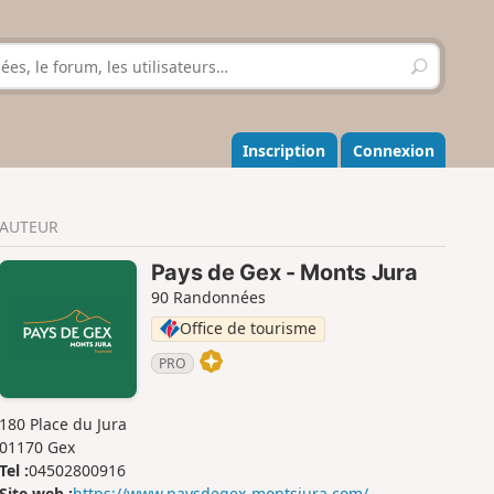
R
e
c
h
e
Inscription
Connexion
r
c
h
AUTEUR
e
r
Pays de Gex - Monts Jura
90 Randonnées
Office de tourisme
PRO
180 Place du Jura
01170 Gex
Tel :
04502800916
Site web :
https://www.paysdegex-montsjura.com/