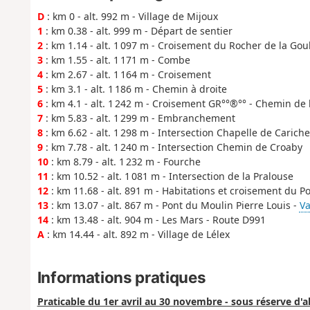
D
: km 0 - alt. 992 m - Village de Mijoux
1
: km 0.38 - alt. 999 m - Départ de sentier
2
: km 1.14 - alt. 1 097 m - Croisement du Rocher de la Gou
3
: km 1.55 - alt. 1 171 m - Combe
4
: km 2.67 - alt. 1 164 m - Croisement
5
: km 3.1 - alt. 1 186 m - Chemin à droite
6
: km 4.1 - alt. 1 242 m - Croisement GR°°®°° - Chemin de l
7
: km 5.83 - alt. 1 299 m - Embranchement
8
: km 6.62 - alt. 1 298 m - Intersection Chapelle de Cariche
9
: km 7.78 - alt. 1 240 m - Intersection Chemin de Croaby
10
: km 8.79 - alt. 1 232 m - Fourche
11
: km 10.52 - alt. 1 081 m - Intersection de la Pralouse
12
: km 11.68 - alt. 891 m - Habitations et croisement du P
13
: km 13.07 - alt. 867 m - Pont du Moulin Pierre Louis -
Va
14
: km 13.48 - alt. 904 m - Les Mars - Route D991
A
: km 14.44 - alt. 892 m - Village de Lélex
Informations pratiques
Praticable du 1er avril au 30 novembre - sous réserve d