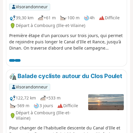
retour au point de départ n'est plus très loin.
Visorandonneur
39,30 km
+61 m
-100 m
4h
Difficile
Départ à Combourg (Ille-et-Vilaine)
Première étape d'un parcours sur trois jours, qui permet
de rejoindre puis longer le Canal d'Ille et Rance, jusqu'à
Dinan. On traverse d'abord une belle campagne
bocagère avant d'aborder la voie d'eau. En suivant le
halage, on apprécie ce beau canal doté d'une
magnifique voute végétale, puis après la confluence avec
la Rance, c'est un parcours plus sauvage qui se faufile
Balade cycliste autour du Clos Poulet
dans le relief, juste avant Dinan. Cette étape ne présente
aucune difficulté, puisqu'elle suit essentiellement le fil
Visorandonneur
de l'eau, à l'exception de la montée à Dinan, si votre lieu
de résidence l'exige.
122,72 km
+533 m
-569 m
3 jours
Difficile
Départ à Combourg (Ille-et-
Vilaine)
Pour changer de l'habituelle descente du Canal d'Ille et