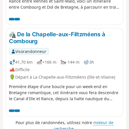
Rance entre Rennes et Saint-Malo, voici un itinéraire
entre Combourg et Dol de Bretagne, à parcourir en trois
étapes. Dinan, Paramé, et Dol sont les points à rallier
pour savourer les charmes de la Bretagne romantique,
pays cher à Châteaubriand. On découvre ainsi la partie
septentrionale du canal, la Rance maritime, la cité
De la Chapelle-aux-Filtzméens à
corsaire de Saint-Malo, la partie orientale de la Côte
Combourg
d’Émeraude, pour terminer au pied de la cathédrale
Saint-Samson de Dol, après avoir traversé les marais qui
Visorandonneur
précèdent le Mont Saint-Michel.
41,70 km
+166 m
-144 m
3h
Difficile
Départ à La Chapelle-aux-Filtzméens (Ille-et-Vilaine)
Première étape d'une boucle pour un week-end en
Bretagne romantique, cet itinéraire vous fera descendre
le Canal d'Ille et Rance, depuis la halte nautique du
Village jusqu'à la confluence avec la Rance, puis revenir
vers Combourg par les hauteurs qui dépassent à peine
la voie d'eau. Après Évran, les manoirs et châteaux se
Pour plus de randonnées, utilisez notre
moteur de
succèdent à travers une belle campagne vallonnée au
recherche
.
riche bocage.