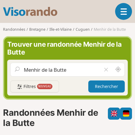
V
O
i
u
s
v
o
Randonnées
Bretagne
Ille-et-Vilaine
Cuguen
Menhir de la Butte
r
r
i
a
Trouver une randonnée Menhir de la
r
n
Butte
l
d
a
o
n
A
V
a
u
i
v
t
d
i
Filtres
Rechercher
NOUVEAU
o
e
g
u
r
a
r
l
t
d
e
i
Randonnées Menhir de
e
c
o
m
h
la Butte
n
o
a
i
m