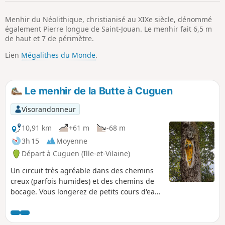
p
Menhir du Néolithique, christianisé au XIXe siècle, dénommé
également Pierre longue de Saint-Jouan. Le menhir fait 6,5 m
de haut et 7 de périmètre.
Lien
Mégalithes du Monde
.
Le menhir de la Butte à Cuguen
Visorandonneur
10,91 km
+61 m
-68 m
3h 15
Moyenne
Départ à Cuguen (Ille-et-Vilaine)
Un circuit très agréable dans des chemins
creux (parfois humides) et des chemins de
bocage. Vous longerez de petits cours d'eau
avec le bruit incessant des clapotis quand ils
traversent une zone de cailloux. Point
d'orgue de cette randonnée : le menhir de la