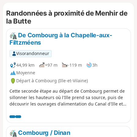
Butte.
Randonnées à proximité de Menhir de
la Butte
De Combourg à la Chapelle-aux-
Filtzméens
Visorandonneur
44,99 km
+97 m
-119 m
3h
Moyenne
Départ à Combourg (Ille-et-Vilaine)
Cette seconde étape au départ de Combourg permet de
sillonner les hauteurs où l'Ille prend sa source, puis de
découvrir les ouvrages d'alimentation du Canal d'Ille et
Rance, et en particulier la Rigole du Boulet et l'étang
dont elle est issue. On retrouve ensuite le canal à
Montreuil-sur-Ille. Il suffit alors de remonter quelques
écluses pour atteindre le bief de partage puis
Combourg / Dinan
l'impressionnante échelle des onze écluses de Hédé. Le