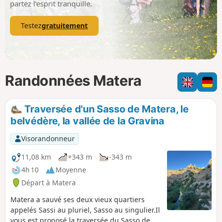
partez l’esprit tranquille.
Testez
gratuitement
Randonnées Matera
Traversée d'un Sasso de Matera, le
belvédère, la vallée de la Gravina
Visorandonneur
11,08 km
+343 m
-343 m
4h 10
Moyenne
Départ à Matera
Matera a sauvé ses deux vieux quartiers
appelés Sassi au pluriel, Sasso au singulier.Il
vous est proposé la traversée du Sasso de