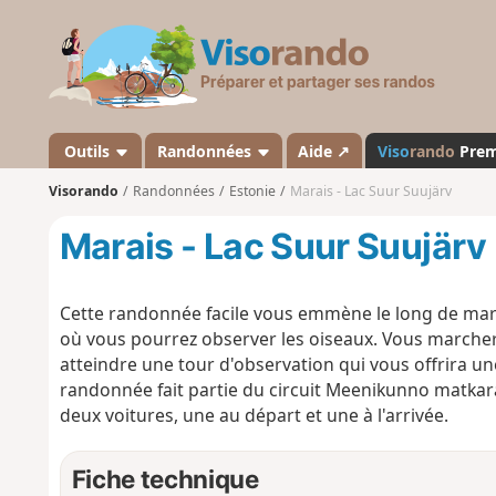
V
i
s
o
r
a
Outils
Randonnées
Aide ↗
Viso
rando
Pre
n
Visorando
Randonnées
Estonie
Marais - Lac Suur Suujärv
d
o
Marais - Lac Suur Suujärv
Cette randonnée facile vous emmène le long de mara
où vous pourrez observer les oiseaux. Vous marcher
atteindre une tour d'observation qui vous offrira une
randonnée fait partie du circuit Meenikunno matkara
deux voitures, une au départ et une à l'arrivée.
Fiche technique