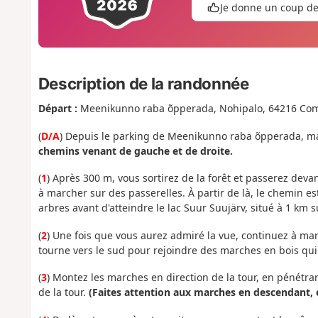
Je donne un coup d
Description de la randonnée
Départ :
Meenikunno raba õpperada, Nohipalo, 64216 Comt
(
D/A
) Depuis le parking de Meenikunno raba õpperada, mar
chemins venant de gauche et de droite.
(
1
) Après 300 m, vous sortirez de la forêt et passerez dev
à marcher sur des passerelles. À partir de là, le chemin e
arbres avant d'atteindre le lac Suur Suujärv, situé à 1 km s
(
2
) Une fois que vous aurez admiré la vue, continuez à march
tourne vers le sud pour rejoindre des marches en bois qui
(
3
) Montez les marches en direction de la tour, en pénétra
de la tour.
(Faites attention aux marches en descendant, el