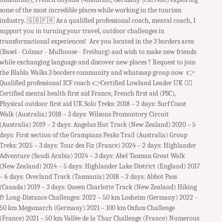
some of the most incredible places while working in the tourism
industry. ​ 🇬🇧🇫🇷 As a qualified professional coach, mental coach, I
support you in turning your travel, outdoor challenges in
transformational experiences! Are you located in the 3 borders area
(Basel - Colmar - Mulhouse - Freiburg) and wish to make new friends
while exchanging language and discover new places ? Request to join
the Blabla Walks 3 borders community and whatsaap group now 👉
Qualified professional ICF coach 👉Certified Lowland Leader UK 👉🏻
Certified mental health first aid France, French first aid (PSC),
Physical outdoor first aid UK Solo Treks: 2018 – 2 days: Surf Coast
Walk (Australia) 2018 – 3 days: Wilsons Promontory Circuit
(Australia) 2019 – 2 days: Angelus Hut Track (New Zealand) 2020 – 5
days: First section of the Grampians Peaks Trail (Australia) Group
Treks: 2025 – 3 days: Tour des Fiz (France) 2024 – 2 days: Highlander
Adventure (Saudi Arabia) 2024 – 3 days: Abel Tasman Great Walk
(New Zealand) 2024 – 5 days: Highlander Lake District (England) 2017
– 6 days: Overland Track (Tasmania) 2018 – 2 days: Abbot Pass
(Canada) 2019 – 3 days: Queen Charlotte Track (New Zealand) Hiking
& Long-Distance Challenges: 2022 – 50 km Losheim (Germany) 2022 –
50 km Megamarch (Germany) 2021 – 100 km Oxfam Challenge
(France) 2021 – 50 km Vallée de la Thur Challenge (France) Numerous