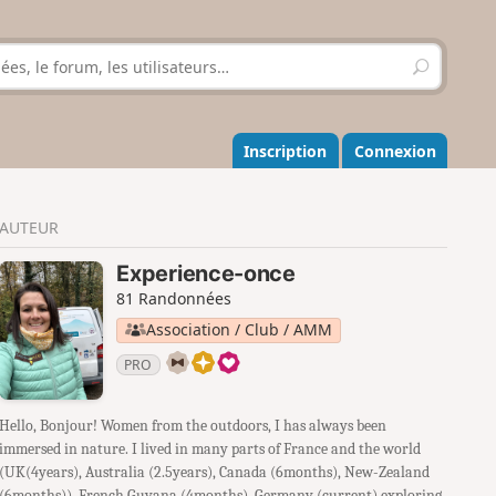
R
e
c
h
e
Inscription
Connexion
r
c
h
AUTEUR
e
r
Experience-once
81 Randonnées
Association / Club / AMM
PRO
Hello, Bonjour! Women from the outdoors, I has always been
immersed in nature. I lived in many parts of France and the world
(UK(4years), Australia (2.5years), Canada (6months), New-Zealand
(6months)), French Guyana (4months), Germany (current) exploring