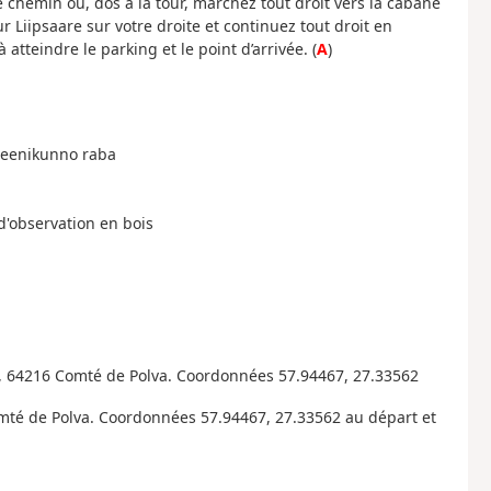
 chemin ou, dos à la tour, marchez tout droit vers la cabane
 Liipsaare sur votre droite et continuez tout droit en
tteindre le parking et le point d’arrivée. (
A
)
 Meenikunno raba
 d'observation en bois
 64216 Comté de Polva. Coordonnées 57.94467, 27.33562
té de Polva. Coordonnées 57.94467, 27.33562 au départ et