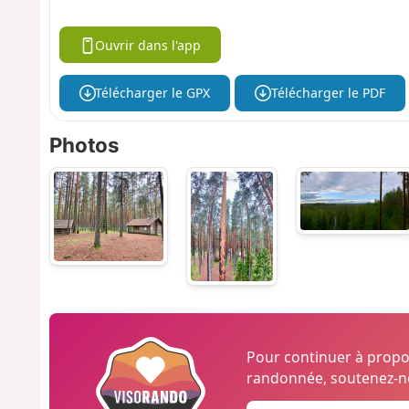
Ouvrir dans l'app
Télécharger le GPX
Télécharger le PDF
Photos
Pour continuer à prop
randonnée, soutenez-no