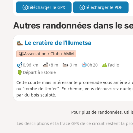
Télécharger le GPX
Télécharger le PDF
Autres randonnées dans le s
Le cratère de l'Illumetsa
Association / Club / AMM
0,96 km
+8 m
-9 m
0h 20
Facile
Départ à Estonie
Cette courte mais intéressante promenade vous amène à 
ou "tombe de l'enfer". En chemin, vous découvrirez quelque
par du bois sculpté.
Pour plus de randonnées, util
Les descriptions et la trace GPS de ce circuit restent la pr