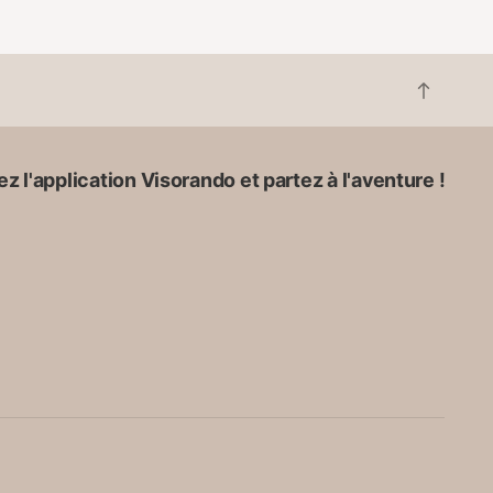
R
e
t
o
z l'application Visorando et partez à l'aventure !
u
r
e
n
h
a
u
t