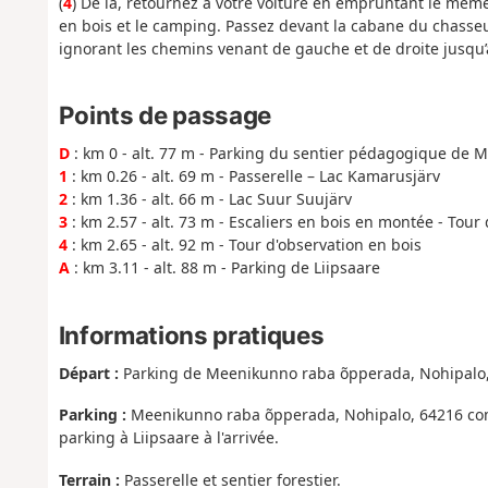
(
4
) De là, retournez à votre voiture en empruntant le même
en bois et le camping. Passez devant la cabane du chasseur
ignorant les chemins venant de gauche et de droite jusqu’à a
Points de passage
D
: km 0 - alt. 77 m - Parking du sentier pédagogique de
1
: km 0.26 - alt. 69 m - Passerelle – Lac Kamarusjärv
2
: km 1.36 - alt. 66 m - Lac Suur Suujärv
3
: km 2.57 - alt. 73 m - Escaliers en bois en montée - Tour
4
: km 2.65 - alt. 92 m - Tour d'observation en bois
A
: km 3.11 - alt. 88 m - Parking de Liipsaare
Informations pratiques
Départ :
Parking de Meenikunno raba õpperada, Nohipalo,
Parking :
Meenikunno raba õpperada, Nohipalo, 64216 com
parking à Liipsaare à l'arrivée.
Terrain :
Passerelle et sentier forestier.