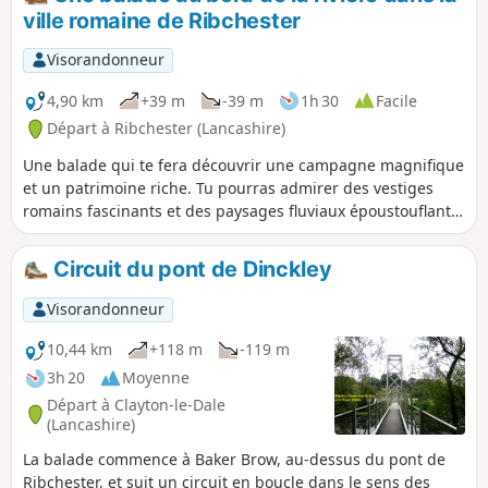
ville romaine de Ribchester
Visorandonneur
4,90 km
+39 m
-39 m
1h 30
Facile
Départ à Ribchester (Lancashire)
Une balade qui te fera découvrir une campagne magnifique
et un patrimoine riche. Tu pourras admirer des vestiges
romains fascinants et des paysages fluviaux époustouflants,
notamment la vue sur la magnifique colline de Pendle Hill,
avant de te faire accueillir chaleureusement par le White
Circuit du pont de Dinckley
Bull à ton retour.
Visorandonneur
10,44 km
+118 m
-119 m
3h 20
Moyenne
Départ à Clayton-le-Dale
(Lancashire)
La balade commence à Baker Brow, au-dessus du pont de
Ribchester, et suit un circuit en boucle dans le sens des