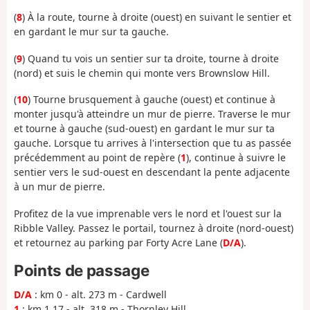
(
8
) À la route, tourne à droite (ouest) en suivant le sentier et
en gardant le mur sur ta gauche.
(
9
) Quand tu vois un sentier sur ta droite, tourne à droite
(nord) et suis le chemin qui monte vers Brownslow Hill.
(
10
) Tourne brusquement à gauche (ouest) et continue à
monter jusqu'à atteindre un mur de pierre. Traverse le mur
et tourne à gauche (sud-ouest) en gardant le mur sur ta
gauche. Lorsque tu arrives à l'intersection que tu as passée
précédemment au point de repère (
1
), continue à suivre le
sentier vers le sud-ouest en descendant la pente adjacente
à un mur de pierre.
Profitez de la vue imprenable vers le nord et l'ouest sur la
Ribble Valley. Passez le portail, tournez à droite (nord-ouest)
et retournez au parking par Forty Acre Lane (
D/A
).
Points de passage
D/A
: km 0 - alt. 273 m - Cardwell
1
: km 1.17 - alt. 318 m - Thornley Hill