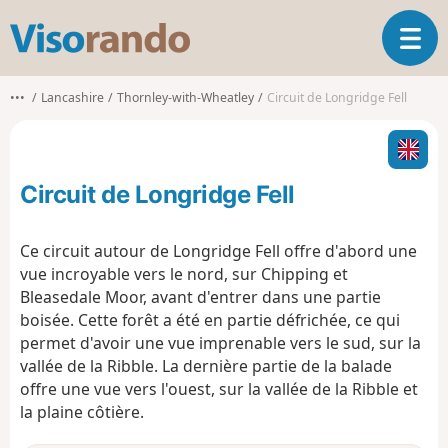
V
O
i
u
s
v
o
•••
Lancashire
Thornley-with-Wheatley
Circuit de Longridge Fell
r
r
i
a
r
n
l
d
Circuit de Longridge Fell
a
o
n
a
Ce circuit autour de Longridge Fell offre d'abord une
v
vue incroyable vers le nord, sur Chipping et
i
Bleasedale Moor, avant d'entrer dans une partie
g
boisée. Cette forêt a été en partie défrichée, ce qui
a
t
permet d'avoir une vue imprenable vers le sud, sur la
i
vallée de la Ribble. La dernière partie de la balade
o
offre une vue vers l'ouest, sur la vallée de la Ribble et
n
la plaine côtière.