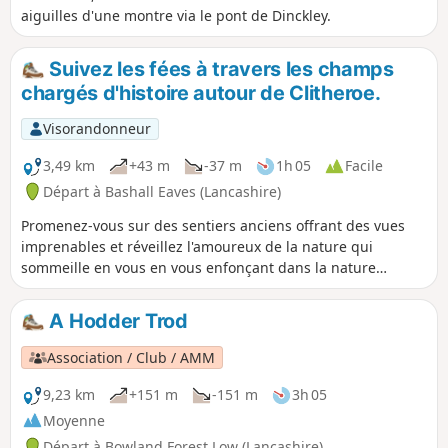
aiguilles d'une montre via le pont de Dinckley.
Suivez les fées à travers les champs
chargés d'histoire autour de Clitheroe.
Visorandonneur
3,49 km
+43 m
-37 m
1h 05
Facile
Départ à Bashall Eaves (Lancashire)
Promenez-vous sur des sentiers anciens offrant des vues
imprenables et réveillez l'amoureux de la nature qui
sommeille en vous en vous enfonçant dans la nature
sauvage.
A Hodder Trod
Association / Club / AMM
9,23 km
+151 m
-151 m
3h 05
Moyenne
Départ à Bowland Forest Low (Lancashire)