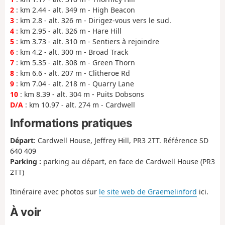
2
: km 2.44 - alt. 349 m - High Beacon
3
: km 2.8 - alt. 326 m - Dirigez-vous vers le sud.
4
: km 2.95 - alt. 326 m - Hare Hill
5
: km 3.73 - alt. 310 m - Sentiers à rejoindre
6
: km 4.2 - alt. 300 m - Broad Track
7
: km 5.35 - alt. 308 m - Green Thorn
8
: km 6.6 - alt. 207 m - Clitheroe Rd
9
: km 7.04 - alt. 218 m - Quarry Lane
10
: km 8.39 - alt. 304 m - Puits Dobsons
D/A
: km 10.97 - alt. 274 m - Cardwell
Informations pratiques
Départ
: Cardwell House, Jeffrey Hill, PR3 2TT. Référence SD
640 409
Parking :
parking au départ, en face de Cardwell House (PR3
2TT)
Itinéraire avec photos sur
le site web de Graemelinford
ici.
À voir