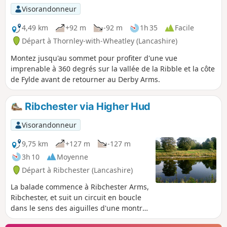
Visorandonneur
4,49 km
+92 m
-92 m
1h 35
Facile
Départ à Thornley-with-Wheatley (Lancashire)
Montez jusqu'au sommet pour profiter d'une vue
imprenable à 360 degrés sur la vallée de la Ribble et la côte
de Fylde avant de retourner au Derby Arms.
Ribchester via Higher Hud
Visorandonneur
9,75 km
+127 m
-127 m
3h 10
Moyenne
Départ à Ribchester (Lancashire)
La balade commence à Ribchester Arms,
Ribchester, et suit un circuit en boucle
dans le sens des aiguilles d'une montre
via Duddle Wood, Higher Hud et la