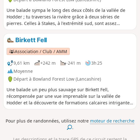
Une balade sympa le long des deux côtés de la vallée de
Hodder ; tu traverses la rivière grâce à deux séries de
pierres. Celles à Stakes, à l'extrémité sud, sont assez
inégales et, au moment où on a écrit cet article en 2015,
l'une d'elles était délogée, ce qui obligeait à faire un petit
Birkett Fell
saut d'environ un mètre ; les deux séries peuvent être
impraticables quand la rivière est haute (des détours sont
Association / Club / AMM
possibles). Les chemins de campagne peuvent être boueux.
9,61 km
+242 m
-241 m
3h 25
Moyenne
Départ à Bowland Forest Low (Lancashire)
Une balade un peu plus sauvage sur Birkett Fell,
récompensée par une vue imprenable sur la vallée de
Hodder et la découverte de formations calcaires intrigantes.
Il y a deux montées modérées ; la lande peut être désolée
par mauvais temps et les sentiers peuvent être difficiles à
Pour plus de randonnées, utilisez notre
moteur de recherche
distinguer et boueux par endroits.
.
Les descriptions et la trace GPS de ce circuit restent la