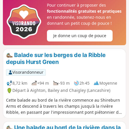
rivière Ribble.
Pour continuer à proposer des
fonctionnalités gratuites et pratiques
en randonnée, soutenez-nous en
donnant un petit coup de pouce !
Je donne un coup de pouce
Balade sur les berges de la Ribble
depuis Hurst Green
Visorandonneur
8,72 km
+94 m
-93 m
2h 45
Moyenne
Départ à Aighton, Bailey and Chaigley (Lancashire)
Cette balade au bord de la rivière commence au Shireburn
Arms et descend à travers les champs jusqu'à la rivière
Ribble, en passant par l'impressionnant pont piétonnier de
Dinkley, puis en suivant la rivière vers Ribchester, avant de
revenir par les bois et les pâturages jusqu'à Hurst Green.
Une balade au bord de la rivière dans la