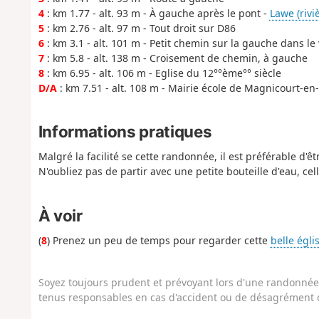
4
: km 1.77 - alt. 93 m - À gauche après le pont -
Lawe (riviè
5
: km 2.76 - alt. 97 m - Tout droit sur D86
6
: km 3.1 - alt. 101 m - Petit chemin sur la gauche dans le
7
: km 5.8 - alt. 138 m - Croisement de chemin, à gauche
8
: km 6.95 - alt. 106 m - Eglise du 12°°ème°° siècle
D/A
: km 7.51 - alt. 108 m - Mairie école de Magnicourt-e
Informations pratiques
Malgré la facilité se cette randonnée, il est préférable d'ê
N'oubliez pas de partir avec une petite bouteille d'eau, cel
À voir
(
8
) Prenez un peu de temps pour regarder cette
belle égli
Soyez toujours prudent et prévoyant lors d'une randonnée. 
tenus responsables en cas d'accident ou de désagrément q