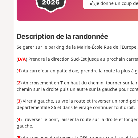
Je donne un coup d
Description de la randonnée
Se garer sur le parking de la Mairie-École Rue de l'Europe.
(
D/A
) Prendre la direction Sud-Est jusqu'au prochain carre
(
1
) Au carrefour en patte d'oie, prendre la route la plus 
(
2
) An croisement en T en haut du chemin, tourner sur la 
chemin sur la droite puis un autre sur la gauche pour con
(
3
) Virer à gauche, suivre la route et traverser un rond-poi
départementale 86 et dans le virage continuer tout droit.
(
4
) Traverser le pont, laisser la route sur la droite et long
gauche.
(
5
) Au croisement retrouver la D86, prendre en face et la 