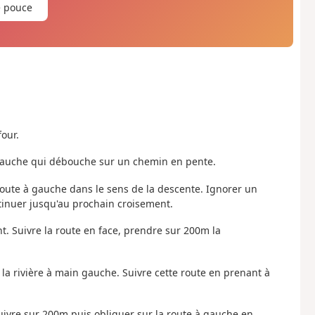
e pouce
four.
à gauche qui débouche sur un chemin en pente.
route à gauche dans le sens de la descente. Ignorer un
tinuer jusqu'au prochain croisement.
nt. Suivre la route en face, prendre sur 200m la
er la rivière à main gauche. Suivre cette route en prenant à
suivre sur 200m puis obliquer sur la route à gauche en