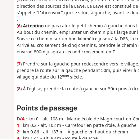
direction des sources de la Lawe. La Lawe est constitué de
s'appelle "L'abreuvoir" qui se situe, à gauche, avant le de
.
(
6
)
Attention
ne pas rater le petit chemin à gauche dans le
Au bout du chemin, emprunter un chemin plus large sur la
Suivre ce chemin sur un bon kilomètre jusqu'à la D83, la tra
Arrivé au croisement de cinq chemins, prendre le chemin de
environ 800m jusqu'au second croisement en T.
(
7
) Prendre sur la gauche pour redescendre vers le village. 
prendre la route sur la gauche pendant 50m, puis virer à dr
ème
village qui date du 12
siècle.
(
8
) À l'église, prendre la route à gauche sur 50m puis à droi
Points de passage
D/A
: km 0 - alt. 108 m - Mairie école de Magnicourt-en-C
1
: km 0.2 - alt. 102 m - Carrefour en patte d'oie, à gauche
2
: km 0.86 - alt. 137 m - À gauche en haut du chemin
3
: km 1.41 - alt. 93 m - Route à gauche