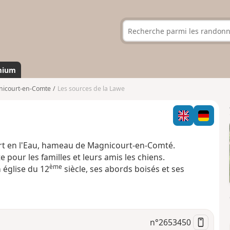
mium
icourt-en-Comte
Les sources de la Lawe
urt en l'Eau, hameau de Magnicourt-en-Comté.
 pour les familles et leurs amis les chiens.
ème
 église du 12
siècle, ses abords boisés et ses
n°
2653450