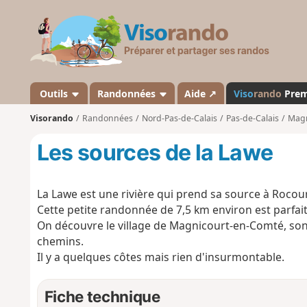
V
i
s
o
r
a
Outils
Randonnées
Aide ↗
Viso
rando
Pre
n
Visorando
Randonnées
Nord-Pas-de-Calais
Pas-de-Calais
Magn
d
o
Les sources de la Lawe
La Lawe est une rivière qui prend sa source à Roco
Cette petite randonnée de 7,5 km environ est parfaite
On découvre le village de Magnicourt-en-Comté, son
chemins.
Il y a quelques côtes mais rien d'insurmontable.
Fiche technique