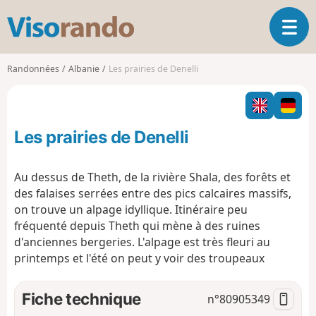
V
O
i
u
s
v
o
Randonnées
Albanie
Les prairies de Denelli
r
r
i
a
r
n
l
d
Les prairies de Denelli
a
o
n
a
Au dessus de Theth, de la rivière Shala, des forêts et
v
des falaises serrées entre des pics calcaires massifs,
i
on trouve un alpage idyllique. Itinéraire peu
g
fréquenté depuis Theth qui mène à des ruines
a
t
d'anciennes bergeries. L'alpage est très fleuri au
i
printemps et l'été on peut y voir des troupeaux
o
n
Fiche technique
n°
80905349