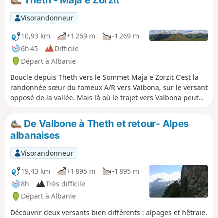
Visorandonneur
10,93 km
+1 269 m
-1 269 m
6h 45
Difficile
Départ à Albanie
Boucle depuis Theth vers le Sommet Maja e Zorzit C'est la
randonnée sœur du fameux A/R vers Valbona, sur le versant
opposé de la vallée. Mais là où le trajet vers Valbona peut
présenter le défaut d'être principalement en forêt avec un
unique point de vue au sommet, cette boucle de difficulté
De Valbone à Theth et retour- Alpes
équivalente est bien moins fréquentée et offre surtout de
albanaises
nombreux et différents points de vue sur la vallée de Theth
au Nord, de Shala au Sud, et sur les massifs de l'Ukut et
Visorandonneur
vallée de Bogë à l'Ouest, ainsi que la cascade Grunas à l'Est.
Prévoir un minimum de 6h environ avec quelques pauses.
19,43 km
+1 895 m
-1 895 m
L'ascension ne présente pas d'enjeux techniques
8h
Très difficile
particuliers, et permet à chacun d'adapter son rythme
Départ à Albanie
(attention : l'itinéraire inverse suppose en revanche une
descente technique !). L'itinéraire retour en descente peut
Découvrir deux versants bien différents : alpages et hêtraie.