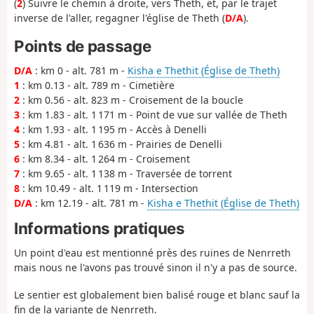
(
2
) Suivre le chemin à droite, vers Theth, et, par le trajet
inverse de l'aller, regagner l'église de Theth (
D/A
).
Points de passage
D/A
: km 0 - alt. 781 m -
Kisha e Thethit (Église de Theth)
1
: km 0.13 - alt. 789 m - Cimetière
2
: km 0.56 - alt. 823 m - Croisement de la boucle
3
: km 1.83 - alt. 1 171 m - Point de vue sur vallée de Theth
4
: km 1.93 - alt. 1 195 m - Accès à Denelli
5
: km 4.81 - alt. 1 636 m - Prairies de Denelli
6
: km 8.34 - alt. 1 264 m - Croisement
7
: km 9.65 - alt. 1 138 m - Traversée de torrent
8
: km 10.49 - alt. 1 119 m - Intersection
D/A
: km 12.19 - alt. 781 m -
Kisha e Thethit (Église de Theth)
Informations pratiques
Un point d'eau est mentionné près des ruines de Nenrreth
mais nous ne l'avons pas trouvé sinon il n'y a pas de source.
Le sentier est globalement bien balisé rouge et blanc sauf la
fin de la variante de Nenrreth.