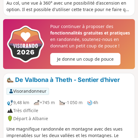
être facilement court-circuité ou allongé en fonction de
Au col, une vue à 360° avec une possibilité d'ascension en
l'état de forme, étant proche de la route qui reste peu
option. Il est possible d'utiliser cette trace pour ne faire que
fréquentée.
l'aller de Valbone à Theth ou l'inverse, comme le font
habituellement les randonneurs qui, parfois, louent des
Pour continuer à proposer des
chevaux pour porter leurs sacs. La randonnée est difficile si
fonctionnalités gratuites et pratiques
l'on fait l'aller retour à cause de la distance mais ne
en randonnée, soutenez-nous en
présente aucune difficulté technique ni d'itinéraire.
donnant un petit coup de pouce !
Je donne un coup de pouce
De Valbona à Theth - Sentier d'hiver
Visorandonneur
9,48 km
+745 m
-1 050 m
4h
Très difficile
Départ à Albanie
Une magnifique randonnée en montagne avec des vues
imprenables sur les deux vallées et les montagnes. Le