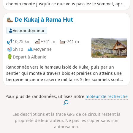
chemin monte jusqu’à ce que vous passiez le sommet, après
quoi ce n’est plus que de la descente (moitié chemin de
terre, moitié terrain rocheux). Vous apercevrez peut-être
De Kukaj à Rama Hut
des vaches, des chevaux et des ânes dans la deuxième
moitié du parcours.
Visorandonneur
10,75 km
+741 m
-741 m
5h 10
Moyenne
Départ à Albanie
Randonnée vers le hameau isolé de Kukaj puis par un
sentier qui monte à travers bois et prairies on atteins une
bergerie ancienne caserne militaire. Si les sommets sont
dégagés il est possible de poursuivre l'ascension d'un
ancien passage à la frontière monténégrine pour profiter
Pour plus de randonnées, utilisez notre
moteur de recherche
de vues spectaculaires sur la chaîne de montagne appelée
.
"Prokletje "
Les descriptions et la trace GPS de ce circuit restent la
propriété de leur auteur. Ne pas les copier sans son
autorisation.