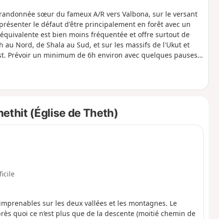
a randonnée sœur du fameux A/R vers Valbona, sur le versant
 présenter le défaut d'être principalement en forêt avec un
 équivalente est bien moins fréquentée et offre surtout de
h au Nord, de Shala au Sud, et sur les massifs de l'Ukut et
'Est. Prévoir un minimum de 6h environ avec quelques pauses.
rs, et permet à chacun d'adapter son rythme (attention :
nique !). L'itinéraire retour en descente peut être facilement
tant proche de la route qui reste peu fréquentée.
ethit (Église de Theth)
ficile
prenables sur les deux vallées et les montagnes. Le
ès quoi ce n’est plus que de la descente (moitié chemin de