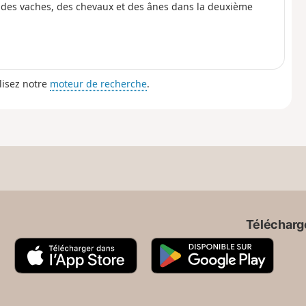
e des vaches, des chevaux et des ânes dans la deuxième
lisez notre
moteur de recherche
.
Télécharge
A
G
p
o
p
o
S
g
t
l