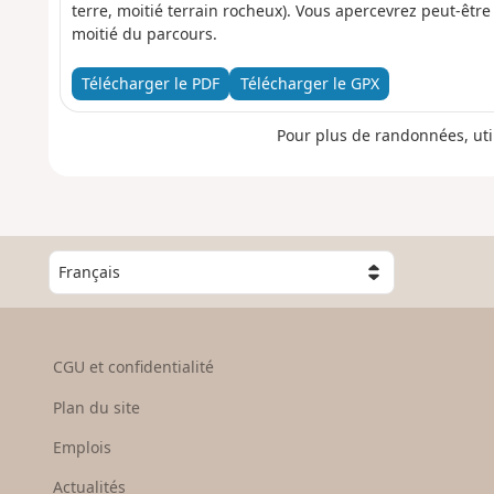
terre, moitié terrain rocheux). Vous apercevrez peut-êtr
moitié du parcours.
Télécharger le PDF
Télécharger le GPX
Pour plus de randonnées, uti
C
h
o
i
s
CGU et confidentialité
i
s
Plan du site
s
e
Emplois
z
Actualités
u