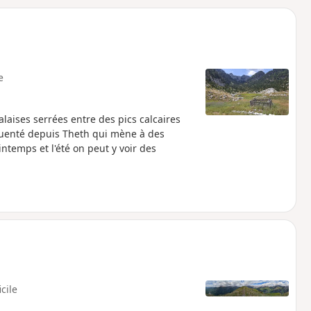
o
a
i
m
p
e
alaises serrées entre des pics calcaires
équenté depuis Theth qui mène à des
intemps et l'été on peut y voir des
icile