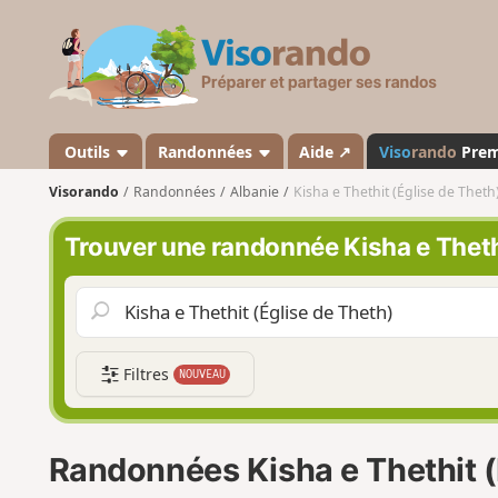
V
i
s
o
r
a
Outils
Randonnées
Aide ↗
Viso
rando
Pre
n
Visorando
Randonnées
Albanie
Kisha e Thethit (Église de Theth
d
o
Trouver une randonnée Kisha e Theth
Filtres
NOUVEAU
Randonnées Kisha e Thethit (