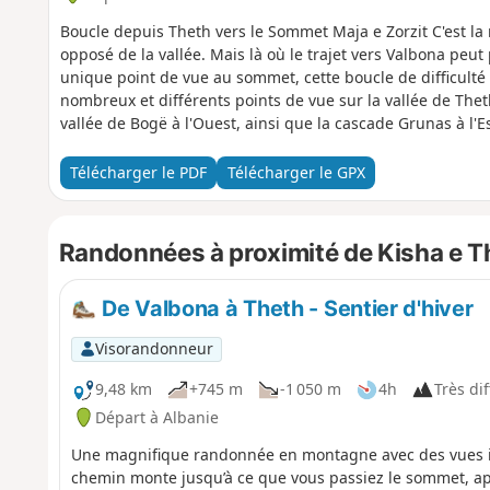
Boucle depuis Theth vers le Sommet Maja e Zorzit C'est l
opposé de la vallée. Mais là où le trajet vers Valbona peut
unique point de vue au sommet, cette boucle de difficulté
nombreux et différents points de vue sur la vallée de Thet
vallée de Bogë à l'Ouest, ainsi que la cascade Grunas à l
L'ascension ne présente pas d'enjeux techniques particulie
l'itinéraire inverse suppose en revanche une descente tech
Télécharger le PDF
Télécharger le GPX
court-circuité ou allongé en fonction de l'état de forme, é
Randonnées à proximité de Kisha e Th
De Valbona à Theth - Sentier d'hiver
Visorandonneur
9,48 km
+745 m
-1 050 m
4h
Très dif
Départ à Albanie
Une magnifique randonnée en montagne avec des vues im
chemin monte jusqu’à ce que vous passiez le sommet, apr