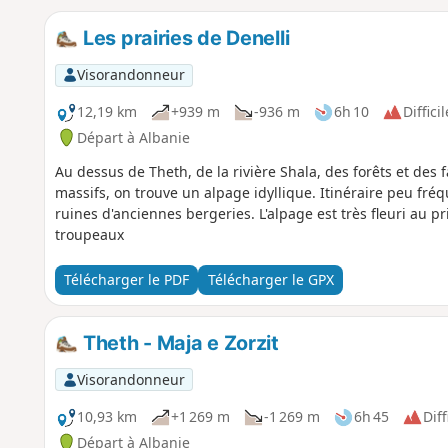
Les prairies de Denelli
Visorandonneur
12,19 km
+939 m
-936 m
6h 10
Difficil
Départ à Albanie
Au dessus de Theth, de la rivière Shala, des forêts et des f
massifs, on trouve un alpage idyllique. Itinéraire peu fr
ruines d'anciennes bergeries. L'alpage est très fleuri au pr
troupeaux
Télécharger le PDF
Télécharger le GPX
Theth - Maja e Zorzit
Visorandonneur
10,93 km
+1 269 m
-1 269 m
6h 45
Diff
Départ à Albanie