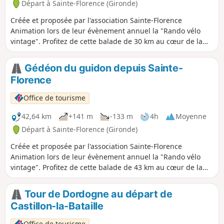
européenne, la Scandibérique. Pédaler à travers des
Départ à Sainte-Florence (Gironde)
paysages bucoliques, et profiter de l'air pur, tout en
Créée et proposée par l'association Sainte-Florence
savourant l'émerveillement de chaque instant.
Animation lors de leur évènement annuel la "Rando vélo
vintage". Profitez de cette balade de 30 km au cœur de la
nature, entre coteaux et rivière pour (re)découvrir nos
paysages locaux.
Gédéon du guidon depuis Sainte-
Florence
Office de tourisme
42,64 km
+141 m
-133 m
4h
Moyenne
Départ à Sainte-Florence (Gironde)
Créée et proposée par l'association Sainte-Florence
Animation lors de leur évènement annuel la "Rando vélo
vintage". Profitez de cette balade de 43 km au cœur de la
nature, entre coteaux et rivière pour (re)découvrir nos
paysages locaux.
Tour de Dordogne au départ de
Castillon-la-Bataille
Office de tourisme