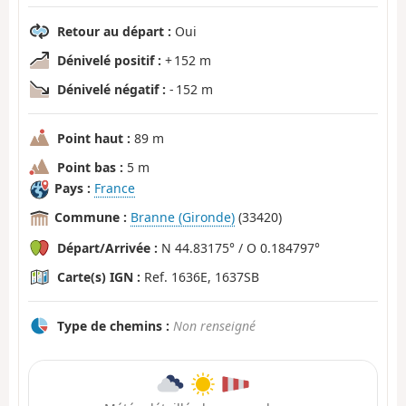
Retour au départ :
Oui
Dénivelé positif :
+ 152 m
Dénivelé négatif :
- 152 m
Point haut :
89 m
Point bas :
5 m
Pays :
France
Commune :
Branne (Gironde)
(33420)
Départ/Arrivée :
N 44.83175° / O 0.184797°
Carte(s) IGN :
Ref. 1636E, 1637SB
Type de chemins :
Non renseigné