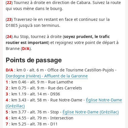
(
22
) Tournez à droite en direction de Cabara. Suivez la route
qui vous mène dans le bourg.
(
23
) Traversez-le en restant en face et continuez sur la
D18E5 jusqu'à son terminus.
(
24
) Au Stop, tournez à droite (
soyez prudent, le trafic
routier est important
) et rejoignez votre point de départ à
Branne (
D/A
).
Points de passage
D/A
: km 0 - alt. 6 m - Office de Tourisme Castillon-Pujols -
Dordogne (rivière) - Affluent de la Garonne
1
: km 0.46 - alt. 9 m - Rue Lamothe
2
: km 0.75 - alt. 9 m - Rue des Carrelets
3
: km 1.19 - alt. 14 m - D936
4
: km 3.43 - alt. 58 m - Rue Notre-Dame -
Église Notre-Dame
(Grézillac)
5
: km 3.77 - alt. 76 m - Stop -
Église Notre-Dame (Grézillac)
6
: km 4.55 - alt. 79 m - Intersection
7
: km 5.25 - alt. 78 m - D11