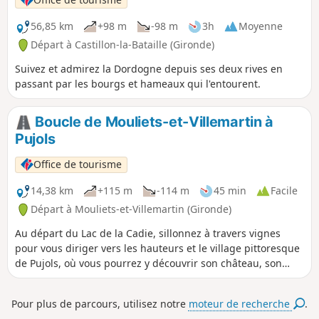
56,85 km
+98 m
-98 m
3h
Moyenne
Départ à Castillon-la-Bataille (Gironde)
Suivez et admirez la Dordogne depuis ses deux rives en
passant par les bourgs et hameaux qui l'entourent.
Boucle de Mouliets-et-Villemartin à
Pujols
Office de tourisme
14,38 km
+115 m
-114 m
45 min
Facile
Départ à Mouliets-et-Villemartin (Gironde)
Au départ du Lac de la Cadie, sillonnez à travers vignes
pour vous diriger vers les hauteurs et le village pittoresque
de Pujols, où vous pourrez y découvrir son château, son
église et son patrimoine.
Pour plus de parcours, utilisez notre
moteur de recherche
.