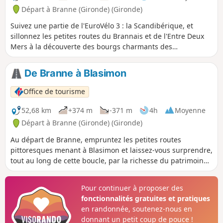
Départ à Branne (Gironde) (Gironde)
Suivez une partie de l'EuroVélo 3 : la Scandibérique, et
sillonnez les petites routes du Brannais et de l'Entre Deux
Mers à la découverte des bourgs charmants des
communes, leurs hameaux et du patrimoine local.
De Branne à Blasimon
Office de tourisme
52,68 km
+374 m
-371 m
4h
Moyenne
Départ à Branne (Gironde) (Gironde)
Au départ de Branne, empruntez les petites routes
pittoresques menant à Blasimon et laissez-vous surprendre,
tout au long de cette boucle, par la richesse du patrimoine
local et des points de vue depuis les coteaux.
Pour continuer à proposer des
fonctionnalités gratuites et pratiques
en randonnée, soutenez-nous en
donnant un petit coup de pouce !