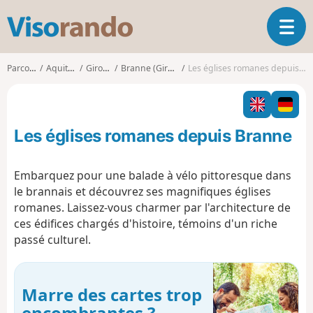
V
O
i
u
s
v
o
Parcours
Aquitaine
Gironde
Branne (Gironde)
Les églises romanes depuis Branne
r
r
i
a
r
n
l
d
Les églises romanes depuis Branne
a
o
n
a
Embarquez pour une balade à vélo pittoresque dans
v
le brannais et découvrez ses magnifiques églises
i
romanes. Laissez-vous charmer par l'architecture de
g
ces édifices chargés d'histoire, témoins d'un riche
a
t
passé culturel.
i
o
n
Marre des cartes trop
encombrantes ?