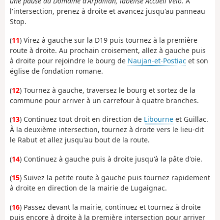
une pause au Domaine d'Arpaillan, labélisé Accueil Vélo.
À
l'intersection, prenez à droite et avancez jusqu'au panneau
Stop.
(
11
) Virez à gauche sur la D19 puis tournez à la première
route à droite. Au prochain croisement, allez à gauche puis
à droite pour rejoindre le bourg de
Naujan-et-Postiac
et son
église de fondation romane.
(
12
) Tournez à gauche, traversez le bourg et sortez de la
commune pour arriver à un carrefour à quatre branches.
(
13
) Continuez tout droit en direction de
Libourne
et Guillac.
À la deuxième intersection, tournez à droite vers le lieu-dit
le Rabut et allez jusqu'au bout de la route.
(
14
) Continuez à gauche puis à droite jusqu'à la pâte d'oie.
(
15
) Suivez la petite route à gauche puis tournez rapidement
à droite en direction de la mairie de Lugaignac.
(
16
) Passez devant la mairie, continuez et tournez à droite
puis encore à droite à la première intersection pour arriver