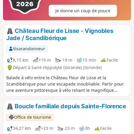
Je donne un coup de pouce
Château Fleur de Lisse - Vignobles
Jade / Scandibérique
Visorandonneur
8,15 km
+19 m
-19 m
15 min
Facile
Départ à Saint-Hippolyte (Gironde) (Gironde)
Balade à vélo entre le Château Fleur de Lisse et la
Scandibérique pour une escapade inoubliable. Partir pour
une aventure pittoresque à vélo reliant le magnifique
Château Fleur de Lisse à la Scandibérique. Traverser les
vignobles de Saint-Émilion, admirer des châteaux
Boucle familiale depuis Sainte-Florence
historiques, et découvrir des villages charmants. Ce
parcours offre la tranquillité des routes de campagne et la
Office de tourisme
beauté des paysages bordelais. Débutant parmi les vignes
luxuriantes, le voyage mène à la célèbre Voie Verte
34,27 km
+23 m
-23 m
3h
Facile