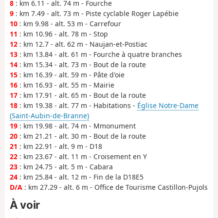
8
: km 6.11 - alt. 74 m - Fourche
9
: km 7.49 - alt. 73 m - Piste cyclable Roger Lapébie
10
: km 9.98 - alt. 53 m - Carrefour
11
: km 10.96 - alt. 78 m - Stop
12
: km 12.7 - alt. 62 m - Naujan-et-Postiac
13
: km 13.84 - alt. 61 m - Fourche à quatre branches
14
: km 15.34 - alt. 73 m - Bout de la route
15
: km 16.39 - alt. 59 m - Pâte d'oie
16
: km 16.93 - alt. 55 m - Mairie
17
: km 17.91 - alt. 65 m - Bout de la route
18
: km 19.38 - alt. 77 m - Habitations -
Église Notre-Dame
(Saint-Aubin-de-Branne)
19
: km 19.98 - alt. 74 m - Mmonument
20
: km 21.21 - alt. 30 m - Bout de la route
21
: km 22.91 - alt. 9 m - D18
22
: km 23.67 - alt. 11 m - Croisement en Y
23
: km 24.75 - alt. 5 m - Cabara
24
: km 25.84 - alt. 12 m - Fin de la D18E5
D/A
: km 27.29 - alt. 6 m - Office de Tourisme Castillon-Pujols
À voir