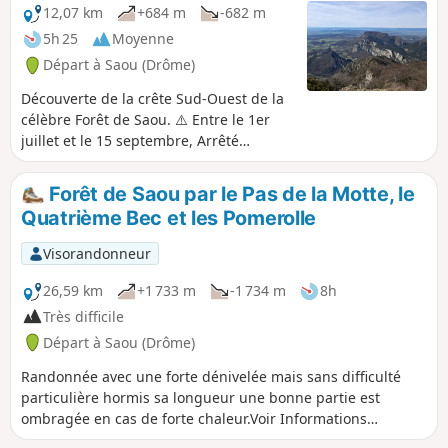
12,07 km
+684 m
-682 m
5h 25
Moyenne
Départ à Saou (Drôme)
Découverte de la crête Sud-Ouest de la
célèbre Forêt de Saou. ⚠️ Entre le 1er
juillet et le 15 septembre, Arrêté
préfectoral DDT-SEF-2026-0176 du 4 juin
2026 portant sur la restriction
Forêt de Saou par le Pas de la Motte, le
temporaire d'accès en forêt de Saoû et
Quatrième Bec et les Pomerolle
sur le plateau d'Ambel en cas de risque
d'incendie évalué chaque jour. Une
Visorandonneur
carte est publiée chaque soir (vers 17 h
30) pour le lendemain.
26,59 km
+1 733 m
-1 734 m
8h
Très difficile
Départ à Saou (Drôme)
Randonnée avec une forte dénivelée mais sans difficulté
particulière hormis sa longueur une bonne partie est
ombragée en cas de forte chaleur.Voir Informations
Pratiques concernant le passage près des falaises.Réservée