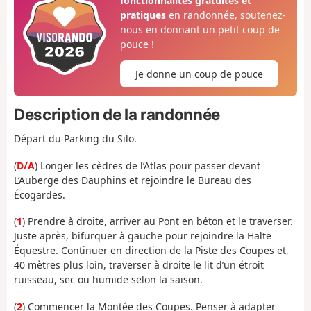
fonctionnalités gratuites et
pratiques
en randonnée, soutenez-
nous en donnant un petit coup de
pouce !
Je donne un coup de pouce
Description de la randonnée
Départ du Parking du Silo.
(
D/A
) Longer les cèdres de l’Atlas pour passer devant
L’Auberge des Dauphins et rejoindre le Bureau des
Écogardes.
(
1
) Prendre à droite, arriver au Pont en béton et le traverser.
Juste après, bifurquer à gauche pour rejoindre la Halte
Équestre. Continuer en direction de la Piste des Coupes et,
40 mètres plus loin, traverser à droite le lit d’un étroit
ruisseau, sec ou humide selon la saison.
(
2
) Commencer la Montée des Coupes. Penser à adapter