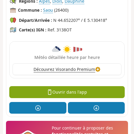
Régions :
Alpes
,
Diois
,
Dauphiné
Commune :
Saou
(26400)
Départ/Arrivée :
N 44.652207° / E 5.130418°
Carte(s) IGN :
Ref. 3138OT
Météo détaillée heure par heure
Découvrez Visorando Premium
Ouvrir dans l'app
Pour continuer à proposer des