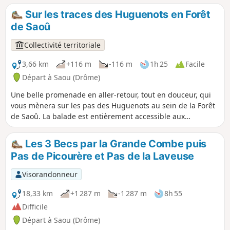
évalué chaque jour. Une carte est publiée chaque soir (vers
Sur les traces des Huguenots en Forêt
17 h 30) pour le lendemain.
de Saoû
Collectivité territoriale
3,66 km
+116 m
-116 m
1h 25
Facile
Départ à Saou (Drôme)
Une belle promenade en aller-retour, tout en douceur, qui
vous mènera sur les pas des Huguenots au sein de la Forêt
de Saoû. La balade est entièrement accessible aux
poussettes tout terrain.
Les 3 Becs par la Grande Combe puis
Pas de Picourère et Pas de la Laveuse
Visorandonneur
18,33 km
+1 287 m
-1 287 m
8h 55
Difficile
Départ à Saou (Drôme)