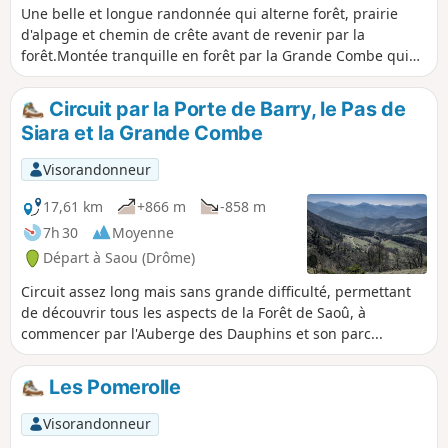
Une belle et longue randonnée qui alterne forêt, prairie
d'alpage et chemin de crête avant de revenir par la
forêt.Montée tranquille en forêt par la Grande Combe qui
zigzague entre deux falaises. Puis la vue s'élargit entre le
Pas de Siara et le Pas de la Laveuse en passant par le Veyou
Circuit par la Porte de Barry, le Pas de
et à proximité des autres sommets des Trois Becs. Descente
Siara et la Grande Combe
dans la hêtraie.L'effort est largement récompensé par la
variété des paysages et les vues superbes sur le Vercors et
Visorandonneur
le synclinal de la Forêt de Saou. Attention, l'itinéraire passe
par une zone de quiétude pour les animaux sauvages. Il est
17,61 km
+866 m
-858 m
interdit d'emprunter certains passages entre le 15 mai et le
7h 30
Moyenne
15 juillet. Une signalétique spécifique et une déviation du
Départ à Saou (Drôme)
GR®9 ont été mises en place pour accompagner les
usagers, voir ici.
Circuit assez long mais sans grande difficulté, permettant
de découvrir tous les aspects de la Forêt de Saoû, à
commencer par l'Auberge des Dauphins et son parc...
Les Pomerolle
Visorandonneur