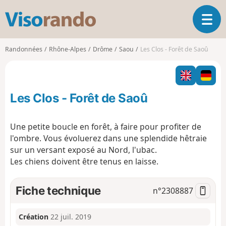
V
O
i
u
s
v
o
Randonnées
Rhône-Alpes
Drôme
Saou
Les Clos - Forêt de Saoû
r
r
i
a
r
n
l
d
Les Clos - Forêt de Saoû
a
o
n
a
Une petite boucle en forêt, à faire pour profiter de
v
l'ombre. Vous évoluerez dans une splendide hêtraie
i
sur un versant exposé au Nord, l'ubac.
g
Les chiens doivent être tenus en laisse.
a
t
i
Fiche technique
n°
2308887
o
n
Création
22 juil. 2019