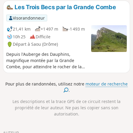
à des randonneurs aguerris. Attention, l'itinéraire passe par
Les Trois Becs par la Grande Combe
une zone de quiétude pour les animaux sauvages. Il est
interdit d'emprunter certains passages entre le 15 mai et le
Visorandonneur
15 juillet.Une signalétique spécifique et une déviation du
GR®9 ont été mises en place pour accompagner les
21,41 km
+1 497 m
-1 493 m
usagers, voir ici.
10h 25
Difficile
Départ à Saou (Drôme)
Depuis l'Auberge des Dauphins,
magnifique montée par la Grande
Combe, pour atteindre le rocher de la
Laveuse et les Trois Becs, mythique
randonnée de la Forêt de Saou. ⚠️
Pour plus de randonnées, utilisez notre
moteur de recherche
L'itinéraire passe par une zone de
.
quiétude pour les animaux sauvages. Il
est interdit d'emprunter certains
Les descriptions et la trace GPS de ce circuit restent la
passages entre le 15 mai et le 15 juillet.
propriété de leur auteur. Ne pas les copier sans son
Une signalétique spécifique et une
autorisation.
déviation du GR®9 ont été mises en
place pour accompagner les usagers,
voir ici. ⚠️ Entre le 1er juillet et le 15
AUTEUR