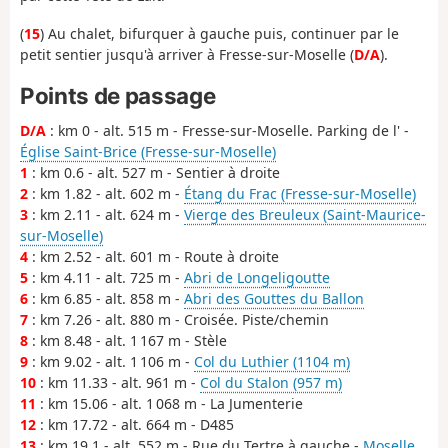
(
15
) Au chalet, bifurquer à gauche puis, continuer par le
petit sentier jusqu'à arriver à Fresse-sur-Moselle (
D/A
).
Points de passage
D/A
: km 0 - alt. 515 m - Fresse-sur-Moselle. Parking de l' -
Église Saint-Brice (Fresse-sur-Moselle)
1
: km 0.6 - alt. 527 m - Sentier à droite
2
: km 1.82 - alt. 602 m -
Étang du Frac (Fresse-sur-Moselle)
3
: km 2.11 - alt. 624 m -
Vierge des Breuleux (Saint-Maurice-
sur-Moselle)
4
: km 2.52 - alt. 601 m - Route à droite
5
: km 4.11 - alt. 725 m -
Abri de Longeligoutte
6
: km 6.85 - alt. 858 m -
Abri des Gouttes du Ballon
7
: km 7.26 - alt. 880 m - Croisée. Piste/chemin
8
: km 8.48 - alt. 1 167 m - Stèle
9
: km 9.02 - alt. 1 106 m -
Col du Luthier (1104 m)
10
: km 11.33 - alt. 961 m -
Col du Stalon (957 m)
11
: km 15.06 - alt. 1 068 m - La Jumenterie
12
: km 17.72 - alt. 664 m - D485
13
: km 19.1 - alt. 552 m - Rue du Tertre à gauche -
Moselle