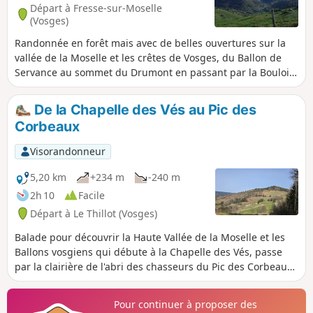
Départ à Fresse-sur-Moselle
(Vosges)
Randonnée en forêt mais avec de belles ouvertures sur la
vallée de la Moselle et les crêtes de Vosges, du Ballon de
Servance au sommet du Drumont en passant par la Bouloie.
Une belle aventure permettant de comprendre un peu
l'histoire et le patrimoine de ce petit paradis.
De la Chapelle des Vés au Pic des
Corbeaux
Visorandonneur
5,20 km
+234 m
-240 m
2h 10
Facile
Départ à Le Thillot (Vosges)
Balade pour découvrir la Haute Vallée de la Moselle et les
Ballons vosgiens qui débute à la Chapelle des Vés, passe
par la clairière de l'abri des chasseurs du Pic des Corbeaux
avant de rejoindre son sommet. Retour ombragé parmi les
fougères puis la forêt.
Pour continuer à proposer des