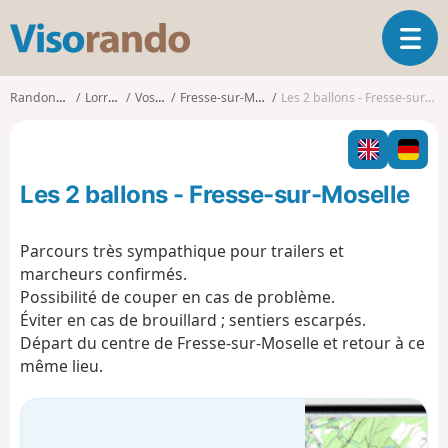
V
O
i
u
s
v
o
Randonnées
Lorraine
Vosges
Fresse-sur-Moselle
Les 2 ballons - Fresse-sur-Moselle
r
r
i
a
r
n
l
d
Les 2 ballons - Fresse-sur-Moselle
a
o
n
a
Parcours très sympathique pour trailers et
v
marcheurs confirmés.
i
Possibilité de couper en cas de problème.
g
Éviter en cas de brouillard ; sentiers escarpés.
a
t
Départ du centre de Fresse-sur-Moselle et retour à ce
i
même lieu.
o
n