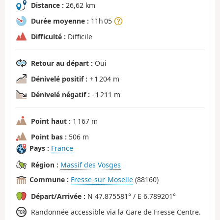
Distance :
26,62 km
Durée moyenne :
11h 05
Difficulté :
Difficile
Retour au départ :
Oui
Dénivelé positif :
+ 1 204 m
Dénivelé négatif :
- 1 211 m
Point haut :
1 167 m
Point bas :
506 m
Pays :
France
Région :
Massif des Vosges
Commune :
Fresse-sur-Moselle
(88160)
Départ/Arrivée :
N 47.875581° / E 6.789201°
Randonnée accessible via la Gare de Fresse Centre.