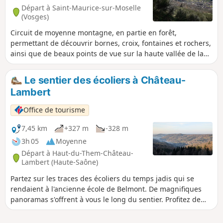
Départ à Saint-Maurice-sur-Moselle
(Vosges)
Circuit de moyenne montagne, en partie en forêt,
permettant de découvrir bornes, croix, fontaines et rochers,
ainsi que de beaux points de vue sur la haute vallée de la
Moselle et les premiers ballons vosgiens
Le sentier des écoliers à Château-
Lambert
Office de tourisme
7,45 km
+327 m
-328 m
3h 05
Moyenne
Départ à Haut-du-Them-Château-
Lambert (Haute-Saône)
Partez sur les traces des écoliers du temps jadis qui se
rendaient à l'ancienne école de Belmont. De magnifiques
panoramas s'offrent à vous le long du sentier. Profitez de
votre présence à Château-Lambert pour vous rendre au
Musée de la Montagne et à l'Espace Nature Culture.