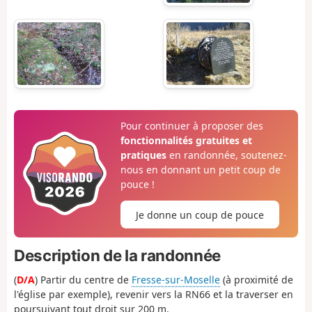
Pour continuer à proposer des
fonctionnalités gratuites et
pratiques
en randonnée, soutenez-
nous en donnant un petit coup de
pouce !
Je donne un coup de pouce
Description de la randonnée
(
D/A
) Partir du centre de
Fresse-sur-Moselle
(à proximité de
l'église par exemple), revenir vers la RN66 et la traverser en
poursuivant tout droit sur 200 m.