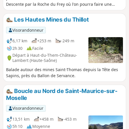
Descente par la Roche du Frey où l'on pourra faire une
pause et admirer les chaumes de Saint-Maurice. Le retour
se fera par la route du Lait qui surplombe Bussang et Saint-
Les Hautes Mines du Thillot
Maurice.
Visorandonneur
6,17 km
+253 m
-249 m
2h 30
Facile
Départ à Haut-du-Them-Château-
Lambert (Haute-Saône)
Balade autour des mines Saint-Thomas depuis la Tête des
Sapins, près du Ballon de Servance.
Boucle au Nord de Saint-Maurice-sur-
Moselle
Visorandonneur
13,51 km
+458 m
-453 m
5h 10
Moyenne