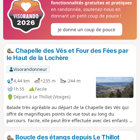
fonctionnalités gratuites et pratiques
en randonnée, soutenez-nous en
donnant un petit coup de pouce !
Je donne un coup de pouce
Chapelle des Vés et Four des Fées par
le Haut de la Lochère
Visorandonneur
4,44 km
+235 m
-244 m
1h 55
Facile
Départ à Le Thillot (Vosges)
Balade très agréable au départ de la Chapelle des Vés qui
offre de magnifiques points de vue tout au long du
parcours. Facile, elle peut être effectuée avec des enfants à
partir de 5 ans, la partie la plus montante se faisant entre
les points (1) et (2) sur un petit sentier serpentant en
Boucle des étangs depuis Le Thillot