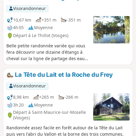
bordure d'un bois très apprécié.
Visorandonneur
10,67 km
+351 m
-351 m
4h 05
Moyenne
Départ à Le Thillot (Vosges)
Belle petite randonnée variée qui vous
fera découvrir une dizaine d'étangs à
cheval sur la ligne de partage des eaux
entre Mer du Nord et Mer
Méditerranée.
La Tête du Lait et la Roche du Frey
Visorandonneur
8,98 km
+265 m
-266 m
3h 20
Moyenne
Départ à Saint-Maurice-sur-Moselle
(Vosges)
Randonnée assez facile en forêt autour de la Tête du Lait
puis vers l'abri du Vallon et la borne des trois communes.