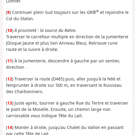
Luthier.
®
(
9
) Continuer plein Sud toujours sur les GR®
et rejoindre le
Col du Stalon.
(
10
)
À proximité : la source du Rahin
.
Traverser le carrefour multiple en direction de la Jumenterie
(Disque Jaune et plus loin Anneau Bleu). Retrouve rune
route et la suivre à droite.
(
11
) À la Jumenterie, descendre à gauche par un sentier,
direction .
(
12
) Traverser la route (D485) puis, aller jusqu'à la N66 et
l’emprunter à droite sur 500 m, en traversant le Ruisseau
des Charbonniers.
(
13
) Juste après, tourner à gauche Rue du Tertre et traverser
le pont de la Moselle. Ensuite, un chemin large non
carrossable vous indique Tête du Lait.
(
14
) Monter à droite, jusqu'au Chalet du Vallon en passant
par cette Tête de Lait.