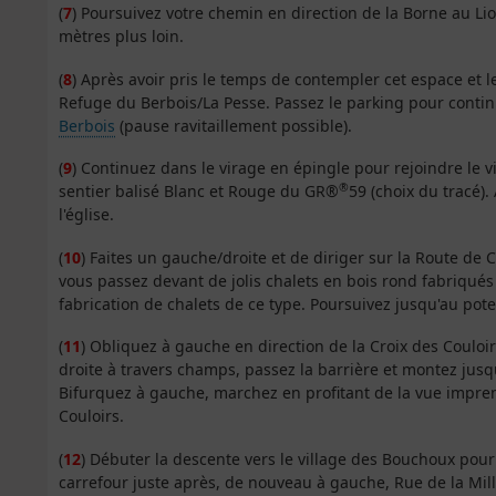
(
7
) Poursuivez votre chemin en direction de la Borne au Li
mètres plus loin.
(
8
) Après avoir pris le temps de contempler cet espace et l
Refuge du Berbois/La Pesse. Passez le parking pour contin
Berbois
(pause ravitaillement possible).
(
9
) Continuez dans le virage en épingle pour rejoindre le vi
®
sentier balisé Blanc et Rouge du GR®
59 (choix du tracé).
l'église.
(
10
) Faites un gauche/droite et de diriger sur la Route
vous passez devant de jolis chalets en bois rond fabriqués p
fabrication de chalets de ce type. Poursuivez jusqu'au po
(
11
) Obliquez à gauche en direction de la Croix des Couloirs 
droite à travers champs, passez la barrière et montez ju
Bifurquez à gauche, marchez en profitant de la vue impren
Couloirs.
(
12
) Débuter la descente vers le village des Bouchoux pour
carrefour juste après, de nouveau à gauche, Rue de la Mill