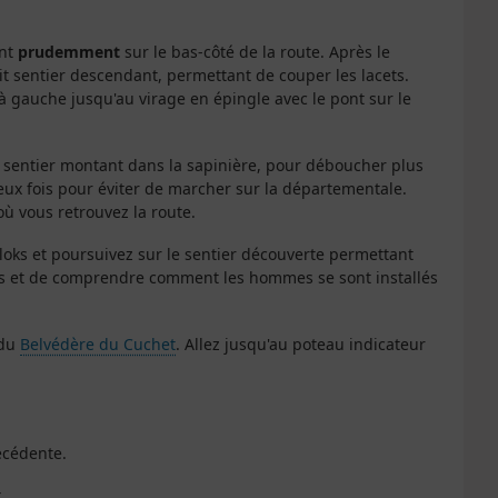
ant
prudemment
sur le bas-côté de la route. Après le
it sentier descendant, permettant de couper les lacets.
à gauche jusqu'au virage en épingle avec le pont sur le
le sentier montant dans la sapinière, pour déboucher plus
eux fois pour éviter de marcher sur la départementale.
où vous retrouvez la route.
loks et poursuivez sur le sentier découverte permettant
es et de comprendre comment les hommes se sont installés
 du
Belvédère du Cuchet
. Allez jusqu'au poteau indicateur
récédente.
.