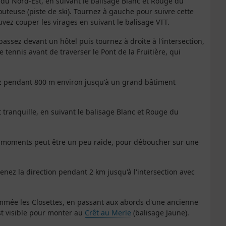
 du Nord-Est, en suivant le balisage Blanc et Rouge du
outeuse (piste de ski). Tournez à gauche pour suivre cette
vez couper les virages en suivant le balisage VTT.
passez devant un hôtel puis tournez à droite à l'intersection,
e tennis avant de traverser le Pont de la Fruitière, qui
ez pendant 800 m environ jusqu'à un grand bâtiment
tranquille, en suivant le balisage Blanc et Rouge du
r moments peut être un peu raide, pour déboucher sur une
enez la direction pendant 2 km jusqu'à l'intersection avec
mmée les Closettes, en passant aux abords d'une ancienne
st visible pour monter au
Crêt au Merle
(balisage Jaune).