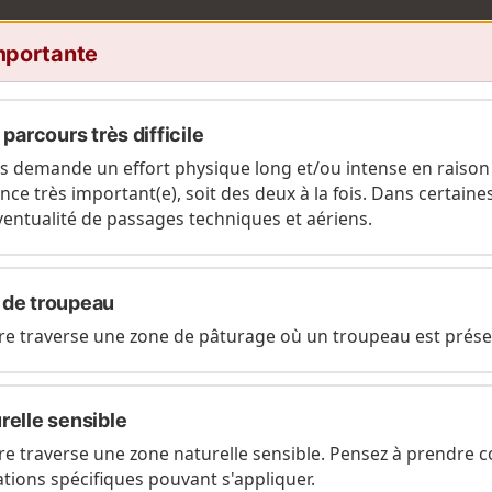
mportante
 parcours très difficile
mium
s demande un effort physique long et/ou intense en raison
nce très important(e), soit des deux à la fois. Dans certaine
éventualité de passages techniques et aériens.
A
 de troupeau
. Vous tournez le dos au Balcon du Léman pour
aire traverse une zone de pâturage où un troupeau est prése
n passant par la Borne au Lion. Sur ce parcours, la
 de la veille est flagrant.
relle sensible
C
rance de plusieurs jours :
Tour du Haut Jura au départ de
aire traverse une zone naturelle sensible. Pensez à prendre
tions spécifiques pouvant s'appliquer.