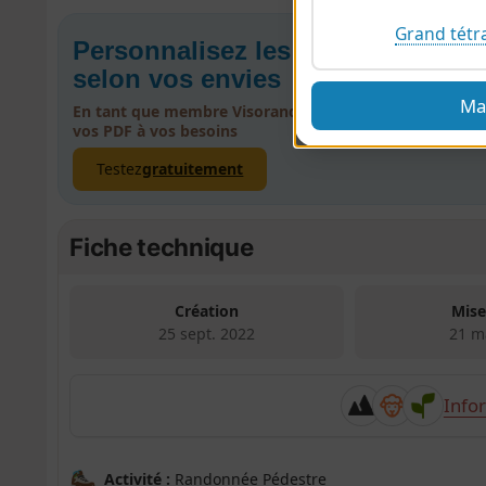
Grand tétr
Personnalisez les PDF de vos r
selon vos envies
Ma
En tant que membre Visorando Premium, créez, person
vos PDF à vos besoins
Testez
gratuitement
Fiche technique
Création
Mise
25 sept. 2022
21 m
Info
Activité :
Randonnée Pédestre