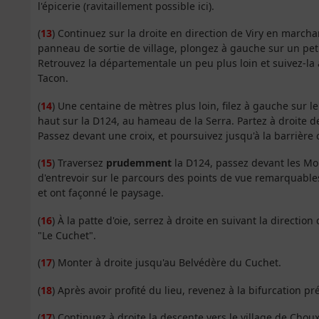
l'épicerie (ravitaillement possible ici).
(
13
) Continuez sur la droite en direction de Viry en march
panneau de sortie de village, plongez à gauche sur un pet
Retrouvez la départementale un peu plus loin et suivez-la 
Tacon.
(
14
) Une centaine de mètres plus loin, filez à gauche sur 
haut sur la D124, au hameau de la Serra. Partez à droite d
Passez devant une croix, et poursuivez jusqu'à la barrière 
(
15
) Traversez
prudemment
la D124, passez devant les Mo
d'entrevoir sur le parcours des points de vue remarquabl
et ont façonné le paysage.
(
16
) À la patte d'oie, serrez à droite en suivant la direction
"Le Cuchet".
(
17
) Monter à droite jusqu'au Belvédère du Cuchet.
(
18
) Après avoir profité du lieu, revenez à la bifurcation p
(
17
) Continuez à droite la descente vers le village de Choux