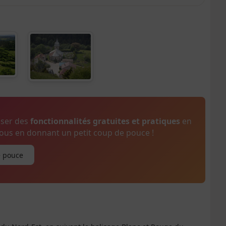
oser des
fonctionnalités gratuites et pratiques
en
us en donnant un petit coup de pouce !
e pouce