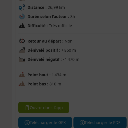
Distance :
26,99 km
Durée selon l’auteur :
8h
Difficulté :
Très difficile
Retour au départ :
Non
Dénivelé positif :
+ 860 m
Dénivelé négatif :
- 1 470 m
Point haut :
1 434 m
Point bas :
810 m
Ouvrir dans l'app
Télécharger le GPX
Télécharger le PDF