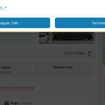
as ↗
andonnées
squer 24h
Ferme
nalisez et adaptez
n°
27171960
 à jour
Dernier avis
ai 2025
–
rmation importante
Pays :
France