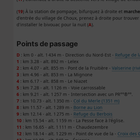
(
19
) À la station de pompage, bifurquez à droite et
marche
d'entrée du village de Choux, prenez à droite pour trouver 
d'installer le bivouac pour la nuit (
A
).
Points de passage
D
: km 0 - alt. 1 434 m - Direction du Nord-Est -
Refuge de l
1
: km 3.28 - alt. 892 m - Lelex
2
: km 4.07 - alt. 855 m - Pont de la Fruitière -
Valserine (ri
3
: km 4.96 - alt. 853 m - La Mignone
4
: km 6.17 - alt. 858 m - Le Niazet
5
: km 7.28 - alt. 1 126 m - Voie carrossable
6
: km 9.21 - alt. 1 257 m - Intersection avec un PR°°®°°.
7
: km 10.73 - alt. 1 350 m -
Col du Merle (1351 m)
8
: km 11.57 - alt. 1 289 m -
Borne au Lion
9
: km 12.14 - alt. 1 275 m -
Refuge du Berbois
10
: km 15.54 - alt. 1 159 m - La Pesse face à l'église.
11
: km 16.65 - alt. 1 111 m - Chaudezembre
12
: km 18.14 - alt. 1 229 m - Point de vue de la -
Croix des 