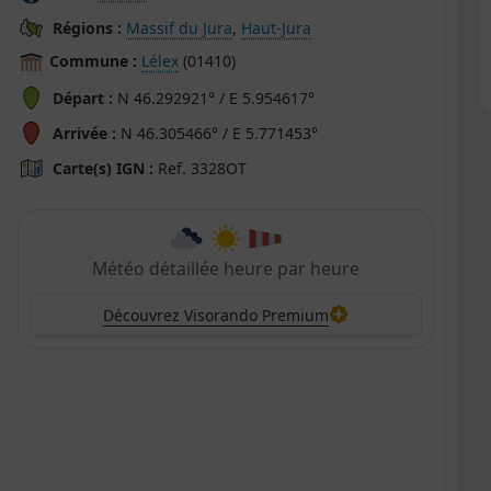
Régions :
Massif du Jura
,
Haut-Jura
Commune :
Lélex
(01410)
Départ :
N 46.292921° / E 5.954617°
Arrivée :
N 46.305466° / E 5.771453°
Carte(s) IGN :
Ref. 3328OT
Météo détaillée heure par heure
Découvrez Visorando Premium