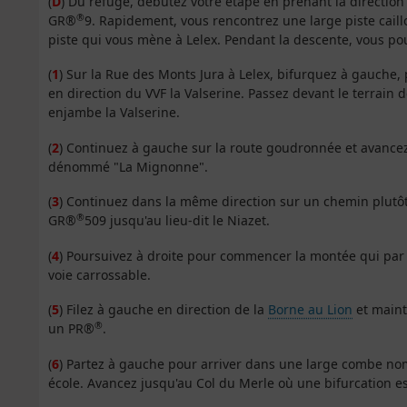
(
D
) Du refuge, débutez votre étape en prenant la direction
®
GR®
9. Rapidement, vous rencontrez une large piste caill
piste qui vous mène à Lelex. Pendant la descente, vous pou
(
1
) Sur la Rue des Monts Jura à Lelex, bifurquez à gauche, 
en direction du VVF la Valserine. Passez devant le terrain d
enjambe la Valserine.
(
2
) Continuez à gauche sur la route goudronnée et avanc
dénommé "La Mignonne".
(
3
) Continuez dans la même direction sur un chemin plutôt 
®
GR®
509 jusqu'au lieu-dit le Niazet.
(
4
) Poursuivez à droite pour commencer la montée qui pa
voie carrossable.
(
5
) Filez à gauche en direction de la
Borne au Lion
et maint
®
un PR®
.
(
6
) Partez à gauche pour arriver dans une large combe no
école. Avancez jusqu'au Col du Merle où une bifurcation e